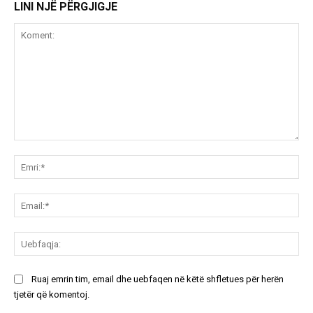
LINI NJË PËRGJIGJE
Koment:
Emr
Ema
Ue
Ruaj emrin tim, email dhe uebfaqen në këtë shfletues për herën
tjetër që komentoj.