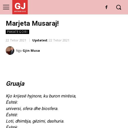
GJ
DRITARE E RE
Marjeta Musaraj!
PAKATEGORI
22 Tetor 2021
Updated:
22 Tetor 2021
Nga
Gjin Musa
Gruaja
Kjo krijesë hyjnore, ku buron mirësia,
Është:
universi, sfera dhe biosfera.
Është:
Loti, dhimbja, gëzimi, dashuria.
Është: