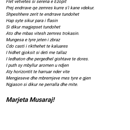
Flet vetvetes si serena e Ezopit
Prej endrrave qe zemres kurre s’i kane vdekur.
Shpeshhere zerit te endrrave tundohet
Hap syte sikur para i flasin
Si dikur magjepset tundohet
Ato dhe mbas vitesh zemres trokasin.
Mungesa e tyre jeten i zbraz
Cdo casti i rikthehet te kaluares
I hidhet gjoksit si deti me tallaz
I ledhaton dhe pergedhel gishtave te dores.
I puth sy mbyllur aromen u ndjen
Aty horizontit te harruar nder vite
Mengjeseve dhe mbremjeve mes tyre e gjen
Ngjason si dikur ne perralla dhe mite.
Marjeta Musaraj!