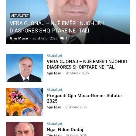
ITET
 GJONAJ – NJË EMËR I NJOHUR I
AKTUALITET
PORËS SHQIPTARE NË ITALI
Pregaditi
usa
-
20 Shtator 2025
1
Gjin Musa
-
8
Aktualitet
VERA GJONAJ – NJË EMËR I NJOHUR I
DIASPORËS SHQIPTARE NË ITALI
Gjin Musa
-
20 Shtator 2025
Aktualitet
Pregaditi Gjin Musa-Rome- Shtator
2025
Gjin Musa
-
8 Shtator 2025
Aktualitet
Nga: Ndue Dedaj
Gjin Musa
-
28 Korrik 2025