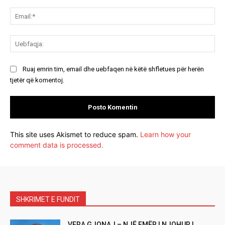
Ema
Ue
Ruaj emrin tim, email dhe uebfaqen në këtë shfletues për herën
tjetër që komentoj.
This site uses Akismet to reduce spam.
Learn how your
comment data is processed.
SHKRIMET E FUNDIT
VERA GJONAJ – NJË EMËR I NJOHUR I