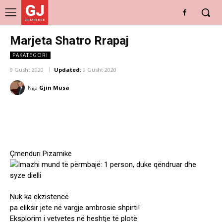
GJ
DRITARE E RE
Marjeta Shatro Rrapaj
PAKATEGORI
9 Gusht 2020
Updated:
9 Gusht 2020
Nga
Gjin Musa
Çmenduri Pizarnike
Nuk ka ekzistencë
pa eliksir jete në vargje ambrosie shpirti!
Eksplorim i vetvetes në heshtje të plotë