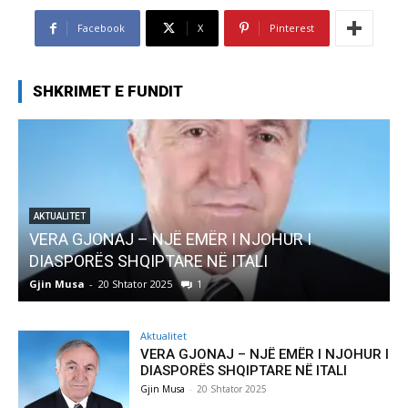
Facebook
X
Pinterest
SHKRIMET E FUNDIT
JË EMËR I NJOHUR I
AKTUALITET
TARE NË ITALI
Pregaditi Gjin Musa-R
025
1
Gjin Musa
-
8 Shtator 2025
Aktualitet
VERA GJONAJ – NJË EMËR I NJOHUR I
DIASPORËS SHQIPTARE NË ITALI
Gjin Musa
-
20 Shtator 2025