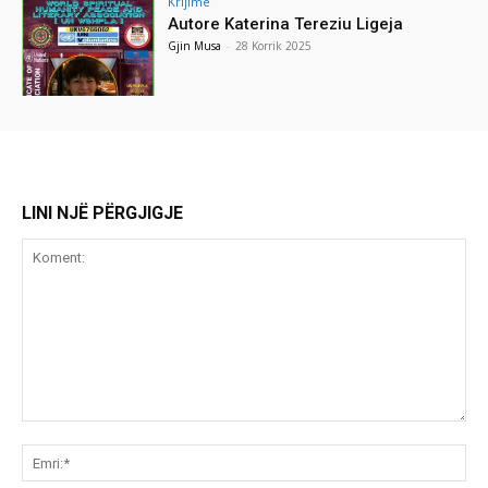
Krijime
Autore Katerina Tereziu Ligeja
Gjin Musa
-
28 Korrik 2025
LINI NJË PËRGJIGJE
Koment:
Emr