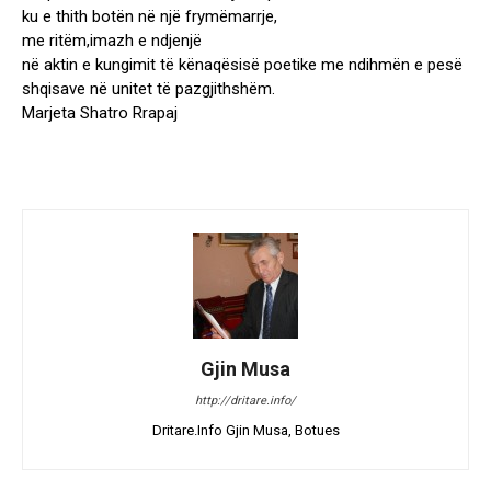
ku e thith botën në një frymëmarrje,
me ritëm,imazh e ndjenjë
në aktin e kungimit të kënaqësisë poetike me ndihmën e pesë
shqisave në unitet të pazgjithshëm.
Marjeta Shatro Rrapaj
Gjin Musa
http://dritare.info/
Dritare.Info Gjin Musa, Botues