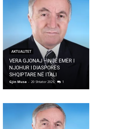
AKTUALITET
AKTUALITET
VERA GJONAJ – NJË EMËR I
NJOHUR I DIASPORËS
Pregaditi Gji
SHQIPTARE NË ITALI
Shtator 2025
Gjin Musa
-
20 Shtator 2025
1
Gjin Musa
-
8 Shtat