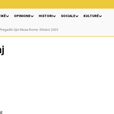
TIKË
OPINIONE
HISTORI
SOCIALE
KULTURË
egaditi Gjin Musa-Rome- Shtator 2025
Nga: Ndue Dedaj
j
t,