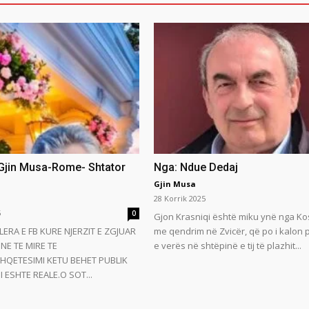
 Gjin Musa-Rome- Shtator
Nga: Ndue Dedaj
Gjin Musa
28 Korrik 2025
5
0
Gjon Krasniqi është miku ynë nga Ko
LERA E FB KURE NJERZIT E ZGJUAR
me qendrim në Zvicër, që po i kalon
NE TE MIRE TE
e verës në shtëpinë e tij të plazhit...
HQETESIMI KETU BEHET PUBLIK
 ESHTE REALE.O SOT...