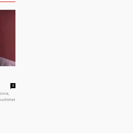
0
sova,
 pushimet