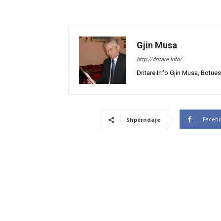
Gjin Musa
http://dritare.info/
Dritare.Info Gjin Musa, Botues
Faceb
Shpërndaje