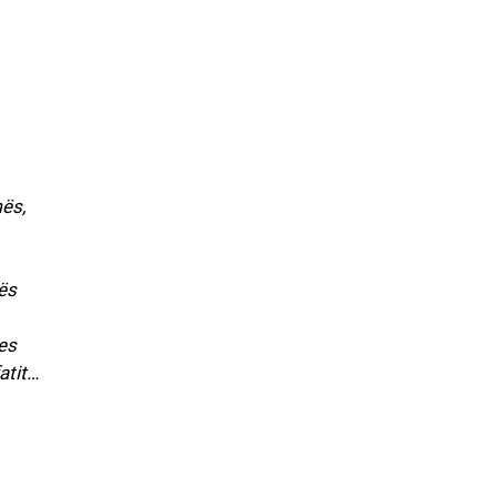
ës,
mës
ues
atit…