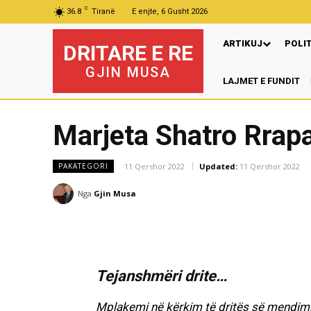
C
36.8
Tiranë
E enjte, 6 Gusht 2026
ARTIKUJ
POLI
DRITARE E RE
GJIN MUSA
LAJMET E FUNDIT
Pr
Marjeta Shatro Rrapa
11 Qershor 2022
Updated:
11 Qershor 2022
PAKATEGORI
Nga
Gjin Musa
Tejanshmëri drite…
Mplakemi në kërkim të dritës së mendimi