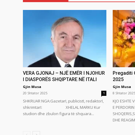
VERA GJONAJ – NJË EMËR I NJOHUR
Pregaditi
I DIASPORËS SHQIPTARE NË ITALI
2025
Gjin Musa
Gjin Musa
20 Shtator 2025
8 Shtator 202
1
SHKRUAR NGA:GazetarI, publicistI, redaktorI,
KJO ESHTE V
shkrimtarI: XHELAL MARKU Kur
E PERDORIN 
studion dhe zbulon figura të shquara...
SHOQERIS,S
DHE REAGIMI