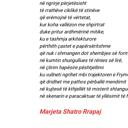
në ngrirje përjetësisht
të rrathëve ciklikë të stinëve
që erëmojnë të vërtetat,
kur koha vallëzon me shpirtrat
duke pritur ardhmërinë mitike,
ku e tashmja arkitekturore
përthith çastet e papërsëritshme
që nuk i shmangen dot shembjes së form
në kumtin shungullues të rënies së lirë,
në çlirim hapësire pështjellimi
ku vullneti ngrihet mbi trajektoren e Fry
që dridhet me pathos përballë mendimit
në kujtesë të kthjellët të misterit shtang
në skenarin e paracaktuar të yllësimit të f
Marjeta Shatro Rrapaj