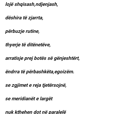
lojë shqisash,ndjenjash,
dëshira të zjarrta,
përbuzje rutine,
thyerje të ditënetëve,
arratisje prej botës së gënjeshtërt,
ëndrra të përbashkëta,egoizëm.
se zgjimet e reja tjetërsojnë,
se meridianët e largët
nuk kthehen dot në paralelë