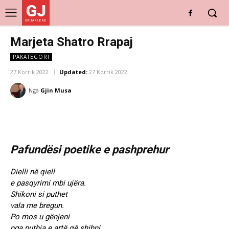
GJ
DRITARE E RE
Marjeta Shatro Rrapaj
PAKATEGORI
27 Korrik 2022
Updated:
27 Korrik 2022
Nga
Gjin Musa
Pafundësi poetike e pashprehur
Dielli në qiell
e pasqyrimi mbi ujëra.
Shikoni si puthet
vala me bregun.
Po mos u gënjeni
nga puthja e artë që shihni.