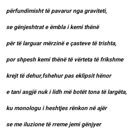
përfundimisht të pavarur nga graviteti,
se gënjeshtrat e ëmbla i kemi thënë
për të larguar mërzinë e çasteve të trishta,
por shpesh kemi thënë të vërteta të frikshme
krejt të dehur,fshehur pas eklipsit hënor
e tani asgjë nuk i lidh më botët tona të largëta,
ku monologu i heshtjes rënkon në ajër
se me iluzione të rreme jemi gënjyer