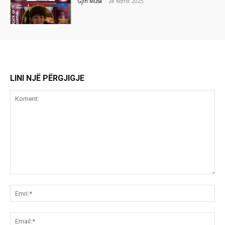
Gjin Musa
-
28 Korrik 2025
LINI NJË PËRGJIGJE
Koment:
Emr
Ema