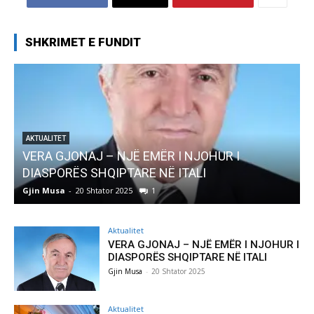
SHKRIMET E FUNDIT
AKTUALITET
Pregaditi Gjin Musa-Rome- Shtator 2025
Gjin Musa
-
8 Shtator 2025
0
Aktualitet
VERA GJONAJ – NJË EMËR I NJOHUR I
DIASPORËS SHQIPTARE NË ITALI
Gjin Musa
-
20 Shtator 2025
Aktualitet