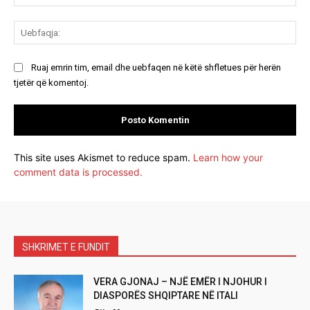
Ue
Ruaj emrin tim, email dhe uebfaqen në këtë shfletues për herën
tjetër që komentoj.
This site uses Akismet to reduce spam.
Learn how your
comment data is processed.
SHKRIMET E FUNDIT
VERA GJONAJ – NJË EMËR I NJOHUR I
DIASPORËS SHQIPTARE NË ITALI