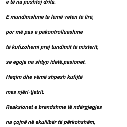
e të na pushtoj drita.
E mundimshme ta lëmë veten të lirë,
por më pas e pakontrollueshme
të kufizohemi prej tundimit të misterit,
se egoja na shtyp idetë,pasionet.
Heqim dhe vëmë shpesh kufijtë
mes njëri-tjetrit.
Reaksionet e brendshme të ndërgjegjes
na çojnë në ekuilibër të përkohshëm,