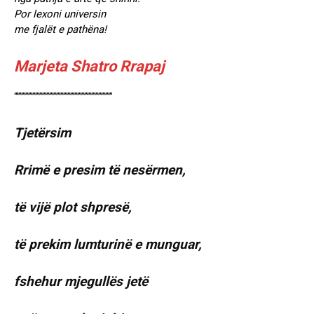
Por lexoni universin
me fjalët e pathëna!
Marjeta Shatro Rrapaj
“””””””””””””””””””””””””””””””””””
Tjetërsim
Rrimë e presim të nesërmen,
të vijë plot shpresë,
të prekim lumturinë e munguar,
fshehur mjegullës jetë