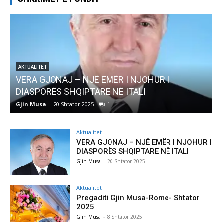
UR I
AKTUALITET
Pregaditi Gjin Musa-Rome- Shtator 2025
Gjin Musa
-
8 Shtator 2025
0
Aktualitet
VERA GJONAJ – NJË EMËR I NJOHUR I
DIASPORËS SHQIPTARE NË ITALI
Gjin Musa
-
20 Shtator 2025
Aktualitet
Pregaditi Gjin Musa-Rome- Shtator
2025
Gjin Musa
-
8 Shtator 2025