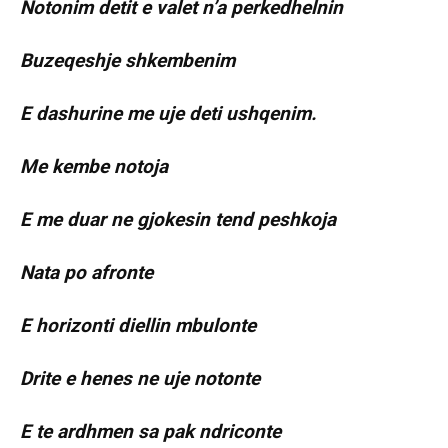
Notonim detit e valet n’a perkedhelnin
Buzeqeshje shkembenim
E dashurine me uje deti ushqenim.
Me kembe notoja
E me duar ne gjokesin tend peshkoja
Nata po afronte
E horizonti diellin mbulonte
Drite e henes ne uje notonte
E te ardhmen sa pak ndriconte