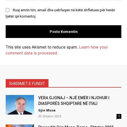
Ruaj emrin tim, email dhe uebfaqen në këtë shfletues për herën
tjetër që komentoj.
This site uses Akismet to reduce spam.
Learn how your
comment data is processed.
SHKRIMET E FUNDIT
VERA GJONAJ – NJË EMËR I NJOHUR I
DIASPORËS SHQIPTARE NË ITALI
Gjin Musa
20 Shtator 2025
1