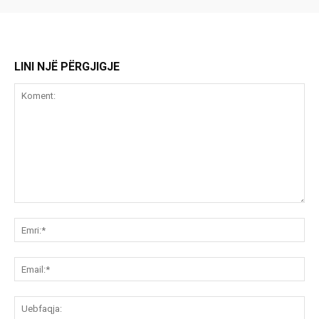
LINI NJË PËRGJIGJE
Koment:
Emr
Ema
Ue