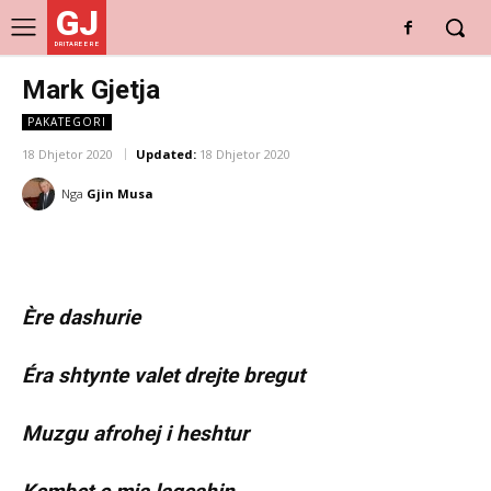
GJ
DRITARE E RE
Mark Gjetja
PAKATEGORI
18 Dhjetor 2020
Updated:
18 Dhjetor 2020
Nga
Gjin Musa
Ère dashurie
Éra shtynte valet drejte bregut
Muzgu afrohej i heshtur