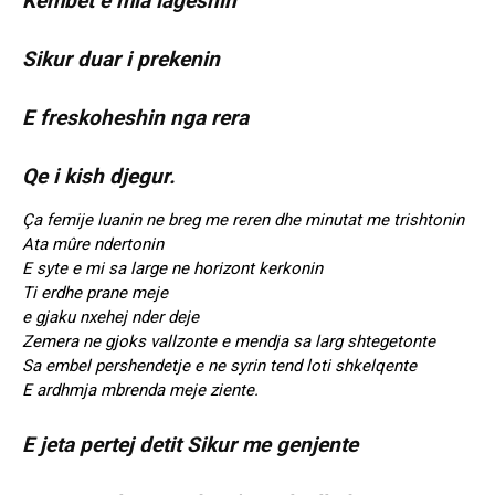
Kembet e mia lageshin
Sikur duar i prekenin
E freskoheshin nga rera
Qe i kish djegur.
Ça femije luanin ne breg me reren dhe minutat me trishtonin
Ata mûre ndertonin
E syte e mi sa large ne horizont kerkonin
Ti erdhe prane meje
e gjaku nxehej nder deje
Zemera ne gjoks vallzonte e mendja sa larg shtegetonte
Sa embel pershendetje e ne syrin tend loti shkelqente
E ardhmja mbrenda meje ziente.
E jeta pertej detit Sikur me genjente