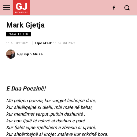
GJ
DRITARE E RE
Mark Gjetja
PAKATEGORI
11 Gusht 2021
Updated:
11 Gusht 2021
Nga
Gjin Musa
E Dua Poezinë!
Më pëlqen poezia, kur vargjet lëshojnë dritë,
kur shkëlqejné si dielli, mbi male në behar,
kur mendimet vargut ,puthin dashurité ,
kur çdo fjalë té ndezë si dashuri e paré.
Kur fjalët vijnë rrjellshem e zbresin si ujvaré,
kur shpërthejnë si krojet ,maleve kur shkrinë bora,