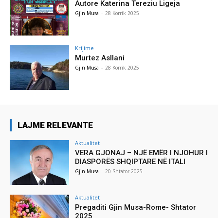
Autore Katerina Tereziu Ligeja
Gjin Musa
-
28 Korrik 2025
Krijime
Murtez Asllani
Gjin Musa
-
28 Korrik 2025
LAJME RELEVANTE
Aktualitet
VERA GJONAJ – NJË EMËR I NJOHUR I
DIASPORËS SHQIPTARE NË ITALI
Gjin Musa
-
20 Shtator 2025
Aktualitet
Pregaditi Gjin Musa-Rome- Shtator
2025