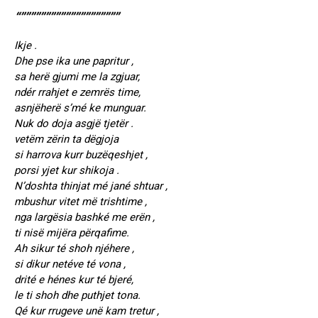
“””””””””””””””””””””
Ikje .
Dhe pse ika une papritur ,
sa herë gjumi me la zgjuar,
ndér rrahjet e zemrës time,
asnjëherë s’mé ke munguar.
Nuk do doja asgjë tjetër .
vetëm zërin ta dëgjoja
si harrova kurr buzëqeshjet ,
porsi yjet kur shikoja .
N’doshta thinjat mé jané shtuar ,
mbushur vitet më trishtime ,
nga largësia bashké me erën ,
ti nisë mijëra përqafime.
Ah sikur té shoh njéhere ,
si dikur netéve té vona ,
drité e hénes kur té bjeré,
le ti shoh dhe puthjet tona.
Qé kur rrugeve unë kam tretur ,