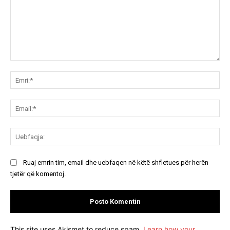
Koment:
Emr
Ema
Ue
Ruaj emrin tim, email dhe uebfaqen në këtë shfletues për herën
tjetër që komentoj.
This site uses Akismet to reduce spam.
Learn how your