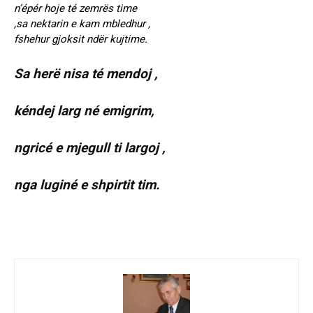
n’épér hoje té zemrës time
,sa nektarin e kam mbledhur ,
fshehur gjoksit ndër kujtime.
Sa herë nisa té mendoj ,
kéndej larg né emigrim,
ngricé e mjegull ti largoj ,
nga luginé e shpirtit tim.