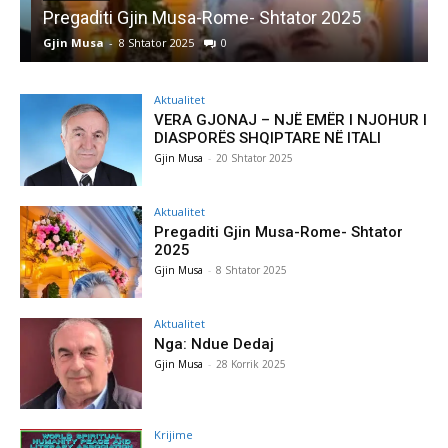
Pregaditi Gjin Musa-Rome- Shtator 2025
Gjin Musa
-
8 Shtator 2025
0
G
Aktualitet
VERA GJONAJ – NJË EMËR I NJOHUR I
DIASPORËS SHQIPTARE NË ITALI
Gjin Musa
-
20 Shtator 2025
Aktualitet
Pregaditi Gjin Musa-Rome- Shtator
2025
Gjin Musa
-
8 Shtator 2025
Aktualitet
Nga: Ndue Dedaj
Gjin Musa
-
28 Korrik 2025
Krijime