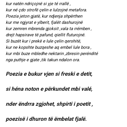
kur natën ndriçojnë si yje té rrallë ,
kur né çdo strofë çelin e lulzojné metafora.
Poezia jeton gjatë, kur ndjenja shpërthen
kur me ngjyrat e ylberit, fjalët dashurojnë
kur zemren mbrenda gjoksit ,vala ta rrémben ,
drejt hapsirave të pafund, qiellit fluturojnë.
Si buzët kur i prekë e lule çelin qershitë,
kur ne kopshte buzqeshe aq embel lule bora ,
kur mbi buze mbledhe nektarin ,zbresin peréndité
nga puthje e gjate ,tik takun ndalon ora.
Poezia e bukur vjen si freski e detit,
si héna noton e përkundet mbi valé,
nder ëndrra zgjohet, shpirti i poetit ,
poezisë i dhuron të ëmbelat fjalë.