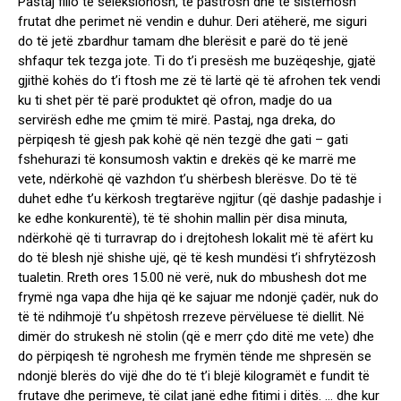
Pastaj fillo të seleksionosh, të pastrosh dhe të sistemosh
frutat dhe perimet në vendin e duhur. Deri atëherë, me siguri
do të jetë zbardhur tamam dhe blerësit e parë do të jenë
shfaqur tek tezga jote. Ti do t’i presësh me buzëqeshje, gjatë
gjithë kohës do t’i ftosh me zë të lartë që të afrohen tek vendi
ku ti shet për të parë produktet që ofron, madje do ua
servirësh edhe me çmim të mirë. Pastaj, nga dreka, do
përpiqesh të gjesh pak kohë që nën tezgë dhe gati – gati
fshehurazi të konsumosh vaktin e drekës që ke marrë me
vete, ndërkohë që vazhdon t’u shërbesh blerësve. Do të të
duhet edhe t’u kërkosh tregtarëve ngjitur (që dashje padashje i
ke edhe konkurentë), të të shohin mallin për disa minuta,
ndërkohë që ti turravrap do i drejtohesh lokalit më të afërt ku
do të blesh një shishe ujë, që të kesh mundësi t’i shfrytëzosh
tualetin. Rreth ores 15.00 në verë, nuk do mbushesh dot me
frymë nga vapa dhe hija që ke sajuar me ndonjë çadër, nuk do
të të ndihmojë t’u shpëtosh rrezeve përvëluese të diellit. Në
dimër do strukesh në stolin (që e merr çdo ditë me vete) dhe
do përpiqesh të ngrohesh me frymën tënde me shpresën se
ndonjë blerës do vijë dhe do të t’i blejë kilogramët e fundit të
frutave dhe perimeve, të cilat janë edhe fitimi i ditës. … dhe kur