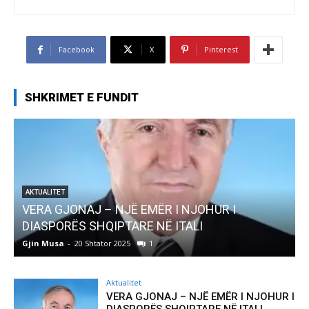
Facebook
X
Pinterest
SHKRIMET E FUNDIT
I
AKTUALITET
Pregaditi Gjin Musa-Rome- Shtator 2025
Gjin Musa
-
8 Shtator 2025
0
Aktualitet
VERA GJONAJ – NJË EMËR I NJOHUR I