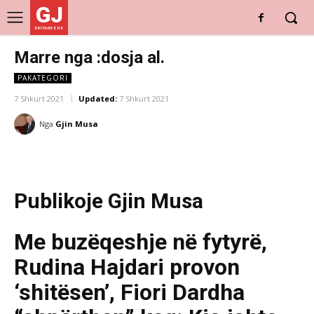
GJ
DRITARE E RE
Marre nga :dosja al.
PAKATEGORI
7 Shkurt 2021
Updated:
7 Shkurt 2021
Nga
Gjin Musa
Publikoje Gjin Musa
Me buzëqeshje në fytyrë,
Rudina Hajdari provon
‘shitësen’, Fiori Dardha