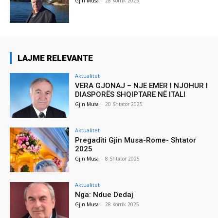
Gjin Musa
-
28 Korrik 2025
LAJME RELEVANTE
Aktualitet
VERA GJONAJ – NJË EMËR I NJOHUR I
DIASPORËS SHQIPTARE NË ITALI
Gjin Musa
-
20 Shtator 2025
Aktualitet
Pregaditi Gjin Musa-Rome- Shtator
2025
Gjin Musa
-
8 Shtator 2025
Aktualitet
Nga: Ndue Dedaj
Gjin Musa
-
28 Korrik 2025