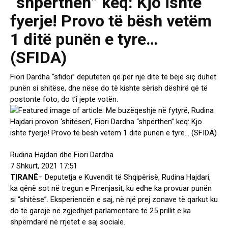
“shpërthen” keq: Kjo ishte
fyerje! Provo të bësh vetëm
1 ditë punën e tyre…
(SFIDA)
Fiori Dardha “sfidoi” deputeten që për një ditë të bëjë siç duhet
punën si shitëse, dhe nëse do të kishte sërish dëshirë që të
postonte foto, do t’i jepte votën.
Rudina Hajdari dhe Fiori Dardha
7 Shkurt, 2021 17:51
TIRANË
– Deputetja e Kuvendit të Shqipërisë, Rudina Hajdari,
ka qënë sot në tregun e Prrenjasit, ku edhe ka provuar punën
si “shitëse”. Eksperiencën e saj, në një prej zonave të qarkut ku
do të garojë në zgjedhjet parlamentare të 25 prillit e ka
shpërndarë në rrjetet e saj sociale.