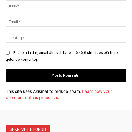
Emr
Ema
Ue
Ruaj emrin tim, email dhe uebfaqen në këtë shfletues për herën
tjetër që komentoj.
This site uses Akismet to reduce spam.
Learn how your
comment data is processed.
SHKRIMET E FUNDIT