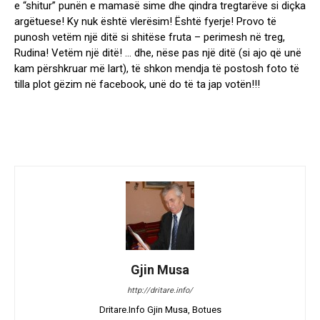
e “shitur” punën e mamasë sime dhe qindra tregtarëve si diçka
argëtuese! Ky nuk është vlerësim! Është fyerje! Provo të
punosh vetëm një ditë si shitëse fruta – perimesh në treg,
Rudina! Vetëm një ditë! … dhe, nëse pas një ditë (si ajo që unë
kam përshkruar më lart), të shkon mendja të postosh foto të
tilla plot gëzim në facebook, unë do të ta jap votën!!!
Gjin Musa
http://dritare.info/
Dritare.Info Gjin Musa, Botues