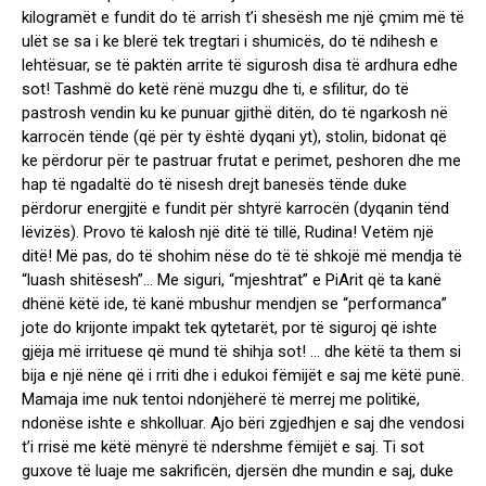
kilogramët e fundit do të arrish t’i shesësh me një çmim më të
ulët se sa i ke blerë tek tregtari i shumicës, do të ndihesh e
lehtësuar, se të paktën arrite të sigurosh disa të ardhura edhe
sot! Tashmë do ketë rënë muzgu dhe ti, e sfilitur, do të
pastrosh vendin ku ke punuar gjithë ditën, do të ngarkosh në
karrocën tënde (që për ty është dyqani yt), stolin, bidonat që
ke përdorur për te pastruar frutat e perimet, peshoren dhe me
hap të ngadaltë do të nisesh drejt banesës tënde duke
përdorur energjitë e fundit për shtyrë karrocën (dyqanin tënd
lëvizës). Provo të kalosh një ditë të tillë, Rudina! Vetëm një
ditë! Më pas, do të shohim nëse do të të shkojë më mendja të
“luash shitësesh”… Me siguri, “mjeshtrat” e PiArit që ta kanë
dhënë këtë ide, të kanë mbushur mendjen se “performanca”
jote do krijonte impakt tek qytetarët, por të siguroj që ishte
gjëja më irrituese që mund të shihja sot! … dhe këtë ta them si
bija e një nëne që i rriti dhe i edukoi fëmijët e saj me këtë punë.
Mamaja ime nuk tentoi ndonjëherë të merrej me politikë,
ndonëse ishte e shkolluar. Ajo bëri zgjedhjen e saj dhe vendosi
t’i rrisë me këtë mënyrë të ndershme fëmijët e saj. Ti sot
guxove të luaje me sakrificën, djersën dhe mundin e saj, duke