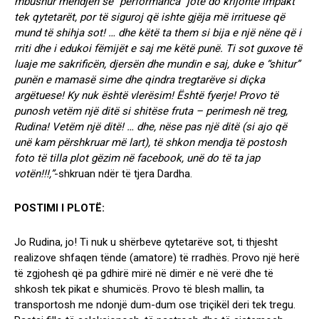
mbushur mendjen se “performanca” jote do krijonte impakt
tek qytetarët, por të siguroj që ishte gjëja më irrituese që
mund të shihja sot! … dhe këtë ta them si bija e një nëne që i
rriti dhe i edukoi fëmijët e saj me këtë punë. Ti sot guxove të
luaje me sakrificën, djersën dhe mundin e saj, duke e “shitur”
punën e mamasë sime dhe qindra tregtarëve si diçka
argëtuese! Ky nuk është vlerësim! Është fyerje! Provo të
punosh vetëm një ditë si shitëse fruta – perimesh në treg,
Rudina! Vetëm një ditë! … dhe, nëse pas një ditë (si ajo që
unë kam përshkruar më lart), të shkon mendja të postosh
foto të tilla plot gëzim në facebook, unë do të ta jap
votën!!!,”
-shkruan ndër të tjera Dardha.
POSTIMI I PLOTË:
Jo Rudina, jo! Ti nuk u shërbeve qytetarëve sot, ti thjesht
realizove shfaqen tënde (amatore) të rradhës. Provo një herë
të zgjohesh që pa gdhirë mirë në dimër e në verë dhe të
shkosh tek pikat e shumicës. Provo të blesh mallin, ta
transportosh me ndonjë dum-dum ose triçikël deri tek tregu.