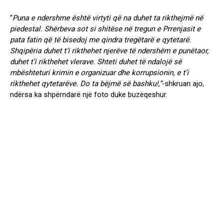
“
Puna e ndershme është virtyti që na duhet ta rikthejmë në
piedestal. Shërbeva sot si shitëse në tregun e Prrenjasit e
pata fatin që të bisedoj me qindra tregëtarë e qytetarë.
Shqipëria duhet t’i rikthehet njerëve të ndershëm e punëtaor,
duhet t’i rikthehet vlerave. Shteti duhet të ndalojë së
mbështeturi krimin e organizuar dhe korrupsionin, e t’i
rikthehet qytetarëve. Do ta bëjmë së bashku!,”
-shkruan ajo,
ndërsa ka shpërndarë një foto duke buzëqeshur.