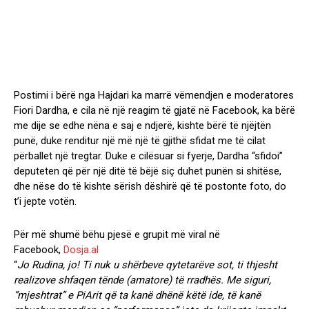
Postimi i bërë nga Hajdari ka marrë vëmendjen e moderatores
Fiori Dardha, e cila në një reagim të gjatë në Facebook, ka bërë
me dije se edhe nëna e saj e ndjerë, kishte bërë të njëjtën
punë, duke renditur një më një të gjithë sfidat me të cilat
përballet një tregtar. Duke e cilësuar si fyerje, Dardha “sfidoi”
deputeten që për një ditë të bëjë siç duhet punën si shitëse,
dhe nëse do të kishte sërish dëshirë që të postonte foto, do
t’i jepte votën.
Për më shumë bëhu pjesë e grupit më viral në
Facebook,
Dosja.al
“
Jo Rudina, jo! Ti nuk u shërbeve qytetarëve sot, ti thjesht
realizove shfaqen tënde (amatore) të rradhës. Me siguri,
“mjeshtrat” e PiArit që ta kanë dhënë këtë ide, të kanë