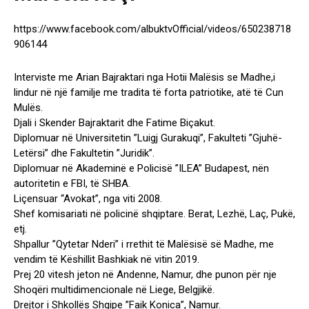
https://www.facebook.com/albuktvOfficial/videos/650238718
906144
Interviste me Arian Bajraktari nga Hotii Malësis se Madhe,i
lindur në një familje me tradita të forta patriotike, atë të Cun
Mulës.
Djali i Skender Bajraktarit dhe Fatime Biçakut.
Diplomuar në Universitetin ”Luigj Gurakuqi”, Fakulteti ”Gjuhë-
Letërsi” dhe Fakultetin ”Juridik”.
Diplomuar në Akademinë e Policisë ”ILEA” Budapest, nën
autoritetin e FBI, të SHBA.
Liçensuar “Avokat”, nga viti 2008.
Shef komisariati në policinë shqiptare. Berat, Lezhë, Laç, Pukë,
etj.
Shpallur ”Qytetar Nderi” i rrethit të Malësisë së Madhe, me
vendim të Këshillit Bashkiak në vitin 2019.
Prej 20 vitesh jeton në Andenne, Namur, dhe punon për nje
Shoqëri multidimencionale në Liege, Belgjikë.
Drejtor i Shkollës Shqipe ”Faik Konica”, Namur.