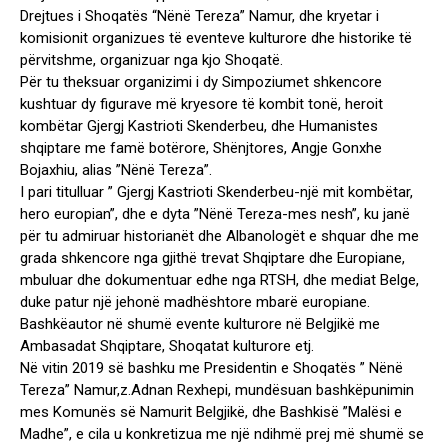
Drejtues i Shoqatës “Nënë Tereza” Namur, dhe kryetar i
komisionit organizues të eventeve kulturore dhe historike të
përvitshme, organizuar nga kjo Shoqatë.
Për tu theksuar organizimi i dy Simpoziumet shkencore
kushtuar dy figurave më kryesore të kombit tonë, heroit
kombëtar Gjergj Kastrioti Skenderbeu, dhe Humanistes
shqiptare me famë botërore, Shënjtores, Angje Gonxhe
Bojaxhiu, alias ”Nënë Tereza”.
I pari titulluar ” Gjergj Kastrioti Skenderbeu-një mit kombëtar,
hero europian”, dhe e dyta ”Nënë Tereza-mes nesh”, ku janë
për tu admiruar historianët dhe Albanologët e shquar dhe me
grada shkencore nga gjithë trevat Shqiptare dhe Europiane,
mbuluar dhe dokumentuar edhe nga RTSH, dhe mediat Belge,
duke patur një jehonë madhështore mbarë europiane.
Bashkëautor në shumë evente kulturore në Belgjikë me
Ambasadat Shqiptare, Shoqatat kulturore etj.
Në vitin 2019 së bashku me Presidentin e Shoqatës ” Nënë
Tereza” Namur,z.Adnan Rexhepi, mundësuan bashkëpunimin
mes Komunës së Namurit Belgjikë, dhe Bashkisë ”Malësi e
Madhe”, e cila u konkretizua me një ndihmë prej më shumë se