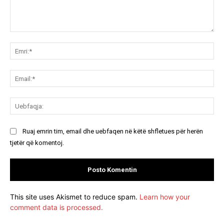
Koment:
Emr
Ema
Ue
Ruaj emrin tim, email dhe uebfaqen në këtë shfletues për herën
tjetër që komentoj.
This site uses Akismet to reduce spam.
Learn how your
comment data is processed.