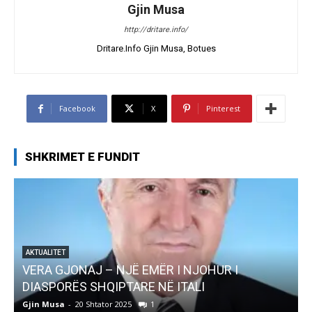
Gjin Musa
http://dritare.info/
Dritare.Info Gjin Musa, Botues
Facebook
X
Pinterest
SHKRIMET E FUNDIT
AKTUALITET
Pregaditi Gjin Musa-Rome- Shtator 2025
Gjin Musa
-
8 Shtator 2025
0