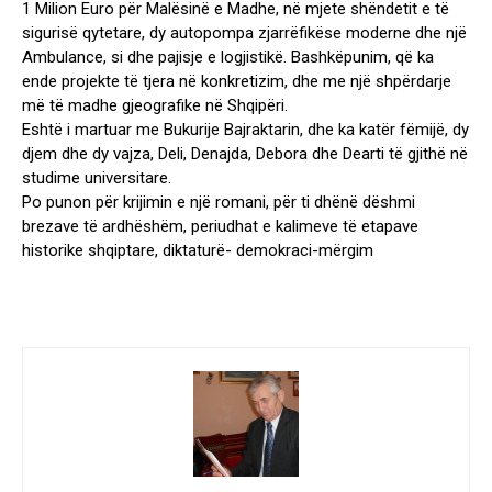
1 Milion Euro për Malësinë e Madhe, në mjete shëndetit e të
sigurisë qytetare, dy autopompa zjarrëfikëse moderne dhe një
Ambulance, si dhe pajisje e logjistikë. Bashkëpunim, që ka
ende projekte të tjera në konkretizim, dhe me një shpërdarje
më të madhe gjeografike në Shqipëri.
Eshtë i martuar me Bukurije Bajraktarin, dhe ka katër fëmijë, dy
djem dhe dy vajza, Deli, Denajda, Debora dhe Dearti të gjithë në
studime universitare.
Po punon për krijimin e një romani, për ti dhënë dëshmi
brezave të ardhëshëm, periudhat e kalimeve të etapave
historike shqiptare, diktaturë- demokraci-mërgim