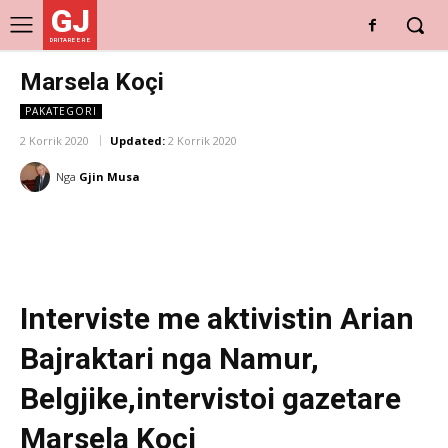
GJ
DRITARE E RE
Marsela Koçi
PAKATEGORI
2 Korrik 2020
Updated:
2 Korrik 2020
Nga
Gjin Musa
Interviste me aktivistin Arian
Bajraktari nga Namur,
Belgjike,intervistoi gazetare
Marsela Koçi