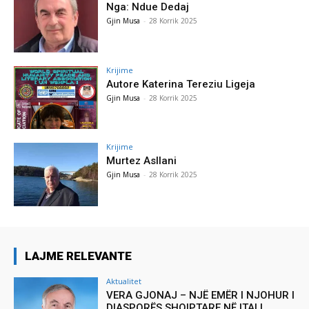
Nga: Ndue Dedaj
Gjin Musa
-
28 Korrik 2025
Krijime
Autore Katerina Tereziu Ligeja
Gjin Musa
-
28 Korrik 2025
Krijime
Murtez Asllani
Gjin Musa
-
28 Korrik 2025
LAJME RELEVANTE
Aktualitet
VERA GJONAJ – NJË EMËR I NJOHUR I
DIASPORËS SHQIPTARE NË ITALI