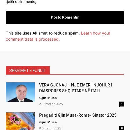
tjetër që komentoj.
This site uses Akismet to reduce spam.
Learn how your
comment data is processed.
SHKRIMET E FUNDIT
VERA GJONAJ – NJË EMËR I NJOHUR I
DIASPORËS SHQIPTARE NË ITALI
Gjin Musa
20 Shtator 2025
1
Pregaditi Gjin Musa-Rome- Shtator 2025
Gjin Musa
8 Shtator 2025
0