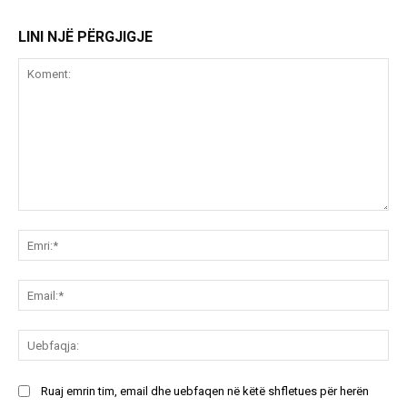
LINI NJË PËRGJIGJE
Koment:
Emr
Ema
Ue
Ruaj emrin tim, email dhe uebfaqen në këtë shfletues për herën