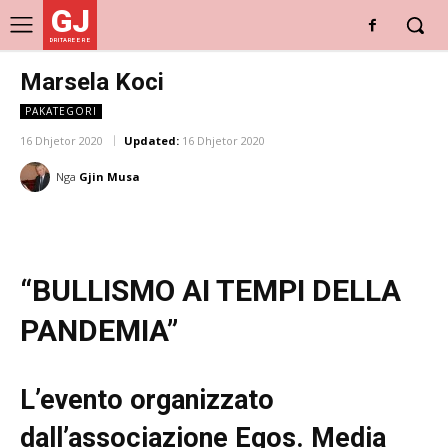
GJ
DRITARE E RE
Marsela Koci
PAKATEGORI
16 Dhjetor 2020
Updated:
16 Dhjetor 2020
Nga
Gjin Musa
“BULLISMO AI TEMPI DELLA
PANDEMIA”
L’evento organizzato
dall’associazione Egos. Media