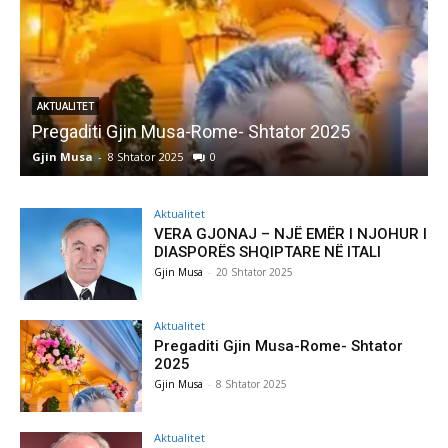
AKTUALITET
Pregaditi Gjin Musa-Rome- Shtator 2025
Gjin Musa
-
8 Shtator 2025
0
G
Aktualitet
VERA GJONAJ – NJË EMËR I NJOHUR I
DIASPORËS SHQIPTARE NË ITALI
Gjin Musa
-
20 Shtator 2025
Aktualitet
Pregaditi Gjin Musa-Rome- Shtator
2025
Gjin Musa
-
8 Shtator 2025
Aktualitet