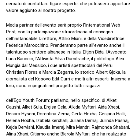
cercato di contattare figure esperte, che potessero apportare
valore aggiunto al nostro progetto.
Media partner dell’evento sarà proprio l’International Web
Post, con la partecipazione straordinaria al convegno
dell’instancabile Direttore, Attilio Miani, e della Vicedirettrice
Federica Marocchino. Prenderanno parte all’evento anche il
talentuoso scrittore albanese in Italia, Eltjon Bida, l’Avvocato
Luca Bauccio, l’Attivista Silvia Dumitrache, il politologo Alex
Mungia dal Messico, i due artisti spettacolari del Perù
Christian Flores e Marcia Zegarra, lo storico Albert Gjoka, la
giornalista del Kosovo Edit Curri e molti altri esperti. Insieme a
loro, sono impegnati nel progetto tutti i ragazzi
dell’Ego Youth Forum: parliamo, nello specifico, di Alket
Caushi, Alket Sula, Ergisa Cela, Alkida Myftari, Aida Xhepi,
Desara Hyseni, Dorentina Zema, Gerta Hoxha, Gesjana Halili,
Helena Hoxha, Izabela kerxhalli, Juliana Demaj, Julinda Pashaj,
Kejda Dervishi, Klaudia Imeraj, Mira Mandri, Rajmonda Shabani,
Alina Xhani. Citiamo anche Blerola Myftari, che ha realizzato