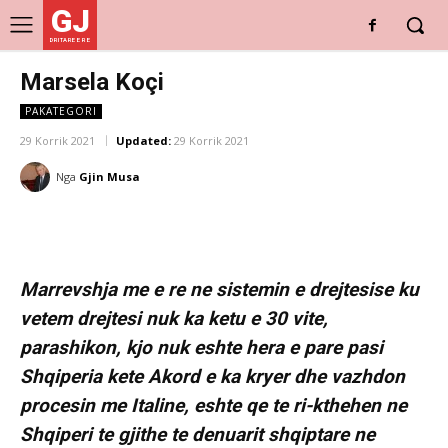
GJ
DRITARE E RE
Marsela Koçi
PAKATEGORI
29 Korrik 2021
Updated:
29 Korrik 2021
Nga
Gjin Musa
Marrevshja me e re ne sistemin e drejtesise ku
vetem drejtesi nuk ka ketu e 30 vite,
parashikon, kjo nuk eshte hera e pare pasi
Shqiperia kete Akord e ka kryer dhe vazhdon
procesin me Italine, eshte qe te ri-kthehen ne
Shqiperi te gjithe te denuarit shqiptare ne