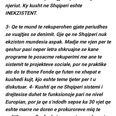
njeriut. Ky kusht ne Shqiperi eshte
INEKZISTENT.
3- Qe te mund te rekuperohen gjate periudhes
se vuajtjes se denimit. Gje qe ne Shqiperi nuk
ekziston mundesia aspak. Madje me vjen per te
qeshur pasi neper letra shkruajne se kane
programe te posacme rekuperimi me ane te
sistemit te projekteve sociale, por ne praktike
ato do te thone Fonde qe futen ne xhepat e
kushedi kujt, kjo eshte teme tjeter per t u
diskutuar. 4- Kushti qe ne Shqiperi sistemi i
drejtesise duhet te funksionoje pari ne nivel
Europian, por ja qe s’ndodh sepse ka 30 vjet qe
eshte marre ne doren e prokuroreve miq te