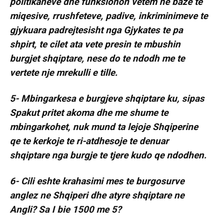
politikaneve dhe funksionon vetem ne baze te
miqesive, rrushfeteve, padive, inkriminimeve te
gjykuara padrejtesisht nga Gjykates te pa
shpirt, te cilet ata vete presin te mbushin
burgjet shqiptare, nese do te ndodh me te
vertete nje mrekulli e tille.
5- Mbingarkesa e burgjeve shqiptare ku, sipas
Spakut pritet akoma dhe me shume te
mbingarkohet, nuk mund ta lejoje Shqiperine
qe te kerkoje te ri-atdhesoje te denuar
shqiptare nga burgje te tjere kudo qe ndodhen.
6- Cili eshte krahasimi mes te burgosurve
anglez ne Shqiperi dhe atyre shqiptare ne
Angli? Sa I bie 1500 me 5?