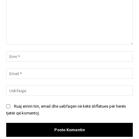
Koment:
Emr
Ema
Ue
Ruaj emrin tim, email dhe uebfaqen në këtë shfletues për herën
tjetër që komentoj.