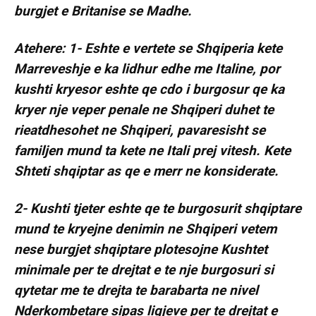
burgjet e Britanise se Madhe.
Atehere: 1- Eshte e vertete se Shqiperia kete
Marreveshje e ka lidhur edhe me Italine, por
kushti kryesor eshte qe cdo i burgosur qe ka
kryer nje veper penale ne Shqiperi duhet te
rieatdhesohet ne Shqiperi, pavaresisht se
familjen mund ta kete ne Itali prej vitesh. Kete
Shteti shqiptar as qe e merr ne konsiderate.
2- Kushti tjeter eshte qe te burgosurit shqiptare
mund te kryejne denimin ne Shqiperi vetem
nese burgjet shqiptare plotesojne Kushtet
minimale per te drejtat e te nje burgosuri si
qytetar me te drejta te barabarta ne nivel
Nderkombetare sipas ligjeve per te drejtat e