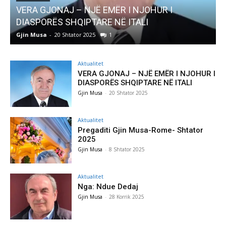
AKTUALITET
Pregaditi Gjin Musa-Rome- Shtator 2025
Gjin Musa
-
8 Shtator 2025
0
Aktualitet
VERA GJONAJ – NJË EMËR I NJOHUR I
DIASPORËS SHQIPTARE NË ITALI
Gjin Musa
-
20 Shtator 2025
Aktualitet
Pregaditi Gjin Musa-Rome- Shtator
2025
Gjin Musa
-
8 Shtator 2025
Aktualitet
Nga: Ndue Dedaj
Gjin Musa
-
28 Korrik 2025