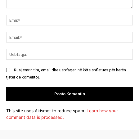
Koment:
Emr
Ema
Ue
Ruaj emrin tim, email dhe uebfaqen në këtë shfletues për herën
tjetër që komentoj.
This site uses Akismet to reduce spam.
Learn how your
comment data is processed.