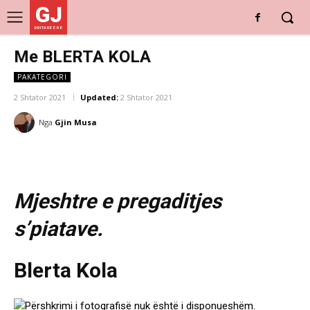
GJ
DRITARE E RE
Me BLERTA KOLA
PAKATEGORI
2 Shtator 2021
Updated:
2 Shtator 2021
Nga
Gjin Musa
Mjeshtre e pregaditjes
s’piatave.
Blerta Kola