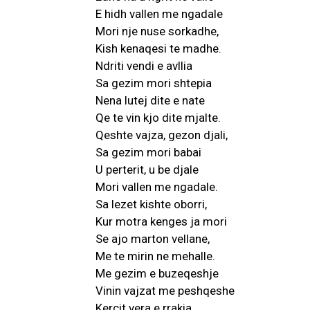
E hidh vallen me ngadale
Mori nje nuse sorkadhe,
Kish kenaqesi te madhe.
Ndriti vendi e avllia
Sa gezim mori shtepia
Nena lutej dite e nate
Qe te vin kjo dite mjalte.
Qeshte vajza, gezon djali,
Sa gezim mori babai
U perterit, u be djale
Mori vallen me ngadale.
Sa lezet kishte oborri,
Kur motra kenges ja mori
Se ajo marton vellane,
Me te mirin ne mehalle.
Me gezim e buzeqeshje
Vinin vajzat me peshqeshe
Kercit vera e rrakia,