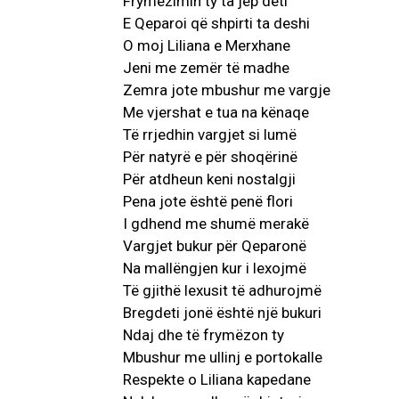
Frymëzimin ty ta jep deti
E Qeparoi që shpirti ta deshi
O moj Liliana e Merxhane
Jeni me zemër të madhe
Zemra jote mbushur me vargje
Me vjershat e tua na kënaqe
Të rrjedhin vargjet si lumë
Për natyrë e për shoqërinë
Për atdheun keni nostalgji
Pena jote është penë flori
I gdhend me shumë merakë
Vargjet bukur për Qeparonë
Na mallëngjen kur i lexojmë
Të gjithë lexusit të adhurojmë
Bregdeti jonë është një bukuri
Ndaj dhe të frymëzon ty
Mbushur me ullinj e portokalle
Respekte o Liliana kapedane