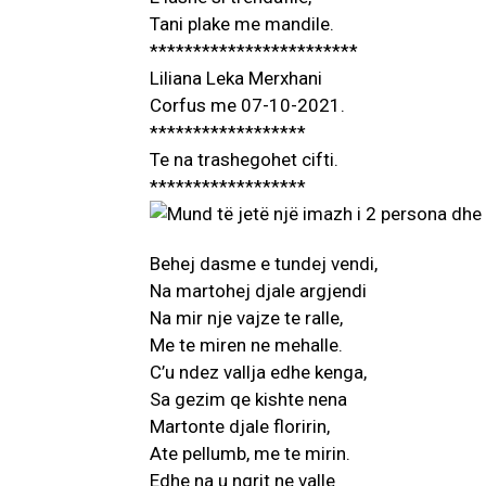
Tani plake me mandile.
************************
Liliana Leka Merxhani
Corfus me 07-10-2021.
******************
Te na trashegohet cifti.
******************
Behej dasme e tundej vendi,
Na martohej djale argjendi
Na mir nje vajze te ralle,
Me te miren ne mehalle.
C’u ndez vallja edhe kenga,
Sa gezim qe kishte nena
Martonte djale floririn,
Ate pellumb, me te mirin.
Edhe na u ngrit ne valle