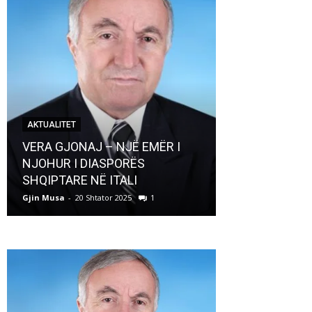
AKTUALITET
AKTUALITET
VERA GJONAJ – NJË EMËR I
NJOHUR I DIASPORËS
Pregaditi Gji
SHQIPTARE NË ITALI
Shtator 2025
Gjin Musa
-
20 Shtator 2025
1
Gjin Musa
-
8 Shtat