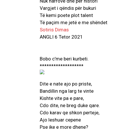
Nuk harrove dhe për histori
Vargjet i qëndis për bukuri
Të kemi poete plot talent
Të paçim me jetë e me shëndet
Sotiris Dimas
ANGLI 6 Tetor 2021
Bobo c’me beri kurbeti.
*******************
Dite e nate ajo po priste,
Bandillin nga larg te vinte
Kishte vite pa e pare,
Cdo dite, ne breg duke qare.
Cdo karav qe shkon perteje,
Ajo leshuar cepene
Pse ike e more dhene?