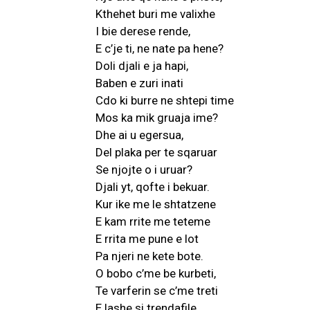
Kthehet buri me valixhe
I bie derese rende,
E c’je ti, ne nate pa hene?
Doli djali e ja hapi,
Baben e zuri inati
Cdo ki burre ne shtepi time
Mos ka mik gruaja ime?
Dhe ai u egersua,
Del plaka per te sqaruar
Se njojte o i uruar?
Djali yt, qofte i bekuar.
Kur ike me le shtatzene
E kam rrite me teteme
E rrita me pune e lot
Pa njeri ne kete bote.
O bobo c’me be kurbeti,
Te varferin se c’me treti
E lashe si trendafile,