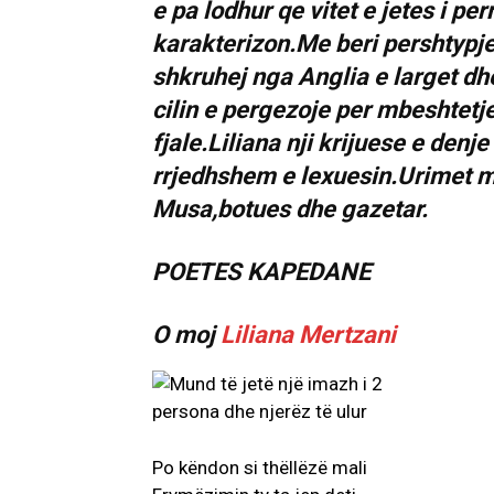
e pa lodhur qe vitet e jetes i p
karakterizon.Me beri pershtypje
shkruhej nga Anglia e larget dhe
cilin e pergezoje per mbeshtetje
fjale.Liliana nji krijuese e denj
rrjedhshem e lexuesin.Urimet ma 
Musa,botues dhe gazetar.
POETES KAPEDANE
O moj
Liliana Mertzani
Po këndon si thëllëzë mali