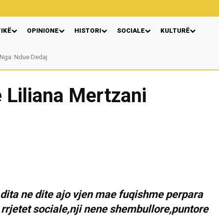
TIKË
OPINIONE
HISTORI
SOCIALE
KULTURË
Nga: Ndue Dedaj
 Liliana Mertzani
ita ne dite ajo vjen mae fuqishme perpara
rrjetet sociale,nji nene shembullore,puntore