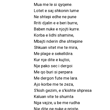
Mua me le si qyqene.
Lotet e saj shkonin lume
Ne shtepi edhe ne pune
Rriti djalin e e beri burre,
Baben nuke e njojti kurre.
Korba e lidhi shamine,
Mbajti nderin dhe shtepine
Shkuan vitet me te mira,
Me plage e sekelldira.
Kur nje dite e kujtoi,
Nje pako sec i dergoi
Me qo buri si perpara
Me dergon fute me lara.
Ajo korbe me te zeza,
S’kish gezim, e s’kishte shpresa
Kaluan vite te shumta
Nga vajze, u be me rudha
Nje dite qe nuke e priste,