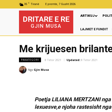
C
35
Tiranë
E premte, 7 Gusht 2026
ARTIKUJ
POLI
DRITARE E RE
GJIN MUSA
LAJMET E FUNDIT
Me krijuesen brilante
8 Tetor 2021
Updated:
8 Tetor 2021
PAKATEGORI
Nga
Gjin Musa
Poetja LILIANA MERTZANI nga d
lexuesve,e njoha rastesisht nga 