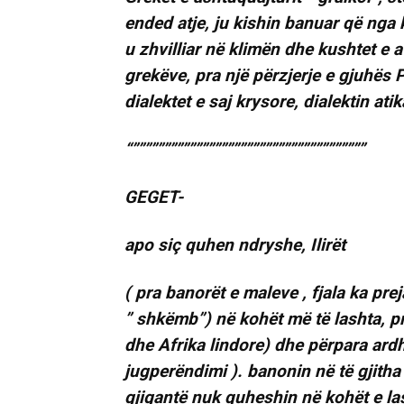
ended atje, ju kishin banuar që nga
u zhvilliar në klimën dhe kushtet e 
grekëve, pra një përzjerje e gjuhës P
dialektet e saj krysore, dialektin ati
“”””””””””””””””””””””””””””””””””””””
GEGET-
apo siç quhen ndryshe, Ilirët
( pra banorët e maleve , fjala ka prej
” shkëmb”) në kohët më të lashta, pr
dhe Afrika lindore) dhe përpara ardh
jugperëndimi ). banonin në të gjitha
gjigantë nuk quheshin në kohët e la