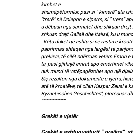
kimbët e
shumëpëformlur, pasi si ” kimerë” ata ish
“trerë” në Dnieprin e sipërm, si ” trerë” 
u dëbuan nga sarmatët dhe shkuan drejt 
shkuan drejt Galisë dhe Italisë, ku u mun
. Këtu duket që ashtu si në rastin e kroatë
papritmas shfaqen nga largësi të panjoh
grekëve, të cilët ndërruan vetëm Emrin e
ta, pasi gjithnjë emrat apo emërtimet vihe
nuk mund të vetëpagëzohet apo një djalish
Siç rezulton nga dokumente e vjetra, histo
atë të kroatëve, të cilën Kaspar Zeusi e ka
Byzantiischen Geschichten”, plotësuar d
“”””””””””””””””
Grekët e vjetër
Grekët e ashtuquajturit ” graikoi”, 