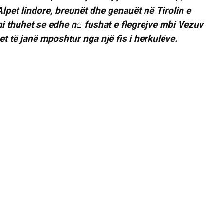
Alpet lindore, breunët dhe genauët në Tirolin e
i thuhet se edhe n⌂ fushat e flegrejve mbi Vezuv
t të janë mposhtur nga një fis i herkulëve.