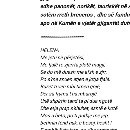
edhe panonët, norikët, tauriskët në 
sotëm rreth breneros , dhe së fundm
apo në Kumën e vjetër gjigantët duhe
“””””””””””””””””””””
HELENA
Me jetu në përjetësi,
Me fjalë të zjarrta plotë magji,
Se do më duesh me afsh e zjrr,
Po s’me shuen etjen e jotja fjalë.
Buzët ti ven mbi timen gojë,
Der sa fryma t’na mbarojë.
Unë shpirtin tand ta pi dua n’gotë
Dhe etja prap s’shuhet, është e kotë.
Mos u beto, po ti puthje më jep,
betimin tënd nuk, e besoj, hesht !