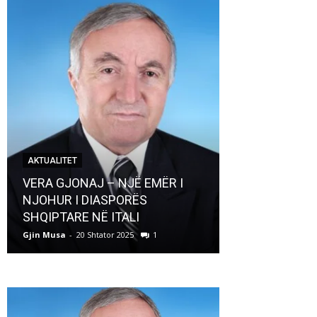
AKTUALITET
AKTUALITET
VERA GJONAJ – NJË EMËR I
NJOHUR I DIASPORËS
Pregaditi Gji
SHQIPTARE NË ITALI
Shtator 2025
Gjin Musa
-
20 Shtator 2025
1
Gjin Musa
-
8 Shtat