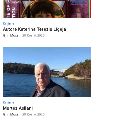
Krijime
Autore Katerina Tereziu Ligeja
Gjin Musa
-
28 Korrik 2025
Krijime
Murtez Asllani
Gjin Musa
-
28 Korrik 2025