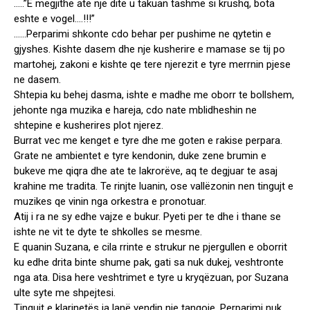
…..”E megjithe ate nje dite u takuan tashme si krushq, bota
eshte e vogel….!!!”
……Perparimi shkonte cdo behar per pushime ne qytetin e
gjyshes. Kishte dasem dhe nje kusherire e mamase se tij po
martohej, zakoni e kishte qe tere njerezit e tyre merrnin pjese
ne dasem.
Shtepia ku behej dasma, ishte e madhe me oborr te bollshem,
jehonte nga muzika e hareja, cdo nate mblidheshin ne
shtepine e kusherires plot njerez.
Burrat vec me kenget e tyre dhe me goten e rakise perpara.
Grate ne ambientet e tyre kendonin, duke zene brumin e
bukeve me qiqra dhe ate te lakrorëve, aq te degjuar te asaj
krahine me tradita. Te rinjte luanin, ose vallëzonin nen tingujt e
muzikes qe vinin nga orkestra e pronotuar.
Atij i ra ne sy edhe vajze e bukur. Pyeti per te dhe i thane se
ishte ne vit te dyte te shkolles se mesme.
E quanin Suzana, e cila rrinte e strukur ne pjergullen e oborrit
ku edhe drita binte shume pak, gati sa nuk dukej, veshtronte
nga ata. Disa here veshtrimet e tyre u kryqëzuan, por Suzana
ulte syte me shpejtesi.
Tingujt e klarinetës ia lanë vendin nje tangoje. Perparimi nuk