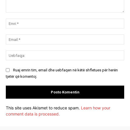
Koment:
Emr
Ema
Ue
Ruaj emrin tim, email dhe uebfaqen në këtë shfletues për herën
tjetër që komentoj.
This site uses Akismet to reduce spam.
Learn how your
comment data is processed.