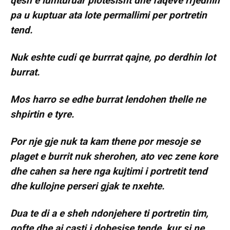
qesh e lumturuar plotesisht dhe faqeve rrjedhin
pa u kuptuar ata lote permallimi per portretin
tend.
Nuk eshte cudi qe burrrat qajne, po derdhin lot
burrat.
Mos harro se edhe burrat lendohen thelle ne
shpirtin e tyre.
Por nje gje nuk ta kam thene por mesoje se
plaget e burrit nuk sherohen, ato vec zene kore
dhe cahen sa here nga kujtimi i portretit tend
dhe kullojne perseri gjak te nxehte.
Dua te di a e sheh ndonjehere ti portretin tim,
qofte dhe ai casti i dobesise tende, kur si ne