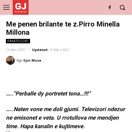
GJ
DRITARE E RE
Me penen brilante te z.Pirro Minella
Millona
PAKATEGORI
13 Mars 2021
Updated:
13 Mars 2021
Nga
Gjin Musa
…..”Perballe dy portretet tona…!!!”
…..Naten vone me doli gjumi. Televizori ndezur
ne emisonet e veta. U rrotullova me mendjen
time. Hapa kanalin e kujtimeve.