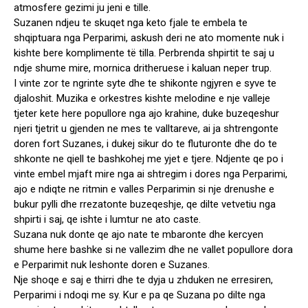
atmosfere gezimi ju jeni e tille.
Suzanen ndjeu te skuqet nga keto fjale te embela te
shqiptuara nga Perparimi, askush deri ne ato momente nuk i
kishte bere komplimente të tilla. Perbrenda shpirtit te saj u
ndje shume mire, mornica dritheruese i kaluan neper trup.
I vinte zor te ngrinte syte dhe te shikonte ngjyren e syve te
djaloshit. Muzika e orkestres kishte melodine e nje valleje
tjeter kete here popullore nga ajo krahine, duke buzeqeshur
njeri tjetrit u gjenden ne mes te valltareve, ai ja shtrengonte
doren fort Suzanes, i dukej sikur do te fluturonte dhe do te
shkonte ne qiell te bashkohej me yjet e tjere. Ndjente qe po i
vinte embel mjaft mire nga ai shtregim i dores nga Perparimi,
ajo e ndiqte ne ritmin e valles Perparimin si nje drenushe e
bukur pylli dhe rrezatonte buzeqeshje, qe dilte vetvetiu nga
shpirti i saj, qe ishte i lumtur ne ato caste.
Suzana nuk donte qe ajo nate te mbaronte dhe kercyen
shume here bashke si ne vallezim dhe ne vallet popullore dora
e Perparimit nuk leshonte doren e Suzanes.
Nje shoqe e saj e thirri dhe te dyja u zhduken ne erresiren,
Perparimi i ndoqi me sy. Kur e pa qe Suzana po dilte nga