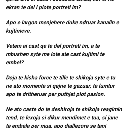
ekran te del i plote portreti im?
Apo e largon menjehere duke ndruar kanalin e
kujtimeve.
Vetem ai cast qe te del portreti im, a te
mbushen syte me lote ate cast kujtimi te
embel?
Doja te kisha force te tille te shikoja syte e tu
ne ato momente si qajne te gezuar, te lumtur
apo te dritheruar per puthjet plot pasion.
Ne ato caste do te deshiroja te shikoja reagimin
tend, te lexoja si dikur mendimet e tua, si jane
te embela per mua, apo djallezore se tani