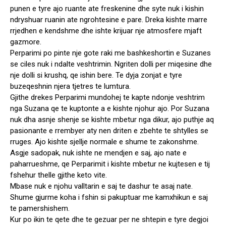
punen e tyre ajo ruante ate freskenine dhe syte nuk i kishin
ndryshuar ruanin ate ngrohtesine e pare. Dreka kishte marre
rrjedhen e kendshme dhe ishte krijuar nje atmosfere mjaft
gazmore.
Perparimi po pinte nje gote raki me bashkeshortin e Suzanes
se ciles nuk i ndalte veshtrimin. Ngriten dolli per miqesine dhe
nje dolli si krushq, qe ishin bere. Te dyja zonjat e tyre
buzeqeshnin njera tjetres te lumtura.
Gjithe drekes Perparimi mundohej te kapte ndonje veshtrim
nga Suzana qe te kuptonte a e kishte njohur ajo. Por Suzana
nuk dha asnje shenje se kishte mbetur nga dikur, ajo puthje aq
pasionante e rrembyer aty nen driten e zbehte te shtylles se
rruges. Ajo kishte sjellje normale e shume te zakonshme.
Asgje sadopak, nuk ishte ne mendjen e saj, ajo nate e
paharrueshme, qe Perparimit i kishte mbetur ne kujtesen e tij
fshehur thelle gjithe keto vite.
Mbase nuk e njohu valltarin e saj te dashur te asaj nate.
Shume gjurme koha i fshin si pakuptuar me kamxhikun e saj
te pamershishem.
Kur po ikin te qete dhe te gezuar per ne shtepin e tyre degjoi