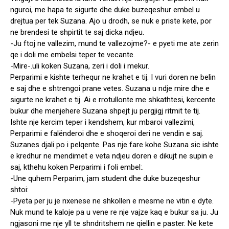
nguroi, me hapa te sigurte dhe duke buzeqeshur embel u
drejtua per tek Suzana. Ajo u drodh, se nuk e priste kete, por
ne brendesi te shpirtit te saj dicka ndjeu.
-Ju ftoj ne vallezim, mund te vallezojme?- e pyeti me ate zerin
qe i doli me embelsi teper te vecante.
-Mire-.uli koken Suzana, zeri i doli i mekur.
Perparimi e kishte terhequr ne krahet e tij. I vuri doren ne belin
e saj dhe e shtrengoi prane vetes. Suzana u ndje mire dhe e
sigurte ne krahet e tij. Ai e rrotullonte me shkathtesi, kercente
bukur dhe menjehere Suzana shpejt ju pergjigj ritmit te tij.
Ishte nje kercim teper i kendshem, kur mbaroi vallezimi,
Perparimi e falënderoi dhe e shoqeroi deri ne vendin e saj.
Suzanes djali po i pelqente. Pas nje fare kohe Suzana sic ishte
e kredhur ne mendimet e veta ndjeu doren e dikujt ne supin e
saj, kthehu koken Perparimi i foli embel:.
-Une quhem Perparim, jam student dhe duke buzeqeshur
shtoi:
-Pyeta per ju je nxenese ne shkollen e mesme ne vitin e dyte.
Nuk mund te kaloje pa u vene re nje vajze kaq e bukur sa ju. Ju
ngjasoni me nje yll te shndritshem ne qiellin e paster. Ne kete