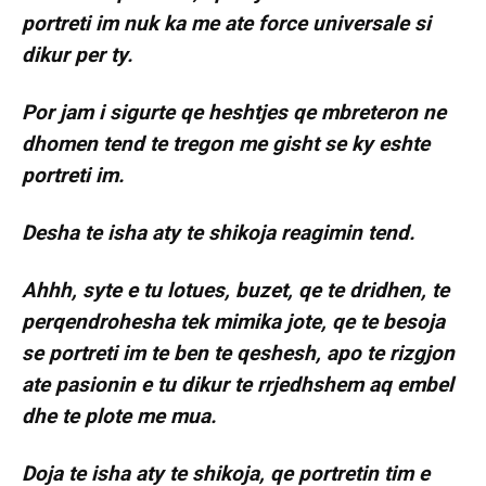
portreti im nuk ka me ate force universale si
dikur per ty.
Por jam i sigurte qe heshtjes qe mbreteron ne
dhomen tend te tregon me gisht se ky eshte
portreti im.
Desha te isha aty te shikoja reagimin tend.
Ahhh, syte e tu lotues, buzet, qe te dridhen, te
perqendrohesha tek mimika jote, qe te besoja
se portreti im te ben te qeshesh, apo te rizgjon
ate pasionin e tu dikur te rrjedhshem aq embel
dhe te plote me mua.
Doja te isha aty te shikoja, qe portretin tim e