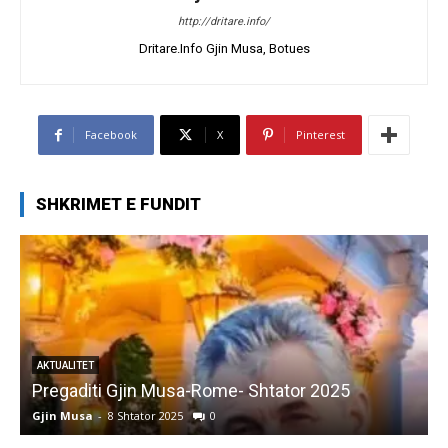
http://dritare.info/
Dritare.Info Gjin Musa, Botues
Facebook
X
Pinterest
SHKRIMET E FUNDIT
AKTUALITET
Pregaditi Gjin Musa-Rome- Shtator 2025
Gjin Musa
-
8 Shtator 2025
0
G