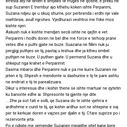
erresia aty ne driten e shtylles te rruges ne qoshe, e preku ne
sup Suzanen E trembur ajo kthehu koken ishte Perparimi,
Suzana ndjeu qe u skuq shume, por perbrenda i erdhi nje vale
nxehtesie, avull ngrohes. Vjedhurazi veshtroi me frike mos
kishte njeri.
Askush nuk e kishte mendjen secili ishte ne qejfin e vet.
Perparimi i hodhi doren ne bel dhe me force e terhoqi prane
vetes dhe e puthi gjate ne buze. Suazana ne fillim nuk ju
pergjigj puthjes se tij, pastaj u leshua dhe ja ktheu embel
puthjen ne buze. U puthen gjate. U permend Suzana dhe u
shkeput nga krahet e Perparimit.
Dasma mbaroi dhe Perparimi nuk e pa me kurre Suzanen ne
jeten e tij. Shpesh e mendonte si dashurine e tij te pare ashtu
ne endrrat e tij te parealizuara.
Dikur u interesua dhe i kishin thene se ishte martuar ne qytetin
ku banonte edhe ai. Shpresonte ta gjente nje dite.
…..Dhe ja sot fati e solli, qe Suzana do te ishte vjehrra e
ardhshme e cunit te tij, qe kishin ardhur sot ne shtepine e saj
per te kerkuar doren e vajzes per djalin e tij. Cfare suprize po i
rezervonte jeta.
Po e ndiqte me vemendje Suzanen megjithe vitet kane bere