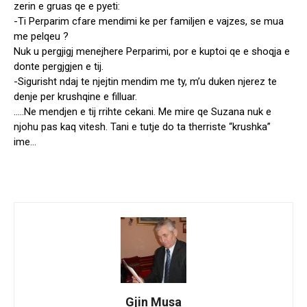
zerin e gruas qe e pyeti:
-Ti Perparim cfare mendimi ke per familjen e vajzes, se mua
me pelqeu ?
Nuk u pergjigj menejhere Perparimi, por e kuptoi qe e shoqja e
donte pergjgjen e tij.
-Sigurisht ndaj te njejtin mendim me ty, m’u duken njerez te
denje per krushqine e filluar.
…..Ne mendjen e tij rrihte cekani. Me mire qe Suzana nuk e
njohu pas kaq vitesh. Tani e tutje do ta therriste “krushka”
ime…
Gjin Musa