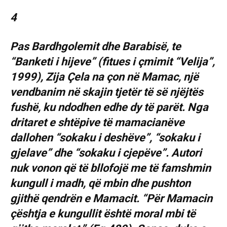
4
Pas Bardhgolemit dhe Barabisë, te
“Banketi i hijeve” (fitues i çmimit “Velija”,
1999), Zija Çela na çon në Mamac, një
vendbanim në skajin tjetër të së njëjtës
fushë, ku ndodhen edhe dy të parët. Nga
dritaret e shtëpive të mamacianëve
dallohen “sokaku i deshëve”, “sokaku i
gjelave” dhe “sokaku i cjepëve”. Autori
nuk vonon që të bllofojë me të famshmin
kungull i madh, që mbin dhe pushton
gjithë qendrën e Mamacit. “Për Mamacin
çështja e kungullit është moral mbi të