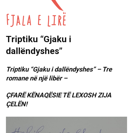
Triptiku “Gjaku i
dallëndyshes”
Triptiku “Gjaku i dallëndyshes” – Tre
romane në një libër –
ÇFARË KËNAQËSIE TË LEXOSH ZIJA
ÇELËN!