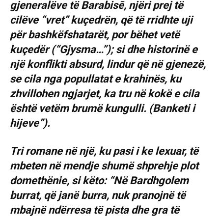
gjeneralëve të Barabisē, njëri prej të
cilëve “vret” kuçedrën, që të rridhte uji
për bashkëfshatarët, por bëhet vetë
kuçedër (“Gjysma…”); si dhe historinë e
një konflikti absurd, lindur që në gjenezë,
se cila nga popullatat e krahinës, ku
zhvillohen ngjarjet, ka tru në kokë e cila
është vetëm brumë kungulli. (Banketi i
hijeve”).
Tri romane në një, ku pasi i ke lexuar, të
mbeten në mendje shumë shprehje plot
domethënie, si këto: “Në Bardhgolem
burrat, që janë burra, nuk pranojnë të
mbajnë ndërresa të pista dhe gra të