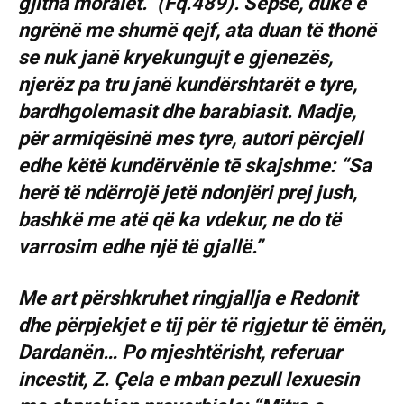
gjitha moralet.” (Fq.489). Sepse, duke e
ngrënë me shumë qejf, ata duan të thonë
se nuk janë kryekungujt e gjenezës,
njerëz pa tru janë kundërshtarët e tyre,
bardhgolemasit dhe barabiasit. Madje,
për armiqësinë mes tyre, autori përcjell
edhe këtë kundërvënie tē skajshme: “Sa
herë të ndërrojë jetë ndonjëri prej jush,
bashkë me atë që ka vdekur, ne do të
varrosim edhe një të gjallë.”
Me art përshkruhet ringjallja e Redonit
dhe përpjekjet e tij për të rigjetur të ëmën,
Dardanën… Po mjeshtërisht, referuar
incestit, Z. Çela e mban pezull lexuesin