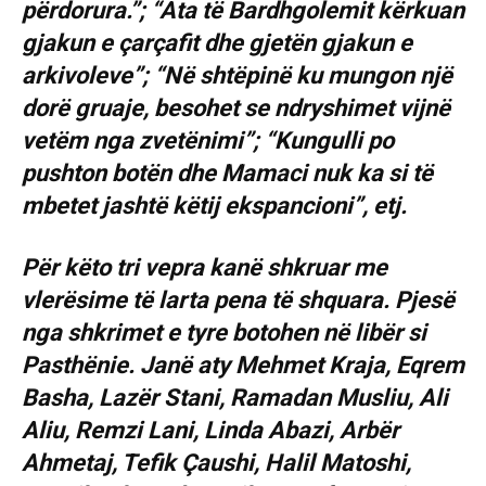
përdorura.”; “Ata të Bardhgolemit kërkuan
gjakun e çarçafit dhe gjetën gjakun e
arkivoleve”; “Në shtëpinë ku mungon një
dorë gruaje, besohet se ndryshimet vijnë
vetëm nga zvetënimi”; “Kungulli po
pushton botën dhe Mamaci nuk ka si të
mbetet jashtë këtij ekspancioni”, etj.
Për këto tri vepra kanë shkruar me
vlerësime të larta pena të shquara. Pjesë
nga shkrimet e tyre botohen në libër si
Pasthënie. Janë aty Mehmet Kraja, Eqrem
Basha, Lazër Stani, Ramadan Musliu, Ali
Aliu, Remzi Lani, Linda Abazi, Arbër
Ahmetaj, Tefik Çaushi, Halil Matoshi,