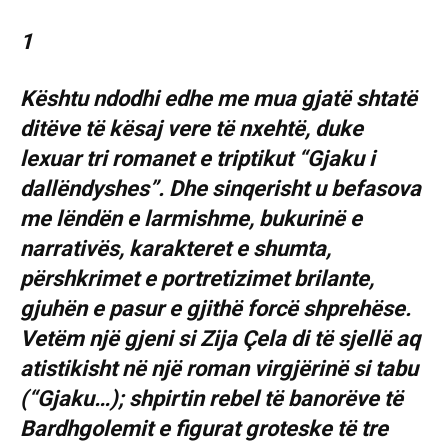
1
Kështu ndodhi edhe me mua gjatë shtatë
ditëve të kësaj vere të nxehtë, duke
lexuar tri romanet e triptikut “Gjaku i
dallëndyshes”. Dhe sinqerisht u befasova
me lëndën e larmishme, bukurinë e
narrativës, karakteret e shumta,
përshkrimet e portretizimet brilante,
gjuhën e pasur e gjithë forcë shprehëse.
Vetëm një gjeni si Zija Çela di të sjellë aq
atistikisht në një roman virgjërinë si tabu
(“Gjaku…); shpirtin rebel të banorëve të
Bardhgolemit e figurat groteske të tre