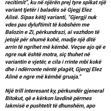
recitimit”, ku në njërën prej tyre spikat një
variant tjetër i baladës së Gjegj Elez
Alisë. Sipas këtij varianti, “Gjergji nuk
vdes pas dyluftimit të kobshëm me
Balozin e Zi, përkundrazi, ai vazhdon të
jetojë për shumë kohë, madje një ditë
arrin të ngrihet më këmbë. Veçse ajo që e
ngre nuk është motra, siç thuhet në
variantin e vjetër, e cila i rrinte mbi kokë
dhe i ndërronte nëntë plagët, Gjergj Elez
Alinë e ngre më këmbë gruaja.”
Një trill interesant ky, përkundër gjeneral
Bitokut, që e kërkon lavdinë përmes
lakmisë e pushtetit të dhunshëm, apo