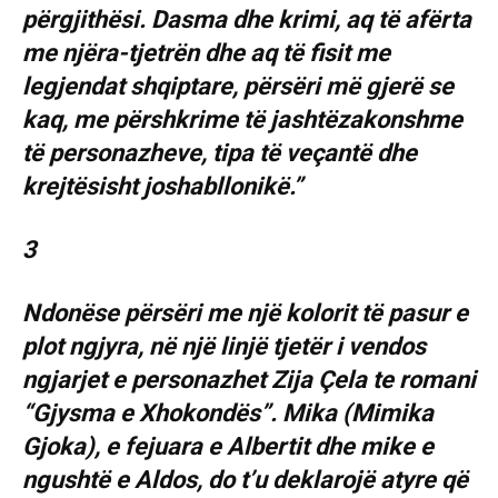
përgjithësi. Dasma dhe krimi, aq të afërta
me njëra-tjetrën dhe aq të fisit me
legjendat shqiptare, përsëri më gjerë se
kaq, me përshkrime të jashtëzakonshme
të personazheve, tipa të veçantë dhe
krejtësisht joshabllonikë.”
3
Ndonëse përsëri me një kolorit të pasur e
plot ngjyra, në një linjë tjetër i vendos
ngjarjet e personazhet Zija Çela te romani
“Gjysma e Xhokondës”. Mika (Mimika
Gjoka), e fejuara e Albertit dhe mike e
ngushtë e Aldos, do t’u deklarojë atyre që