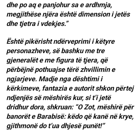
dhe po aq e panjohur sa e ardhmja,
megjithëse njëra është dimension i jetës
dhe tjetra i vdekjes.”
Është pikërisht ndërveprimi i këtyre
personazheve, së bashku me tre
gjeneralët e me figura të tjera, që
përbëjnë pothuajse tërë zhvillimin e
ngjarjeve. Madje nga dështimi i
kërkimeve, fantazia e autorit shkon përtej
ndjenjës së mëshirës kur, si t’i jetë
dridhur dora, shkruan: “O Zot, mëshirë për
banorët e Barabisë: këdo që kanë në krye,
gjithmonë do t’ua dhjesë punët!”