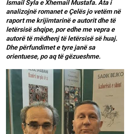
Ismail Syla e Xhemail Mustafa. Ata i
analizojnë romanet e Çelës jo vetëm në
raport me krijimtarinë e autorit dhe të
letërsisë shqipe, por edhe me vepra e
autorë të mëdhenj të letërsisë së huaj.
Dhe përfundimet e tyre janë sa
orientuese, po aq të gëzueshme.