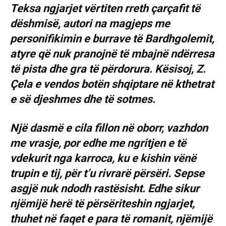
Teksa ngjarjet vërtiten rreth çarçafit të
dëshmisë, autori na magjeps me
personifikimin e burrave të Bardhgolemit,
atyre që nuk pranojnë të mbajnë ndërresa
të pista dhe gra të përdorura. Kësisoj, Z.
Çela e vendos botën shqiptare në kthetrat
e së djeshmes dhe të sotmes.
Një dasmë e cila fillon në oborr, vazhdon
me vrasje, por edhe me ngritjen e të
vdekurit nga karroca, ku e kishin vënë
trupin e tij, për t’u rivrarë përsëri. Sepse
asgjë nuk ndodh rastësisht. Edhe sikur
njëmijë herë të përsëriteshin ngjarjet,
thuhet në faqet e para të romanit, njëmijë