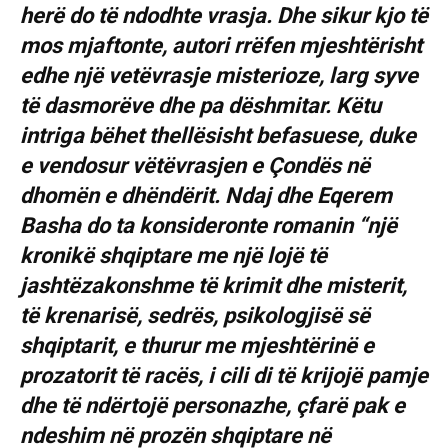
herë do të ndodhte vrasja. Dhe sikur kjo të
mos mjaftonte, autori rrëfen mjeshtërisht
edhe një vetëvrasje misterioze, larg syve
të dasmorëve dhe pa dëshmitar. Këtu
intriga bëhet thellësisht befasuese, duke
e vendosur vëtëvrasjen e Çondës në
dhomën e dhëndërit. Ndaj dhe Eqerem
Basha do ta konsideronte romanin “një
kronikë shqiptare me një lojë të
jashtëzakonshme të krimit dhe misterit,
të krenarisë, sedrës, psikologjisë së
shqiptarit, e thurur me mjeshtërinë e
prozatorit të racës, i cili di të krijojë pamje
dhe të ndërtojë personazhe, çfarë pak e
ndeshim në prozën shqiptare në