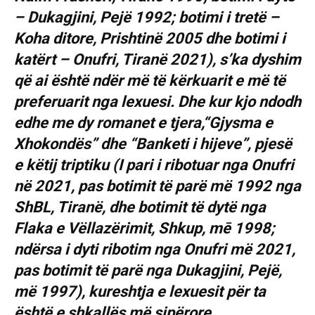
– Dukagjini, Pejë 1992; botimi i tretë –
Koha ditore, Prishtinë 2005 dhe botimi i
katërt – Onufri, Tiranë 2021), s’ka dyshim
që ai është ndër më të kërkuarit e më të
preferuarit nga lexuesi. Dhe kur kjo ndodh
edhe me dy romanet e tjera,“Gjysma e
Xhokondës” dhe “Banketi i hijeve”, pjesë
e këtij triptiku (I pari i ribotuar nga Onufri
në 2021, pas botimit të parë më 1992 nga
ShBL, Tiranë, dhe botimit të dytë nga
Flaka e Vëllazërimit, Shkup, mē 1998;
ndërsa i dyti ribotim nga Onufri më 2021,
pas botimit të parë nga Dukagjini, Pejë,
më 1997), kureshtja e lexuesit për ta
është e shkallës më sipërore.