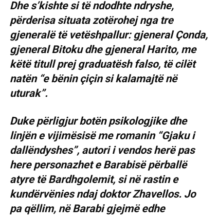
Dhe s’kishte si të ndodhte ndryshe,
përderisa situata zotërohej nga tre
gjeneralë të vetëshpallur: gjeneral Çonda,
gjeneral Bitoku dhe gjeneral Harito, me
këtë titull prej graduatësh falso, të cilët
natën “e bënin çiçin si kalamajtë në
uturak”.
Duke përligjur botën psikologjike dhe
linjën e vijimësisë me romanin “Gjaku i
dallëndyshes”, autori i vendos herë pas
here personazhet e Barabisë përballë
atyre të Bardhgolemit, si në rastin e
kundërvënies ndaj doktor Zhavellos. Jo
pa qëllim, në Barabi gjejmë edhe