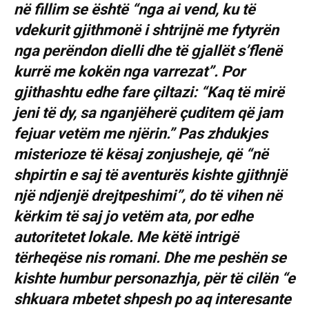
në fillim se është “nga ai vend, ku të
vdekurit gjithmonë i shtrijnë me fytyrën
nga perëndon dielli dhe të gjallët s’flenë
kurrë me kokën nga varrezat”. Por
gjithashtu edhe fare çiltazi: “Kaq të mirë
jeni të dy, sa nganjëherë çuditem që jam
fejuar vetëm me njërin.” Pas zhdukjes
misterioze të kësaj zonjusheje, që “në
shpirtin e saj të aventurës kishte gjithnjë
një ndjenjë drejtpeshimi”, do të vihen në
kërkim të saj jo vetëm ata, por edhe
autoritetet lokale. Me këtë intrigë
tërheqëse nis romani. Dhe me peshën se
kishte humbur personazhja, për të cilën “e
shkuara mbetet shpesh po aq interesante