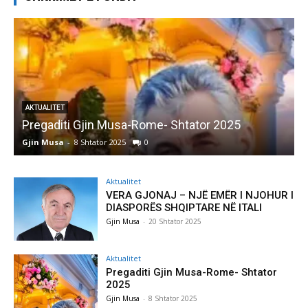
AKTUALITET
Pregaditi Gjin Musa-Rome- Shtator 2025
Gjin Musa
-
8 Shtator 2025
0
G
Aktualitet
VERA GJONAJ – NJË EMËR I NJOHUR I
DIASPORËS SHQIPTARE NË ITALI
Gjin Musa
-
20 Shtator 2025
Aktualitet
Pregaditi Gjin Musa-Rome- Shtator
2025
Gjin Musa
-
8 Shtator 2025