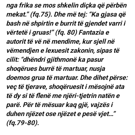
nga frika se mos shkelin diçka që përbën
mekat.” (fq.75). Dhe më tej: “Ka gjasa që
bash në shpirtin e burrit të gjendet varri i
vërtetë i gruas!” (fq. 80) Fantazia e
autorit të vë në mendime, kur sjell në
vëmendjen e lexuesit zakonin, sipas të
cilit: “dhëndri gjithmonë ka pasur
shoqërues burrë të martuar, nusja
doemos grua të martuar. Dhe dihet përse:
veç të tjerave, shoqëruesit i mësojnë ata
të dy si të flenë me njëri-tjetrin natën e
parë. Për të mësuar kaq gjë, vajzës i
duhen njëzet ose njëzet e pesë vjet…”
(fq.79-80).