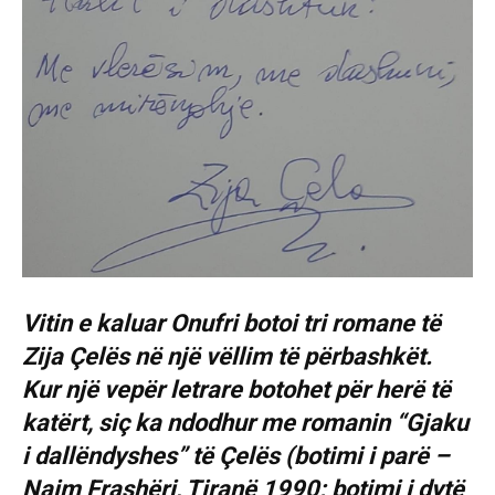
Vitin e kaluar Onufri botoi tri romane të
Zija Çelës në një vëllim të përbashkët.
Kur një vepër letrare botohet për herë të
katërt, siç ka ndodhur me romanin “Gjaku
i dallëndyshes” të Çelës (botimi i parë –
Naim Frashëri, Tiranë 1990; botimi i dytë