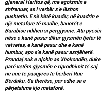
gjeneral Haritos që, me egoizmin e
shfrenuar, as i verbër s’e lëshon
pushtetin. E në këtë kuadër, në kuadrin e
një metafore të madhe, banorët e
Barabisë ndihen si përgjysmë. Ata pyesin
nëse e kanë pasur dikur gjysmën tjetër të
vetvetes, e kanë pasur dhe e kanë
humbur, apo s’e kanë pasur asnjëherë.
Prandaj nuk e njohin as Xhokondën, duke
parë vetëm gjysmën e riprodhimit të saj
në anë të pasqyrës te berberi Ruc
Bërdaku. Sa therëse, por edhe sa e
përjetshme kjo metaforë.