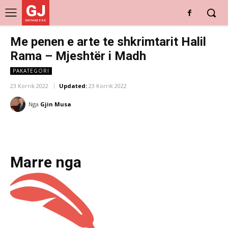
GJ
DRITARE E RE
Me penen e arte te shkrimtarit Halil
Rama – Mjeshtër i Madh
PAKATEGORI
23 Korrik 2022
Updated:
23 Korrik 2022
Nga
Gjin Musa
Marre nga