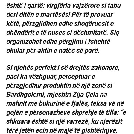
është i qartë: virgjëria vajzërore si tabu
deri ditën e martësës! Për të provuar
këtë, përzgjidhen edhe shoqëruesit e
dhëndërit e të nuses si dëshmitarë. Siç
organizohet edhe përgjimi i fshehtë
okular për aktin e natës së parë.
Si njohës perfekt i së drejtës zakonore,
pasi ka vëzhguar, perceptuar e
përzgjedhur produktin në një zonë si
Bardhgolemi, mjeshtri Zija Çela na
mahnit me bukurinë e fjalës, teksa vë në
gojën e përsonazheve shprehje të tilla: “e
shkuara është si një varrezë, ku njerëzit
tërë jetën ecin në majë të gishtërinjve,