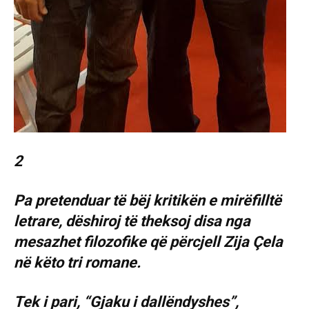
2
Pa pretenduar të bëj kritikën e mirëfilltë
letrare, dëshiroj të theksoj disa nga
mesazhet filozofike që përcjell Zija Çela
në këto tri romane.
Tek i pari, “Gjaku i dallëndyshes”,