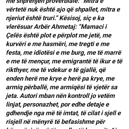
me shprehjen proverbiale: “Mitra e
vërtetë nuk është ajo që shpallet, mitra e
njeriut është truri.” Kësisoj, siç e ka
vlerësuar Arbër Ahmetaj: “Mamaci i
Çelës është plot e përplot me jetë, me
kurvëri e me hasmëri, me tregti e me
festa, me idiotësi e me burg, me të marrë
e me të mençur, me emigrantë të ikur e të
rikthyer, me të vdekur e të gjallë, që
enden herë me krye e herë pa krye, me
armiq përballë, me armiqësi të vjetër sa
jeta. Autori mban nën kontroll jo vetëm
linjat, personazhet, por edhe detaje e
gdhendje nga më të imtat, të cilat i sjell e
risjell në mënyrë të befasishme për