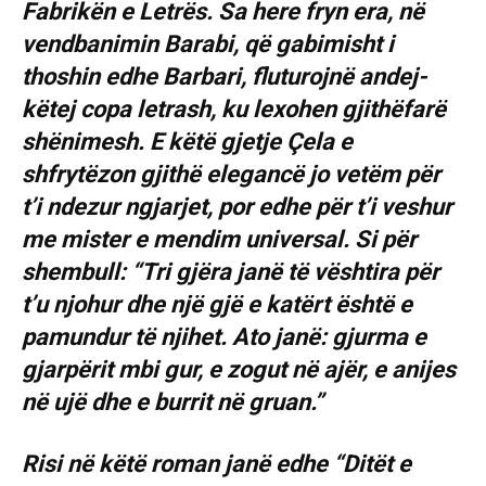
Fabrikën e Letrës. Sa here fryn era, në
vendbanimin Barabi, që gabimisht i
thoshin edhe Barbari, fluturojnë andej-
këtej copa letrash, ku lexohen gjithëfarë
shënimesh. E këtë gjetje Çela e
shfrytëzon gjithë elegancë jo vetëm për
t’i ndezur ngjarjet, por edhe për t’i veshur
me mister e mendim universal. Si për
shembull: “Tri gjëra janë të vështira për
t’u njohur dhe një gjë e katërt është e
pamundur të njihet. Ato janë: gjurma e
gjarpërit mbi gur, e zogut në ajër, e anijes
në ujë dhe e burrit në gruan.”
Risi në këtë roman janë edhe “Ditët e