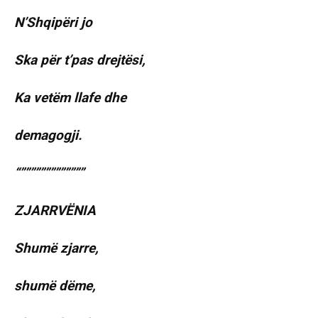
N’Shqipëri jo
Ska për t’pas drejtësi,
Ka vetëm llafe dhe
demagogji.
“”””””””””””””
ZJARRVËNIA
Shumë zjarre,
shumë dëme,