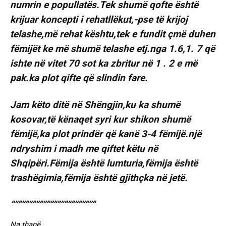
numrin e popullatës.Tek shumë qofte është
krijuar koncepti i rehatllëkut,-pse të krijoj
telashe,më rehat kështu,tek e fundit çmë duhen
fëmijët ke më shumë telashe etj.nga 1.6,1. 7 që
ishte në vitet 70 sot ka zbritur në 1 . 2 e më
pak.ka plot qifte që slindin fare.
Jam këto ditë në Shëngjin,ku ka shumë
kosovar,të kënaqet syri kur shikon shumë
fëmijë,ka plot prindër që kanë 3-4 fëmijë.një
ndryshim i madh me qiftet këtu në
Shqipëri.Fëmija është lumturia,fëmija është
trashëgimia,fëmija është gjithçka në jetë.
“”””””””””””””””””””””””
Na thanë