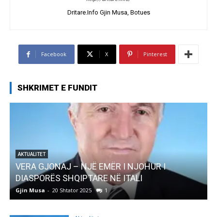
Dritare.Info Gjin Musa, Botues
Facebook
X
Pinterest
SHKRIMET E FUNDIT
AKTUALITET
Pregaditi Gjin Musa-Rome- Shtator 2025
Gjin Musa
-
8 Shtator 2025
0