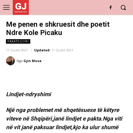
GJ
DRITARE E RE
Me penen e shkruesit dhe poetit
Ndre Kole Picaku
PAKATEGORI
11 Gusht 2021
Updated:
11 Gusht 2021
Nga
Gjin Musa
Lindjet-ndryshimi
Një nga problemet më shqetësuese të këtyre
viteve në Shqipëri,janë lindjet e pakta.Nga viti
në vit janë paksuar lindjet,kjo ka ulur shumë