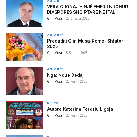
Aktualitet
VERA GJONAJ – NJË EMËR I NJOHUR I
DIASPORËS SHQIPTARE NË ITALI
Gjin Musa
-
20 Shtator 2025
Aktualitet
Pregaditi Gjin Musa-Rome- Shtator
2025
Gjin Musa
-
8 Shtator 2025
Aktualitet
Nga: Ndue Dedaj
Gjin Musa
-
28 Korrik 2025
Krijime
Autore Katerina Tereziu Ligeja
Gjin Musa
-
28 Korrik 2025