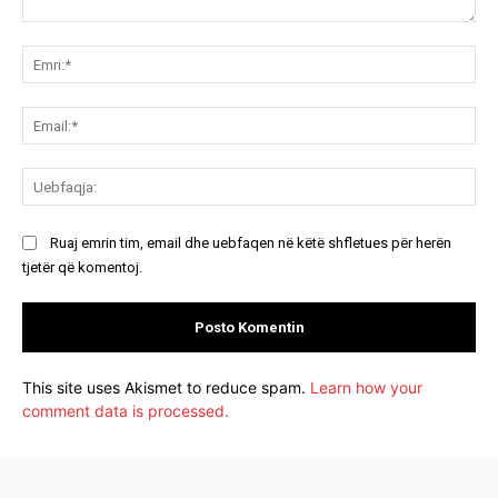
Koment:
Emr
Ema
Ue
Ruaj emrin tim, email dhe uebfaqen në këtë shfletues për herën
tjetër që komentoj.
This site uses Akismet to reduce spam.
Learn how your
comment data is processed.