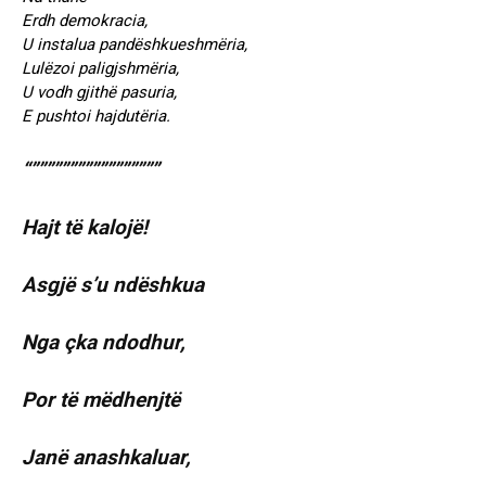
Erdh demokracia,
U instalua pandëshkueshmëria,
Lulëzoi paligjshmëria,
U vodh gjithë pasuria,
E pushtoi hajdutëria.
“”””””””””””””””””
Hajt të kalojë!
Asgjë s’u ndëshkua
Nga çka ndodhur,
Por të mëdhenjtë
Janë anashkaluar,