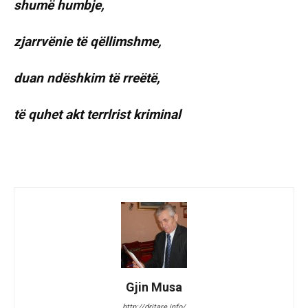
shumë humbje,
zjarrvënie të qëllimshme,
duan ndëshkim të rreëtë,
të quhet akt terrlrist kriminal
Gjin Musa
http://dritare.info/