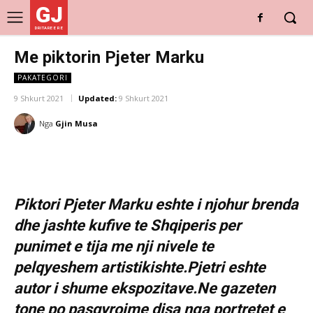
GJ
DRITARE E RE
Me piktorin Pjeter Marku
PAKATEGORI
9 Shkurt 2021
Updated:
9 Shkurt 2021
Nga
Gjin Musa
Piktori Pjeter Marku eshte i njohur brenda
dhe jashte kufive te Shqiperis per
punimet e tija me nji nivele te
pelqyeshem artistikishte.Pjetri eshte
autor i shume ekspozitave.Ne gazeten
tone po pasqyrojme disa nga portretet e