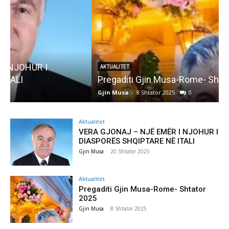
AKTUALITET
Pregaditi Gjin Musa-Rome- Shtator 2025
Gjin Musa
-
8 Shtator 2025
0
G
Aktualitet
VERA GJONAJ – NJË EMËR I NJOHUR I
DIASPORËS SHQIPTARE NË ITALI
Gjin Musa
-
20 Shtator 2025
Aktualitet
Pregaditi Gjin Musa-Rome- Shtator
2025
Gjin Musa
-
8 Shtator 2025