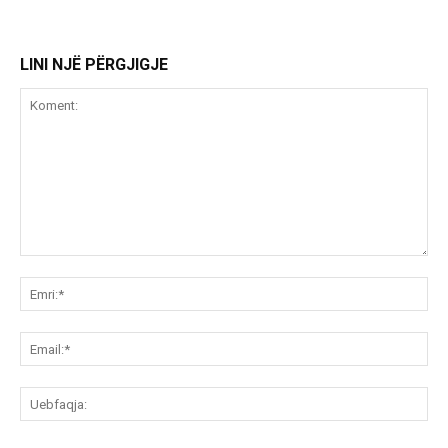
LINI NJË PËRGJIGJE
Koment:
Emr
Ema
Ue