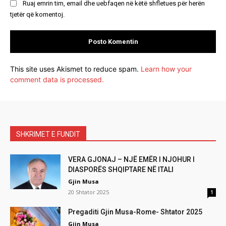
Ruaj emrin tim, email dhe uebfaqen në këtë shfletues për herën
tjetër që komentoj.
This site uses Akismet to reduce spam.
Learn how your
comment data is processed.
SHKRIMET E FUNDIT
VERA GJONAJ – NJË EMËR I NJOHUR I
DIASPORËS SHQIPTARE NË ITALI
Gjin Musa
20 Shtator 2025
1
Pregaditi Gjin Musa-Rome- Shtator 2025
Gjin Musa