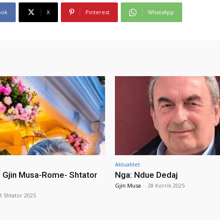
ook
X
Pinterest
WhatsApp
Aktualitet
i Gjin Musa-Rome- Shtator
Nga: Ndue Dedaj
Gjin Musa
-
28 Korrik 2025
8 Shtator 2025