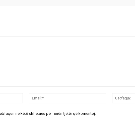
Emri:*
Email:*
uebfaqen në këtë shfletues për herën tjetër që komentoj.