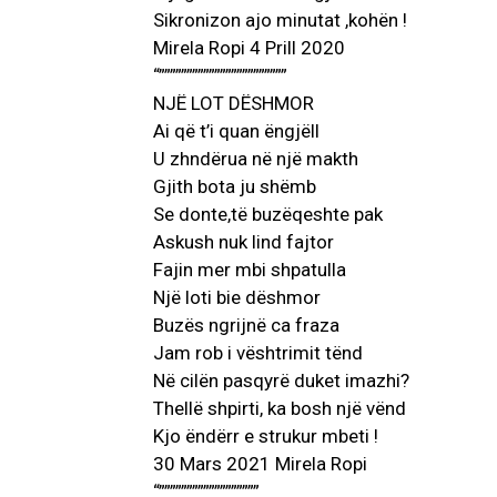
Sikronizon ajo minutat ,kohën !
Mirela Ropi 4 Prill 2020
“”””””””””””””””””””””””
NJË LOT DËSHMOR
Ai që t’i quan ëngjëll
U zhndërua në një makth
Gjith bota ju shëmb
Se donte,të buzëqeshte pak
Askush nuk lind fajtor
Fajin mer mbi shpatulla
Një loti bie dëshmor
Buzës ngrijnë ca fraza
Jam rob i vështrimit tënd
Në cilën pasqyrë duket imazhi?
Thellë shpirti, ka bosh një vënd
Kjo ëndërr e strukur mbeti !
30 Mars 2021 Mirela Ropi
“””””””””””””””””””