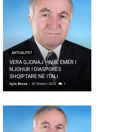
AKTUALITET
AKTUALITET
VERA GJONAJ – NJË EMËR I
NJOHUR I DIASPORËS
Pregaditi Gji
SHQIPTARE NË ITALI
Shtator 2025
Gjin Musa
-
20 Shtator 2025
1
Gjin Musa
-
8 Shtat