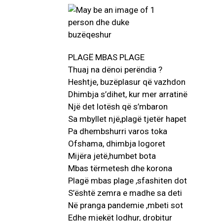
PLAGË MBAS PLAGE
Thuaj na dënoi perëndia ?
Heshtje, buzëplasur që vazhdon
Dhimbja s’dihet, kur mer arratinë
Një det lotësh që s’mbaron
Sa mbyllet një,plagë tjetër hapet
Pa dhembshurri varos toka
Ofshama, dhimbja logoret
Mijëra jetë,humbet bota
Mbas tërmetesh dhe korona
Plagë mbas plage ,sfashiten dot
S’është zemra e madhe sa deti
Në pranga pandemie ,mbeti sot
Edhe mjekët lodhur, drobitur