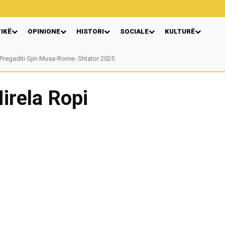
TIKË
OPINIONE
HISTORI
SOCIALE
KULTURË
egaditi Gjin Musa-Rome- Shtator 2025
Nga: Ndue Dedaj
irela Ropi