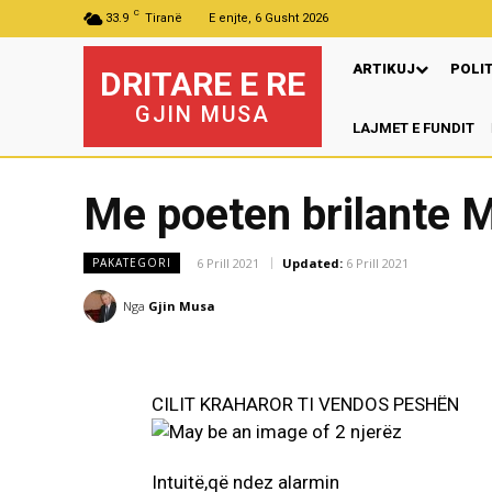
C
33.9
Tiranë
E enjte, 6 Gusht 2026
ARTIKUJ
POLI
DRITARE E RE
GJIN MUSA
LAJMET E FUNDIT
Pr
Me poeten brilante M
6 Prill 2021
Updated:
6 Prill 2021
PAKATEGORI
Nga
Gjin Musa
CILIT KRAHAROR TI VENDOS PESHËN
Intuitë,që ndez alarmin