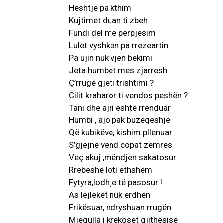
Heshtje pa kthim
Kujtimet duan ti zbeh
Fundi del me përpjesim
Lulet vyshken pa rrezeartin
Pa ujin nuk vjen bekimi
Jeta humbet mes zjarresh
Ç’rrugë gjeti trishtimi ?
Cilit kraharor ti vendos peshën ?
Tani dhe ajri është rrënduar
Humbi , ajo pak buzëqeshje
Që kubikëve, kishim pllenuar
S’gjejnë vend copat zemrës
Veç akuj ,mëndjen sakatosur
Rrebeshë loti ethshëm
Fytyra,lodhje të pasosur !
As lejlekët nuk erdhën
Frikësuar, ndryshuan rrugën
Mjegulla i krekoset gjithësisë