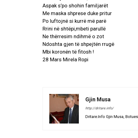
Aspak s’po shohin familjarët
Me maska shprese duke pritur
Po luftojnë si kurrë më parë
Rrini në shtëpi,mbeti parullë
Ne thërresim ndihmë o zot
Ndoshta gjen të shpejtën rrugë
Mbi koronën të fitosh !
28 Mars Mirela Ropi
Gjin Musa
http://dritare.info/
Dritare.Info Gjin Musa, Botues