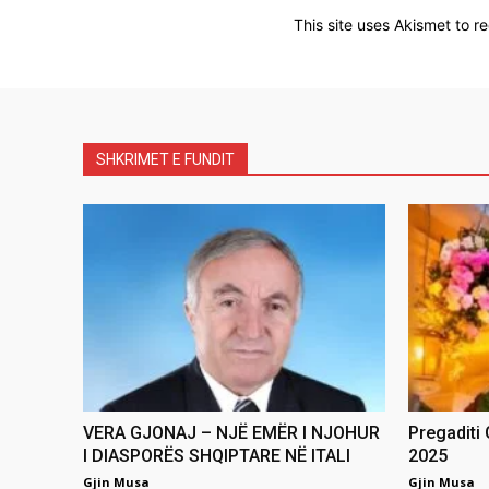
This site uses Akismet to 
SHKRIMET E FUNDIT
VERA GJONAJ – NJË EMËR I NJOHUR
Pregaditi
I DIASPORËS SHQIPTARE NË ITALI
2025
Gjin Musa
Gjin Musa