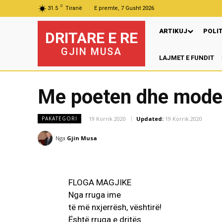
C
31.5
Tiranë
E premte, 7 Gusht 2026
ARTIKUJ
POLI
DRITARE E RE
GJIN MUSA
LAJMET E FUNDIT
Me poeten dhe mode
19 Korrik 2020
Updated:
19 Korrik 2020
PAKATEGORI
Nga
Gjin Musa
FLOGA MAGJIKE
Nga rruga ime
të më nxjerrësh, vështirë!
Është rruga e dritës