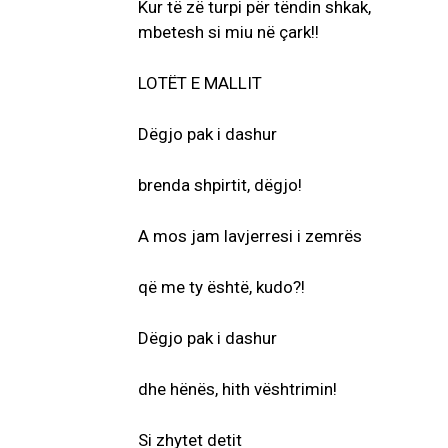
Kur të zë turpi për tëndin shkak,
mbetesh si miu në çark!!
LOTËT E MALLIT
Dëgjo pak i dashur
brenda shpirtit, dëgjo!
A mos jam lavjerresi i zemrës
që me ty është, kudo?!
Dëgjo pak i dashur
dhe hënës, hith vështrimin!
Si zhytet detit