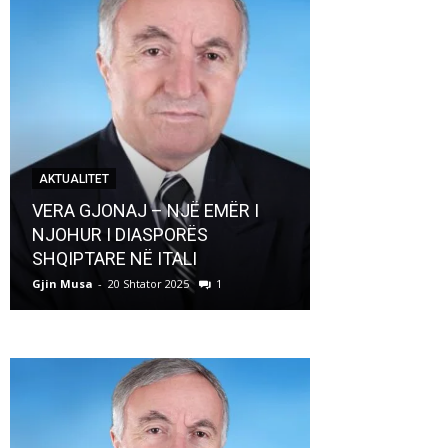
AKTUALITET
AKTUALITET
VERA GJONAJ – NJË EMËR I
NJOHUR I DIASPORËS
Pregaditi Gji
SHQIPTARE NË ITALI
Shtator 2025
Gjin Musa
-
20 Shtator 2025
1
Gjin Musa
-
8 Shtat