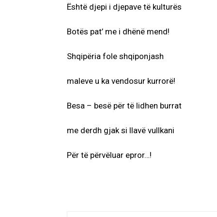
Është djepi i djepave të kulturës
Botës pat’ me i dhënë mend!
Shqipëria fole shqiponjash
maleve u ka vendosur kurrorë!
Besa – besë për të lidhen burrat
me derdh gjak si llavë vullkani
Për të përvëluar epror…!