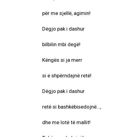
për me sjellë, agimin!
Dëgjo pak i dashur
bilbilin mbi degë!
Këngës si ja merr
si e shpërndajnë retë!
Dëgjo pak i dashur
retë si bashkëbisedojnë…,
dhe me lotë të mallit!