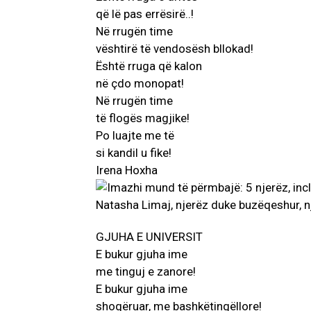
që lë pas errësirë..!
Në rrugën time
vështirë të vendosësh bllokad!
Është rruga që kalon
në çdo monopat!
Në rrugën time
të flogës magjike!
Po luajte me të
si kandil u fike!
Irena Hoxha
GJUHA E UNIVERSIT
E bukur gjuha ime
me tinguj e zanore!
E bukur gjuha ime
shoqëruar, me bashkëtingëllore!