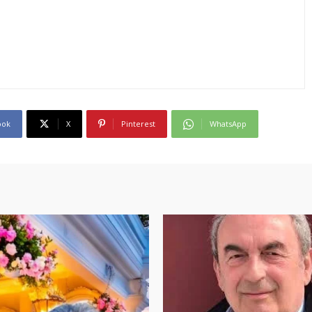
ook
X
Pinterest
WhatsApp