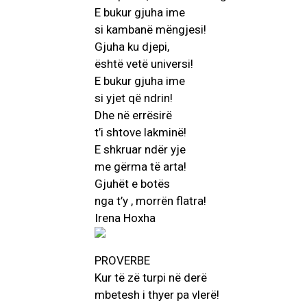
E bukur gjuha ime
si kambanë mëngjesi!
Gjuha ku djepi,
është vetë universi!
E bukur gjuha ime
si yjet që ndrin!
Dhe në errësirë
t’i shtove lakminë!
E shkruar ndër yje
me gërma të arta!
Gjuhët e botës
nga t’y , morrën flatra!
Irena Hoxha
PROVERBE
Kur të zë turpi në derë
mbetesh i thyer pa vlerë!