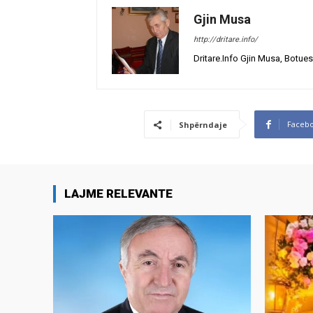
Gjin Musa
http://dritare.info/
Dritare.Info Gjin Musa, Botues
Faceb
Shpërndaje
LAJME RELEVANTE