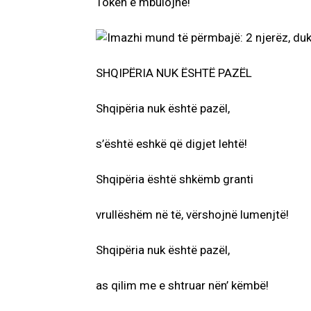
Tokën e mbulojnë!
SHQIPËRIA NUK ËSHTË PAZËL
Shqipëria nuk është pazël,
s’është eshkë që digjet lehtë!
Shqipëria është shkëmb granti
vrullëshëm në të, vërshojnë lumenjtë!
Shqipëria nuk është pazël,
as qilim me e shtruar nën’ këmbë!