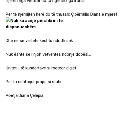
Njërën nga vetullat do ta ngresh nga ironia
Për të njëmijtën herë do të thuash: Ç’përrallis Diana e mjerë!
Dhe në se vërtete kështu ndodh sak
Nuk është se i njoh vetvehtes ndonjë dobësi…
Uniteti i të kundërtave si meteor digjet
Për tu rishfaqur prapë si stuhi.
Poetja:Diana Çelepia