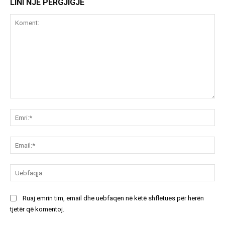
LINI NJË PËRGJIGJE
Koment:
Emr
Ema
Ue
Ruaj emrin tim, email dhe uebfaqen në këtë shfletues për herën
tjetër që komentoj.