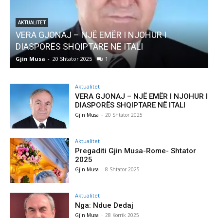
AKTUALITET
VERA GJONAJ – NJË EMËR I NJOHUR I
DIASPORËS SHQIPTARE NË ITALI
Gjin Musa
-
20 Shtator 2025
1
G
Aktualitet
VERA GJONAJ – NJË EMËR I NJOHUR I
DIASPORËS SHQIPTARE NË ITALI
Gjin Musa
-
20 Shtator 2025
Aktualitet
Pregaditi Gjin Musa-Rome- Shtator
2025
Gjin Musa
-
8 Shtator 2025
Aktualitet
Nga: Ndue Dedaj
Gjin Musa
-
28 Korrik 2025