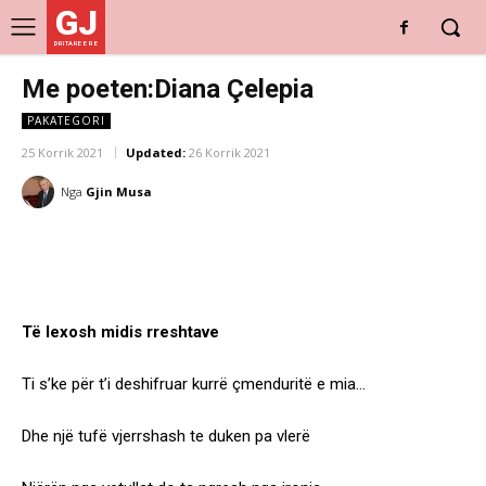
GJ
DRITARE E RE
Me poeten:Diana Çelepia
PAKATEGORI
25 Korrik 2021
Updated:
26 Korrik 2021
Nga
Gjin Musa
Të lexosh midis rreshtave
Ti s’ke për t’i deshifruar kurrë çmenduritë e mia…
Dhe një tufë vjerrshash te duken pa vlerë