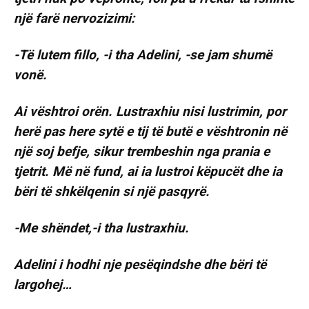
një farë nervozizimi:
-Të lutem fillo, -i tha Adelini, -se jam shumë
vonë.
Ai vështroi orën. Lustraxhiu nisi lustrimin, por
herë pas here sytë e tij të butë e vështronin në
një soj befje, sikur trembeshin nga prania e
tjetrit. Më në fund, ai ia lustroi këpucët dhe ia
bëri të shkëlqenin si një pasqyrë.
-Me shëndet,-i tha lustraxhiu.
Adelini i hodhi nje pesëqindshe dhe bëri të
largohej…