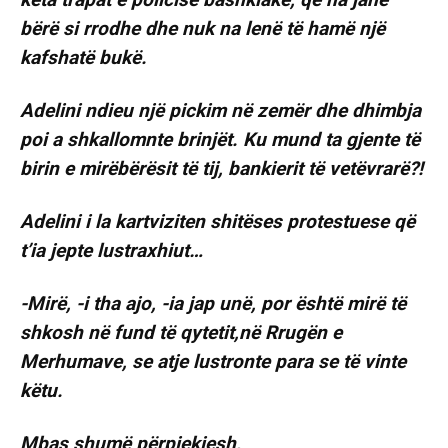
bërë si rrodhe dhe nuk na lenë të hamë një
kafshatë bukë.
Adelini ndieu një pickim në zemër dhe dhimbja
poi a shkallomnte brinjët. Ku mund ta gjente të
birin e mirëbërësit të tij, bankierit të vetëvrarë?!
Adelini i la kartviziten shitëses protestuese që
t’ia jepte lustraxhiut…
-Mirë, -i tha ajo, -ia jap unë, por është mirë të
shkosh në fund të qytetit,në Rrugën e
Merhumave, se atje lustronte para se të vinte
këtu.
Mbas shumë përpjekjesh,