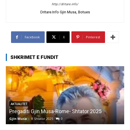
http://dritare.info/
Dritare.Info Gjin Musa, Botues
Facebook
X
Pinterest
SHKRIMET E FUNDIT
AKTUALITET
Pregaditi Gjin Musa-Rome- Shtator 2025
Gjin Musa
-
8 Shtator 2025
0
G