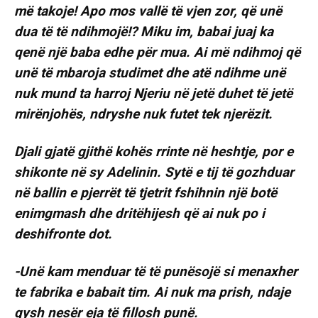
më takoje! Apo mos vallë të vjen zor, që unë
dua të të ndihmojë!? Miku im, babai juaj ka
qenë një baba edhe për mua. Ai më ndihmoj që
unë të mbaroja studimet dhe atë ndihme unë
nuk mund ta harroj Njeriu në jetë duhet të jetë
mirënjohës, ndryshe nuk futet tek njerëzit.
Djali gjatë gjithë kohës rrinte në heshtje, por e
shikonte në sy Adelinin. Sytë e tij të gozhduar
në ballin e pjerrët të tjetrit fshihnin një botë
enimgmash dhe dritëhijesh që ai nuk po i
deshifronte dot.
-Unë kam menduar të të punësojë si menaxher
te fabrika e babait tim. Ai nuk ma prish, ndaje
qysh nesër eja të fillosh punë.