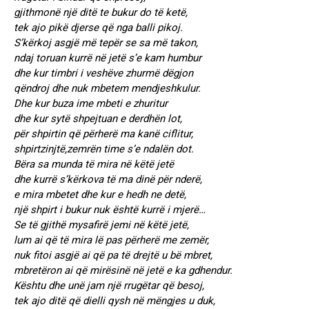
gjithmonë një ditë te bukur do të ketë,
tek ajo pikë djerse që nga balli pikoj.
S’kërkoj asgjë më tepër se sa më takon,
ndaj toruan kurrë në jetë s’e kam humbur
dhe kur timbri i veshëve zhurmë dëgjon
qëndroj dhe nuk mbetem mendjeshkulur.
Dhe kur buza ime mbeti e zhuritur
dhe kur sytë shpejtuan e derdhën lot,
për shpirtin që përherë ma kanë ciflitur,
shpirtzinjtë,zemrën time s’e ndalën dot.
Bëra sa munda të mira në këtë jetë
dhe kurrë s’kërkova të ma dinë për nderë,
e mira mbetet dhe kur e hedh ne detë,
një shpirt i bukur nuk është kurrë i mjerë…
Se të gjithë mysafirë jemi në këtë jetë,
lum ai që të mira lë pas përherë me zemër,
nuk fitoi asgjë ai që pa të drejtë u bë mbret,
mbretëron ai që mirësinë në jetë e ka gdhendur.
Kështu dhe unë jam një rrugëtar që besoj,
tek ajo ditë që dielli qysh në mëngjes u duk,