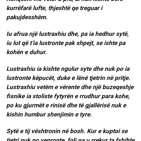
kurrëfarë lufte, thjeshtë qe treguar i
pakujdesshëm.
Iu afrua një lustraxhiu dhe, pa ia hedhur sytë,
iu lut që t’ia lustronte pak shpejt, se ishte pa
kohën e duhur.
Lustraxhiu ia kishte ngulur syte dhe nuk po ia
lustronte këpucët, duke e lënë tjetrin në pritje.
Lustraxhiu vetëm e vërente dhe një buzeqeshje
fisnike ia stoliste fytyrën e rrudhur para kohe,
po ku gjurmët e rinisë dhe të gjallërisë nuk e
kishin humbur shenjimin e tyre.
Sytë e tij vështronin në bosh. Kur e kuptoi se
tjetri nuk po vepronte, foli pa u rrekur ta fshihte