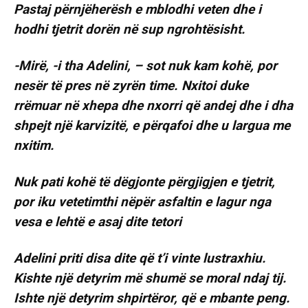
Pastaj përnjëherësh e mblodhi veten dhe i
hodhi tjetrit dorën në sup ngrohtësisht.
-Mirë, -i tha Adelini, – sot nuk kam kohë, por
nesër të pres në zyrën time. Nxitoi duke
rrëmuar në xhepa dhe nxorri që andej dhe i dha
shpejt një karvizitë, e përqafoi dhe u largua me
nxitim.
Nuk pati kohë të dëgjonte përgjigjen e tjetrit,
por iku vetetimthi nëpër asfaltin e lagur nga
vesa e lehtë e asaj dite tetori
Adelini priti disa dite që t’i vinte lustraxhiu.
Kishte një detyrim më shumë se moral ndaj tij.
Ishte një detyrim shpirtëror, që e mbante peng.