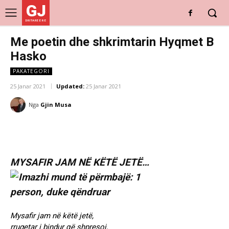
GJ
DRITARE E RE
Me poetin dhe shkrimtarin Hyqmet B
Hasko
PAKATEGORI
25 Janar 2021
Updated:
25 Janar 2021
Nga
Gjin Musa
MYSAFIR JAM NË KËTË JETË…
Mysafir jam në këtë jetë,
rrugetar i bindur që shpresoj,