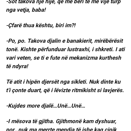
-Sot takova një hije, që më bëri të më vijë turp
nga vetja, baba!
-Çfarë thua kështu, biri im?!
-Po, po. Takova djalin e banakierit, mirëbërësit
tonë. Kishte përfunduar lustraxhi, i shkreti. I ati
vari veten, se ti e fute në mekanizma kurthesh
të ndyra!
Të atit i hipën djersët nga sikleti. Nuk dinte ku
t’i çonte duart, që i lëvizte ritmikisht si lavjerës.
-Kujdes more djalë…Unë…Unë…
-I mësova të gjitha. Gjithmonë kam dyshuar,
por…nuk ma merrte mendja të ishe kaq cinik