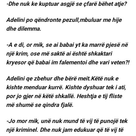
-Dhe nuk ke kuptuar asgjë se çfarë bëhet atje?
Adelini po qëndronte pezull,mbuluar me hije
dhe dilemma.
-A e di, or mik, se ai babai yt ka marrë pjesë në
një krim, ose më saktë ai është shkaktari
kryesor që babai im falementoi dhe vari veten?!
Adelini qe zbehur dhe bërë meit.Këtë nuk e
kishte menduar kurrë. Kishte dyshuar tek i ati,
por jo gjer në këtë shkallë. Heshtja e tij fliste
më shumë se qindra fjalë.
-Jo mor mik, unë nuk mund të vij të punojë tek
një kriminel. Dhe nuk jam edukuar që të vij të