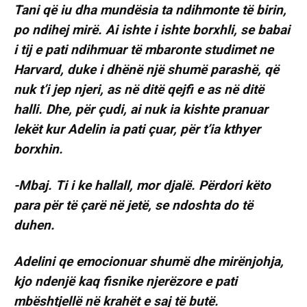
Tani që iu dha mundësia ta ndihmonte të birin,
po ndihej mirë. Ai ishte i ishte borxhli, se babai
i tij e pati ndihmuar të mbaronte studimet ne
Harvard, duke i dhënë një shumë parashë, që
nuk t’i jep njeri, as në ditë qejfi e as në ditë
halli. Dhe, për çudi, ai nuk ia kishte pranuar
lekët kur Adelin ia pati çuar, për t’ia kthyer
borxhin.
-Mbaj. Ti i ke hallall, mor djalë. Përdori këto
para për të çarë në jetë, se ndoshta do të
duhen.
Adelini qe emocionuar shumë dhe mirënjohja,
kjo ndenjë kaq fisnike njerëzore e pati
mbështjellë në krahët e saj të butë.