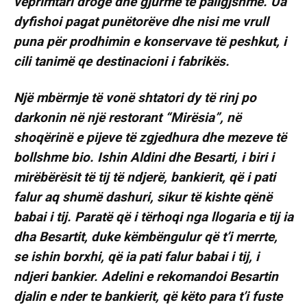
veprimtari droge dhe gjurmë të paligjshme. Ua
dyfishoi pagat punëtorëve dhe nisi me vrull
puna për prodhimin e konservave të peshkut, i
cili tanimë qe destinacioni i fabrikës.
Një mbërmje të vonë shtatori dy të rinj po
darkonin në një restorant “Mirësia”, në
shoqërinë e pijeve të zgjedhura dhe mezeve të
bollshme bio. Ishin Aldini dhe Besarti, i biri i
mirëbërësit të tij të ndjerë, bankierit, që i pati
falur aq shumë dashuri, sikur të kishte qënë
babai i tij. Paratë që i tërhoqi nga llogaria e tij ia
dha Besartit, duke këmbëngulur që t’i merrte,
se ishin borxhi, që ia pati falur babai i tij, i
ndjeri bankier. Adelini e rekomandoi Besartin
djalin e nder te bankierit, që këto para t’i fuste