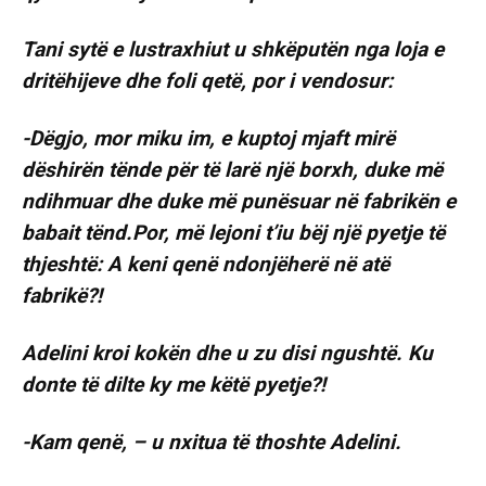
Tani sytë e lustraxhiut u shkëputën nga loja e
dritëhijeve dhe foli qetë, por i vendosur:
-Dëgjo, mor miku im, e kuptoj mjaft mirë
dëshirën tënde për të larë një borxh, duke më
ndihmuar dhe duke më punësuar në fabrikën e
babait tënd.Por, më lejoni t’iu bëj një pyetje të
thjeshtë: A keni qenë ndonjëherë në atë
fabrikë?!
Adelini kroi kokën dhe u zu disi ngushtë. Ku
donte të dilte ky me këtë pyetje?!
-Kam qenë, – u nxitua të thoshte Adelini.