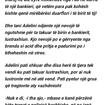
të një bankieri, që vetëm para pak kohësh
kishte qenë mirëbërësi duarflori i të birit të tij!
Dhe tani Adelini ndjente një nevojë të
ngutshme për ta takuar të birin e bankierit,
lustraxhiun. Kjo nevojë po e gërryente nga
brenda si acid dhe pritja e padurimi po i
ktheheshin në stres.
Adelini pati shkuar dhe disa herë të tjera tek
vendi ku pati takuar lustraxhiun, por ai nuk
lustronte më në atë vend. Pati pyetur një grua
që tregtonte aty vazhdmisht
-Nuk e di, -i tha ajo,- mbase e kanë përzënë
këta trapat e policisë bashkiake, që na janë