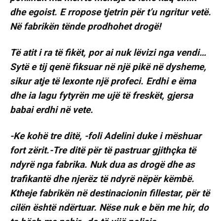
dhe egoist. E rropose tjetrin për t’u ngritur vetë.
Në fabrikën tënde prodhohet drogë!
Të atit i ra të fikët, por ai nuk lëvizi nga vendi…
Sytë e tij qenë fiksuar në një pikë në dysheme,
sikur atje të lexonte një profeci. Erdhi e ëma
dhe ia lagu fytyrën me ujë të freskët, gjersa
babai erdhi në vete.
-Ke kohë tre ditë, -foli Adelini duke i mëshuar
fort zërit.-Tre ditë për të pastruar gjithçka të
ndyrë nga fabrika. Nuk dua as drogë dhe as
trafikantë dhe njerëz të ndyrë nëpër këmbë.
Ktheje fabrikën në destinacionin fillestar, për të
cilën është ndërtuar. Nëse nuk e bën me hir, do