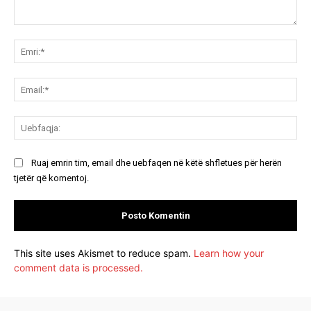
Koment:
Emr
Ema
Ue
Ruaj emrin tim, email dhe uebfaqen në këtë shfletues për herën
tjetër që komentoj.
This site uses Akismet to reduce spam.
Learn how your
comment data is processed.