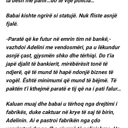
ta bësh me pahir…do të vijë policia…
Babai kishte ngrirë si statujë. Nuk fliste asnjë
fjalë.
-Paratë që ke futur në emrin tim në bankë,-
vazhdoi Adelini me vendosmëri, pa u lëkundur
asnjë çast, gjysmën shko dhe tërhiqi. Do t’ia
japë djalit të bankierit, mirëbërësit tonë të
ndjerë, që të mund të hapë ndonjë biznes të
vogël. Është minimumi që mund të bëjmë. Të
paktën t’i kthejmë paratë e tij që na i pati falur…
Kaluan muaj dhe babai u tërhoq nga drejtimi i
fabrikës, duke caktuar në krye të saj të birin,
Adelinin. Ai e pastroi fabrikën nga çdo