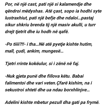
Por, në një cast, pati një si kalamendje dhe
qëndroi mëdyshas. Atë çast, sopo ia hodhi syte
lustraxhiut, pati një befje dhe ndaloi…pastaj
sikur shkriu brenda tij një masiv akulli, u turr
drejt tjetrit dhe iu hodh në qafë.
-Po tiiii?!!- i tha…Në atë pyetje kishte hutim,
mall, çudi, ankim, mungesë…
Tjetri rrinte kokëulur, si i zënë në faj.
-Nuk gjeta punë dhe fillova këtu. Babai
falimentoi dhe vari veten.Çfarë kishim, na i
sekustroi shteti dhe ua ndau borxhlinjve…
Adelini kishte mbetur pezull dha gati pa frymë.