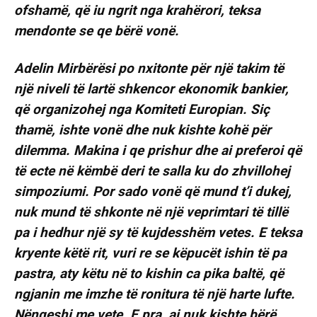
ofshamë, që iu ngrit nga krahërori, teksa
mendonte se qe bërë vonë.
Adelin Mirbërësi po nxitonte për një takim të
një niveli të lartë shkencor ekonomik bankier,
që organizohej nga Komiteti Europian. Siç
thamë, ishte vonë dhe nuk kishte kohë për
dilemma. Makina i qe prishur dhe ai preferoi që
të ecte në këmbë deri te salla ku do zhvillohej
simpoziumi. Por sado vonë që mund t’i dukej,
nuk mund të shkonte në një veprimtari të tillë
pa i hedhur një sy të kujdesshëm vetes. E teksa
kryente këtë rit, vuri re se këpucët ishin të pa
pastra, aty këtu në to kishin ca pika baltë, që
ngjanin me imzhe të ronitura të një harte lufte.
Nënqeshi me vete. E pra, ai nuk kishte bërë