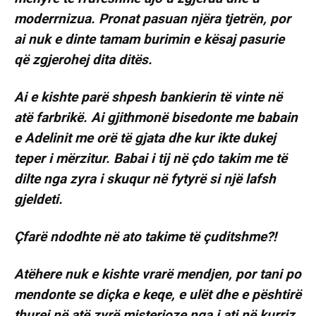
moderrnizua. Pronat pasuan njëra tjetrën, por
ai nuk e dinte tamam burimin e kësaj pasurie
që zgjerohej dita ditës.
Ai e kishte parë shpesh bankierin të vinte në
atë farbrikë. Ai gjithmonë bisedonte me babain
e Adelinit me orë të gjata dhe kur ikte dukej
teper i mërzitur. Babai i tij në çdo takim me të
dilte nga zyra i skuqur në fytyrë si një lafsh
gjeldeti.
Çfarë ndodhte në ato takime të çuditshme?!
Atëhere nuk e kishte vrarë mendjen, por tani po
mendonte se diçka e keqe, e ulët dhe e pështirë
thurej në atë zyrë misterioze nga i ati në kurriz