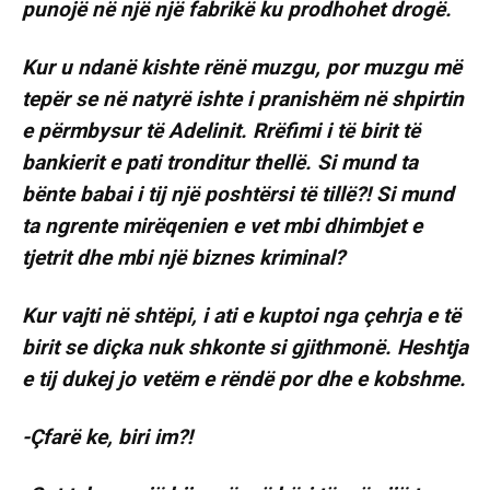
punojë në një një fabrikë ku prodhohet drogë.
Kur u ndanë kishte rënë muzgu, por muzgu më
tepër se në natyrë ishte i pranishëm në shpirtin
e përmbysur të Adelinit. Rrëfimi i të birit të
bankierit e pati tronditur thellë. Si mund ta
bënte babai i tij një poshtërsi të tillë?! Si mund
ta ngrente mirëqenien e vet mbi dhimbjet e
tjetrit dhe mbi një biznes kriminal?
Kur vajti në shtëpi, i ati e kuptoi nga çehrja e të
birit se diçka nuk shkonte si gjithmonë. Heshtja
e tij dukej jo vetëm e rëndë por dhe e kobshme.
-Çfarë ke, biri im?!