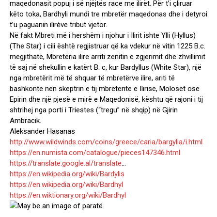
maqedonasit popuj i së njëjtës race me ilirët. Për t’i çliruar
këto toka, Bardhyli mundi tre mbretër maqedonas dhe i detyroi
t’u paguanin ilirėve tribut vjetor.
Në fakt Mbreti më i hershëm i njohur i Ilirit ishte Ylli (Hyllus)
(The Star) i cili është regjistruar që ka vdekur në vitin 1225 B.c.
megjithatë, Mbretëria ilire arriti zenitin e zgjerimit dhe zhvillimit
të saj në shekullin e katërt B. c, kur Bardyllus (White Star), një
nga mbretërit më të shquar të mbretërve ilire, ariti të
bashkonte nën skeptrin e tij mbretëritë e Ilirisë, Molosët ose
Epirin dhe një pjesë e mirë e Maqedonisë, kështu që rajoni i tij
shtrihej nga porti i Triestes (“tregu” në shqip) në Gjirin
Ambracik.
Aleksander Hasanas
http://www.wildwinds.com/coins/greece/caria/bargylia/i.html
https://en.numista.com/catalogue/pieces147346.html
https://translate.google.al/translate
…
https://en.wikipedia.org/wiki/Bardylis
https://en.wikipedia.org/wiki/Bardhyl
https://en.wiktionary.org/wiki/Bardhyl