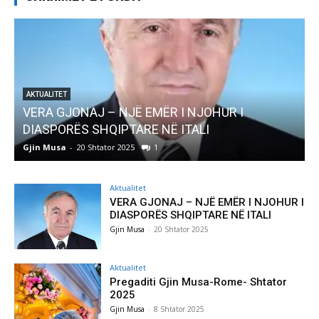
AKTUALITET
VERA GJONAJ – NJË EMËR I NJOHUR I
DIASPORËS SHQIPTARE NË ITALI
Gjin Musa
-
20 Shtator 2025
1
G
Aktualitet
VERA GJONAJ – NJË EMËR I NJOHUR I
DIASPORËS SHQIPTARE NË ITALI
Gjin Musa
-
20 Shtator 2025
Aktualitet
Pregaditi Gjin Musa-Rome- Shtator
2025
Gjin Musa
-
8 Shtator 2025