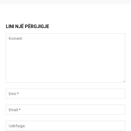
LINI NJË PËRGJIGJE
Koment:
Emr
Ema
Ue