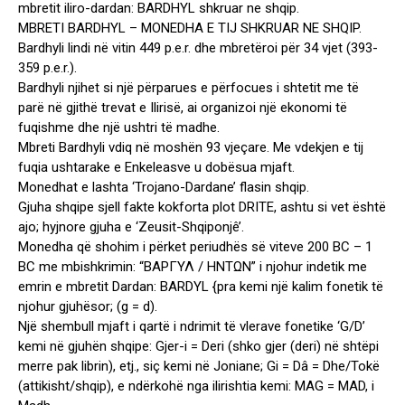
mbretit iliro-dardan: BARDHYL shkruar ne shqip.
MBRETI BARDHYL – MONEDHA E TIJ SHKRUAR NE SHQIP.
Bardhyli lindi në vitin 449 p.e.r. dhe mbretëroi për 34 vjet (393-
359 p.e.r.).
Bardhyli njihet si një përparues e përfocues i shtetit me të
parë në gjithë trevat e Ilirisë, ai organizoi një ekonomi të
fuqishme dhe një ushtri të madhe.
Mbreti Bardhyli vdiq në moshën 93 vjeçare. Me vdekjen e tij
fuqia ushtarake e Enkeleasve u dobësua mjaft.
Monedhat e lashta ‘Trojano-Dardane’ flasin shqip.
Gjuha shqipe sjell fakte kokforta plot DRITE, ashtu si vet është
ajo; hyjnore gjuha e ‘Zeusit-Shqiponjê’.
Monedha që shohim i përket periudhës së viteve 200 BC – 1
BC me mbishkrimin: “ΒΑΡΓΥΛ / HNTΩΝ” i njohur indetik me
emrin e mbretit Dardan: BARDYL {pra kemi një kalim fonetik të
njohur gjuhësor; (g = d).
Një shembull mjaft i qartë i ndrimit të vlerave fonetike ‘G/D’
kemi në gjuhën shqipe: Gjer-i = Deri (shko gjer (deri) në shtëpi
merre pak librin), etj., siç kemi në Joniane; Gi = Dâ = Dhe/Tokë
(attikisht/shqip), e ndërkohë nga ilirishtia kemi: MAG = MAD, i