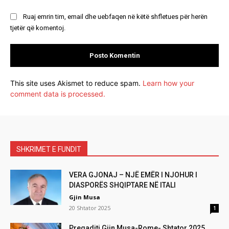
Ruaj emrin tim, email dhe uebfaqen në këtë shfletues për herën
tjetër që komentoj.
This site uses Akismet to reduce spam.
Learn how your
comment data is processed.
SHKRIMET E FUNDIT
VERA GJONAJ – NJË EMËR I NJOHUR I
DIASPORËS SHQIPTARE NË ITALI
Gjin Musa
20 Shtator 2025
1
Pregaditi Gjin Musa-Rome- Shtator 2025