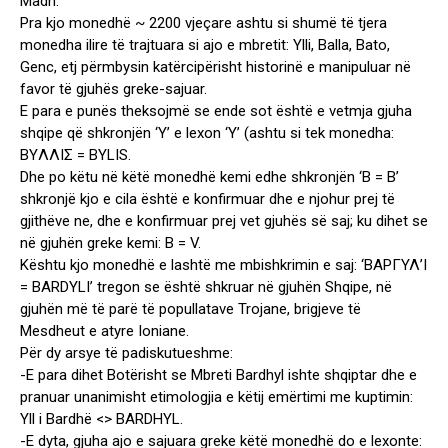
Madh.
Pra kjo monedhë ~ 2200 vjeçare ashtu si shumë të tjera
monedha ilire të trajtuara si ajo e mbretit: Ylli, Balla, Bato,
Genc, etj përmbysin katërcipërisht historinë e manipuluar në
favor të gjuhës greke-sajuar.
E para e punës theksojmë se ende sot është e vetmja gjuha
shqipe që shkronjën ‘Y’ e lexon ‘Y’ (ashtu si tek monedha:
BYΛΛIΣ = BYLIS.
Dhe po këtu në këtë monedhë kemi edhe shkronjën ‘B = B’
shkronjë kjo e cila është e konfirmuar dhe e njohur prej të
gjithëve ne, dhe e konfirmuar prej vet gjuhës së saj; ku dihet se
në gjuhën greke kemi: B = V.
Kështu kjo monedhë e lashtë me mbishkrimin e saj: ‘ΒΑΡΓΥΛ’I
= BARDYLI’ tregon se është shkruar në gjuhën Shqipe, në
gjuhën më të parë të popullatave Trojane, brigjeve të
Mesdheut e atyre Ioniane.
Për dy arsye të padiskutueshme:
-E para dihet Botërisht se Mbreti Bardhyl ishte shqiptar dhe e
pranuar unanimisht etimologjia e këtij emërtimi me kuptimin:
Yll i Bardhë <> BARDHYL.
-E dyta, gjuha ajo e sajuara greke këtë monedhë do e lexonte: