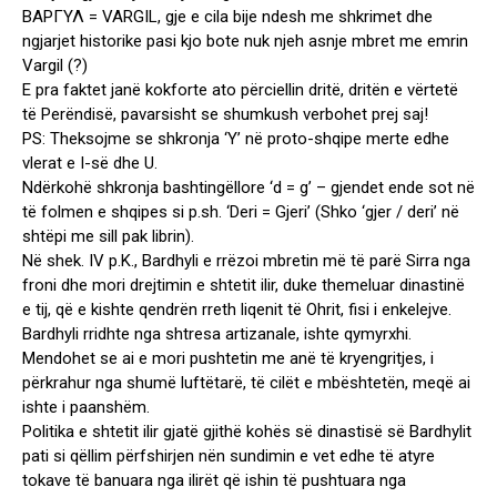
ΒΑΡΓΥΛ = VARGIL, gje e cila bije ndesh me shkrimet dhe
ngjarjet historike pasi kjo bote nuk njeh asnje mbret me emrin
Vargil (?)
E pra faktet janë kokforte ato përciellin dritë, dritën e vërtetë
të Perëndisë, pavarsisht se shumkush verbohet prej saj!
PS: Theksojme se shkronja ‘Y’ në proto-shqipe merte edhe
vlerat e I-së dhe U.
Ndërkohë shkronja bashtingëllore ‘d = g’ – gjendet ende sot në
të folmen e shqipes si p.sh. ‘Deri = Gjeri’ (Shko ‘gjer / deri’ në
shtëpi me sill pak librin).
Në shek. IV p.K., Bardhyli e rrëzoi mbretin më të parë Sirra nga
froni dhe mori drejtimin e shtetit ilir, duke themeluar dinastinë
e tij, që e kishte qendrën rreth liqenit të Ohrit, fisi i enkelejve.
Bardhyli rridhte nga shtresa artizanale, ishte qymyrxhi.
Mendohet se ai e mori pushtetin me anë të kryengritjes, i
përkrahur nga shumë luftëtarë, të cilët e mbështetën, meqë ai
ishte i paanshëm.
Politika e shtetit ilir gjatë gjithë kohës së dinastisë së Bardhylit
pati si qëllim përfshirjen nën sundimin e vet edhe të atyre
tokave të banuara nga ilirët që ishin të pushtuara nga