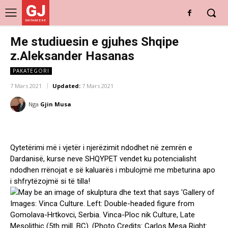
GJ
DRITARE E RE
Me studiuesin e gjuhes Shqipe
z.Aleksander Hasanas
PAKATEGORI
7 Mars 2021
Updated:
7 Mars 2021
Nga
Gjin Musa
Qytetërimi më i vjetër i njerëzimit ndodhet në zemrën e
Dardanisë, kurse neve SHQYPET vendet ku potencialisht
ndodhen rrënojat e së kaluarës i mbulojmë me mbeturina apo
i shfrytëzojmë si të tilla!