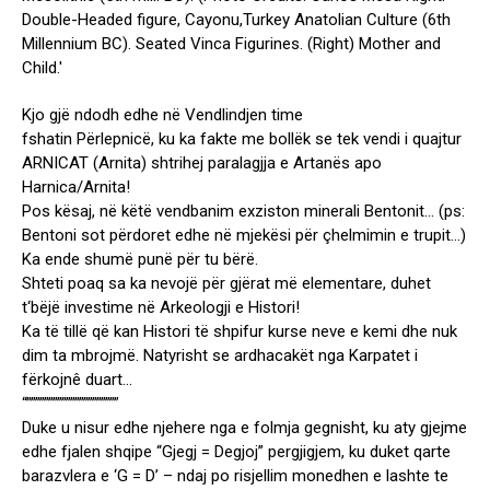
Kjo gjë ndodh edhe në Vendlindjen time
fshatin Përlepnicë, ku ka fakte me bollëk se tek vendi i quajtur
ARNICAT (Arnita) shtrihej paralagjja e Artanës apo
Harnica/Arnita!
Pos kësaj, në këtë vendbanim exziston minerali Bentonit… (ps:
Bentoni sot përdoret edhe në mjekësi për çhelmimin e trupit…)
Ka ende shumë punë për tu bërë.
Shteti poaq sa ka nevojë për gjërat më elementare, duhet
t‘bëjë investime në Arkeologji e Histori!
Ka të tillë që kan Histori të shpifur kurse neve e kemi dhe nuk
dim ta mbrojmë. Natyrisht se ardhacakët nga Karpatet i
fërkojnê duart…
“”””””””””””””””””””””
Duke u nisur edhe njehere nga e folmja gegnisht, ku aty gjejme
edhe fjalen shqipe “Gjegj = Degjoj” pergjigjem, ku duket qarte
barazvlera e ‘G = D’ – ndaj po risjellim monedhen e lashte te