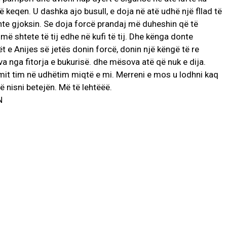
ë keqen. U dashka ajo busull, e doja në atë udhë një fllad të
te gjoksin. Se doja forcë prandaj më duheshin që të
më shtete të tij edhe në kufi të tij. Dhe kënga donte
kët e Anijes së jetës donin forcë, donin një këngë të re
 nga fitorja e bukurisë. dhe mësova atë që nuk e dija.
imit tim në udhëtim miqtë e mi. Merreni e mos u lodhni kaq
të nisni betejën. Më të lehtëëë.
N