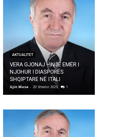
AKTUALITET
AKTUALITET
VERA GJONAJ – NJË EMËR I
NJOHUR I DIASPORËS
Pregaditi Gji
SHQIPTARE NË ITALI
Shtator 2025
Gjin Musa
-
20 Shtator 2025
1
Gjin Musa
-
8 Shtat