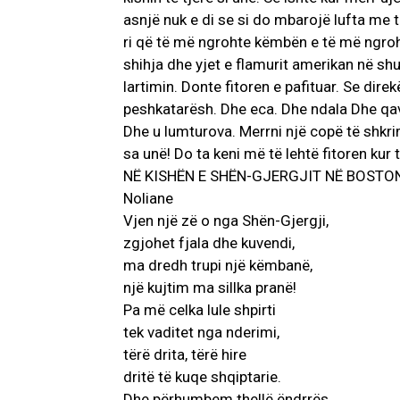
asnjë nuk e di se si do mbarojë lufta me t
ri që të më ngrohte këmbën e të më ngroh
shihja dhe yjet e flamurit amerikan në shu
lartimin. Donte fitoren e pafituar. Se dire
peshkatarësh. Dhe eca. Dhe ndala Dhe qava
Dhe u lumturova. Merrni një copë të shkr
sa unë! Do ta keni më të lehtë fitoren kur 
NË KISHËN E SHËN-GJERGJIT NË BOSTO
Noliane
Vjen një zë o nga Shën-Gjergji,
zgjohet fjala dhe kuvendi,
ma dredh trupi një këmbanë,
një kujtim ma sillka pranë!
Pa më celka lule shpirti
tek vaditet nga nderimi,
tërë drita, tërë hire
dritë të kuqe shqiptarie.
Dhe përhumbem thellë ëndrrës,