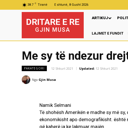
C
38.7
Tiranë
E shtunë, 8 Gusht 2026
ARTIKUJ
POLI
DRITARE E RE
GJIN MUSA
LAJMET E FUNDIT
Pre
Me sy të ndezur drejt
12 Shkurt 2021
Updated:
12 Shkurt 2021
PAKATEGORI
Nga
Gjin Musa
Namik Selmani
Të shohësh Amerikën e madhe sy më sy, qo
ekonomikisht apo demografikisht. është nj
që kaherë ia ke lakmuar majën.