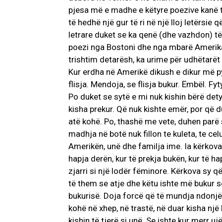
pjesa më e madhe e këtyre poezive kanë 
të hedhë një gur të ri në një lloj letërsie
letrare duket se ka qenë (dhe vazhdon) të
poezi nga Bostoni dhe nga mbarë Amerika. N
trishtim detarësh, ka urime për udhëtarët
Kur erdha në Amerikë dikush e dikur më pye
flisja. Mendoja, se flisja bukur. Ëmbël. Fyt
Po duket se sytë e mi nuk kishin bërë detyr
kisha prekur. Që nuk kishte emër, por që d
atë kohë. Po, thashë me vete, duhen parë 
madhja në botë nuk fillon te kuleta, te cel
Amerikën, unë dhe familja ime. Ia kërkova 
hapja derën, kur të prekja bukën, kur të h
zjarri si një lodër fëminore. Kërkova sy q
të them se atje dhe këtu ishte më bukur se
bukurisë. Doja forcë që të mundja ndonjë 
kohë në xhep, në trastë, në duar kisha një
kishin të tjerë si unë. Se ishte kur merr u