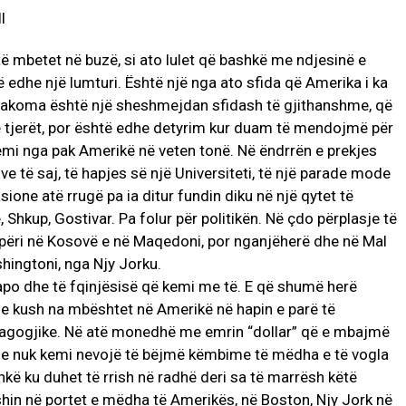
të mbetet në buzë, si ato lulet që bashkë me ndjesinë e
ë edhe një lumturi. Është një nga ato sfida që Amerika i ka
ë akoma është një sheshmejdan sfidash të gjithanshme, që
të tjerët, por është edhe detyrim kur duam të mendojmë për
mi nga pak Amerikë në veten tonë. Në ëndrrën e prekjes
ve të saj, të hapjes së një Universiteti, të një parade mode
asione atë rrugë pa ia ditur fundin diku në një qytet të
Shkup, Gostivar. Pa folur për politikën. Në çdo përplasje të
qipëri në Kosovë e në Maqedoni, por nganjëherë dhe në Mal
hingtoni, nga Njy Jorku.
 apo dhe të fqinjësisë që kemi me të. E që shumë herë
se kush na mbështet në Amerikë në hapin e parë të
edagogjike. Në atë monedhë me emrin “dollar” që e mbajmë
 se nuk kemi nevojë të bëjmë këmbime të mëdha e të vogla
kë ku duhet të rrish në radhë deri sa të marrësh këtë
shin në portet e mëdha të Amerikës, në Boston, Njy Jork në