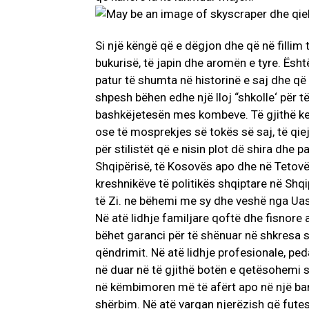
Si një këngë që e dëgjon dhe që në fillim 
bukurisë, të japin dhe aromën e tyre. Ësht
patur të shumta në historinë e saj dhe q
shpesh bëhen edhe një lloj “shkolle‘ për 
bashkëjetesën mes kombeve. Të gjithë ke
ose të mosprekjes së tokës së saj, të qiej
për stilistët që e nisin plot dë shira dhe p
Shqipërisë, të Kosovës apo dhe në Tetovë, 
kreshnikëve të politikës shqiptare në Sh
të Zi. ne bëhemi me sy dhe veshë nga Uas
Në atë lidhje familjare qoftë dhe fisnore
bëhet garanci për të shënuar në shkresa 
qëndrimit. Në atë lidhje profesionale, p
në duar në të gjithë botën e qetësohemi
në këmbimoren më të afërt apo në një ban
shërbim. Në atë vargan njerëzish që fute