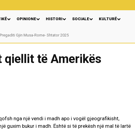
TIKË
OPINIONE
HISTORI
SOCIALE
KULTURË
gaditi Gjin Musa-Rome- Shtator 2025
Nga: Ndue Dedaj
 qiellit të Amerikës
fsh nga një vendi i madh apo i vogël gjeografikisht,
ë guxim bukur i madh. Është si të prekësh një mal të lartë