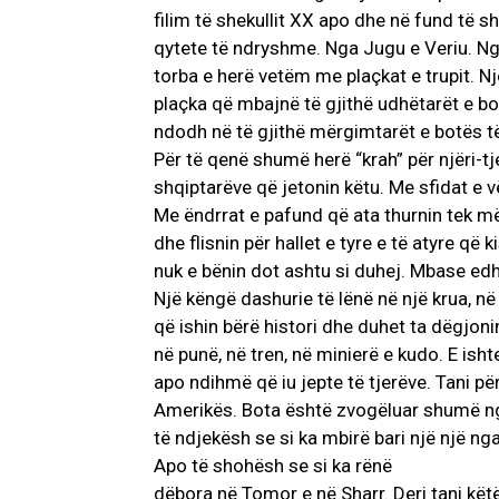
filim të shekullit XX apo dhe në fund të s
qytete të ndryshme. Nga Jugu e Veriu. N
torba e herë vetëm me plaçkat e trupit. 
plaçka që mbajnë të gjithë udhëtarët e bot
ndodh në të gjithë mërgimtarët e botës të
Për të qenë shumë herë “krah” për njëri-t
shqiptarëve që jetonin këtu. Me sfidat e vë
Me ëndrrat e pafund që ata thurnin tek m
dhe flisnin për hallet e tyre e të atyre që
nuk e bënin dot ashtu si duhej. Mbase edh
Një këngë dashurie të lënë në një krua, në 
që ishin bërë histori dhe duhet ta dëgjonin
në punë, në tren, në minierë e kudo. E ish
apo ndihmë që iu jepte të tjerëve. Tani pë
Amerikës. Bota është zvogëluar shumë ng
të ndjekësh se si ka mbirë bari një një nga
Apo të shohësh se si ka rënë
dëbora në Tomor e në Sharr. Deri tani kët