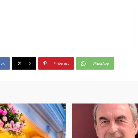
ook
X
Pinterest
WhatsApp