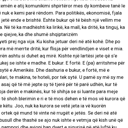
temën e atij komunikimi shpirtëror mes dy kombeve tanë le
 që nuk e kemi parë rëndom. Para politikës, ekonomisë, fjala
 jetë ende e brishtë. Ështe bukur që të bësh një vellim me
ë të ka madhështi ka lirikë, ka mall, ka dritë, ka tinguj, ka
 e qiejve, ka dhe shumë shqiptarizëm
ti prej nga vija. Ku kisha jetuar deri në atë kohë. Dhe po
yra më merrte dritë, kur flisja për vendlindjen e viset e mia.
ën ashtu si duhet aq mirë. Kishte një lartësi jete që s’e
ukej se ishte e madhe. E bukur. E fortë. E (pa) arritshme për
sytë e Amerikës. Dhe dashuria e bukur, e fortë, më e
ulari, te makina, te hoteli, por tek sytë. U pamë sy më sy me
asaj që të më jepte sy të tjerë për të parë udhën, kur të
apja derën e makinës, kur të shihja se si luante para meje
ë të shoh blerimin e ri e të mos dehen e të mos vë kurora që
 këtu. Joo, nuk ka kurora se vetë jeta ia vë kuorën
ortek që mund të vinte në rrugët e jetës. Se deri në atë
 busull dhe thashë se ajo nuk ishte e vetmja që kish unë që
jë pampori dhe avioni hap dyert e sigurisë në atë luftë ku