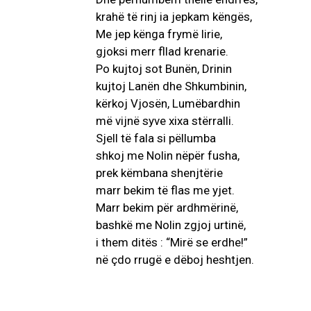
krahë të rinj ia jepkam këngës,
Me jep kënga frymë lirie,
gjoksi merr fllad krenarie.
Po kujtoj sot Bunën, Drinin
kujtoj Lanën dhe Shkumbinin,
kërkoj Vjosën, Lumëbardhin
më vijnë syve xixa stërralli.
Sjell të fala si pëllumba
shkoj me Nolin nëpër fusha,
prek këmbana shenjtërie
marr bekim të flas me yjet.
Marr bekim për ardhmërinë,
bashkë me Nolin zgjoj urtinë,
i them ditës : “Mirë se erdhe!”
në çdo rrugë e dëboj heshtjen.