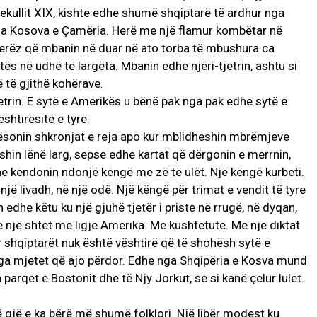
hekullit XIX, kishte edhe shumë shqiptarë të ardhur nga
ga Kosova e Çamëria. Herë me një flamur kombëtar në
Njerëz që mbanin në duar në ato torba të mbushura ca
ës në udhë të largëta. Mbanin edhe njëri-tjetrin, ashtu si
 të gjithë kohërave.
jetrin. E sytë e Amerikës u bënë pak nga pak edhe sytë e
shtirësitë e tyre.
ësonin shkronjat e reja apo kur mblidheshin mbrëmjeve
 kishin lënë larg, sepse edhe kartat që dërgonin e merrnin,
e këndonin ndonjë këngë me zë të ulët. Një këngë kurbeti.
një livadh, në një odë. Një këngë për trimat e vendit të tyre
 edhe këtu ku një gjuhë tjetër i priste në rrugë, në dyqan,
te një shtet me ligje Amerika. Me kushtetutë. Me një diktat
r shqiptarët nuk është vështirë që të shohësh sytë e
a mjetet që ajo përdor. Edhe nga Shqipëria e Kosva mund
 parqet e Bostonit dhe të Njy Jorkut, se si kanë çelur lulet.
ë gjë e ka bërë më shumë folklori. Një libër modest ku