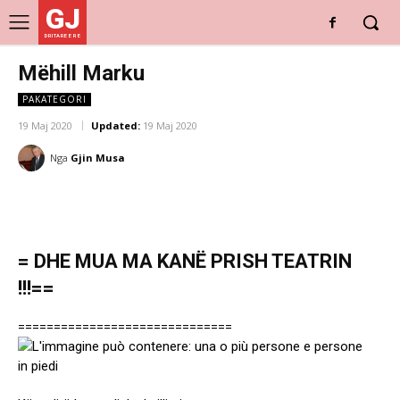
GJ
DRITARE E RE
Mëhill Marku
PAKATEGORI
19 Maj 2020
Updated:
19 Maj 2020
Nga
Gjin Musa
= DHE MUA MA KANË PRISH TEATRIN
!!!==
==============================