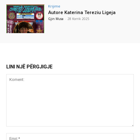
Krijime
Autore Katerina Tereziu Ligeja
Gjin Musa
-
28 Korrik 2025
LINI NJË PËRGJIGJE
Koment:
Emr