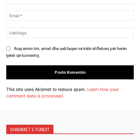
Ema
Ue
Ruaj emrin tim, email dhe uebfaqen në këtë shfletues për herën
tjetër që komentoj.
This site uses Akismet to reduce spam.
Learn how your
comment data is processed.
SHKRIMET E FUNDIT