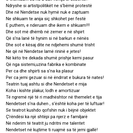
Ndryshe si artistpolitikët ne s’bëmë protestë
Dhe në Nendetse nuk hymë nuk e zaptuam
Ne shkuam te anija siç shkohet per festë
E puthem, e nderuam dhe ikem e shkuam!!!
Dhe sot më dhëmb në zemer e në shpirt
Që s’na lanë të hynim si në barkun e nënës
Dhe sot e kësaj dite ne ndjehemi shumë trisht
Ne që në Nendetse lamë rininë e jetes!
Në këto tre dekada shumë prishje kemi pasur
Që nga sistemi,uzina fabrika e kombinate
Per ca dhe shpirti sa s’na ka plasur
Per ca jemi gezuar si në ëndrrat e bukura të nates!
Teatrin tuaj ashtu si dhe Nendetset e mija
Koha i kishte plakur, lodh e amortizuar
Të ngremë një të ri madhështor në themelet e tija
Nendetset s’na duhen , s’është koha per të luftuar!
Se teatrot kushdo qofshin nuk i bëjnë objektet
Ç’rëndësi ka një shtëpi pa njerz e familjarë
Në nderim të teatrit ju ndritni me talentet
Nendetset në kujtime ti ruajmë sa të jemi gjallë!