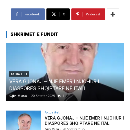
Facebook
X
Pinterest
SHKRIMET E FUNDIT
R I NJOHUR I
AKTUALITET
Ë ITALI
Pregaditi Gjin Musa-Rome- Sht
Gjin Musa
-
8 Shtator 2025
0
Aktualitet
VERA GJONAJ – NJË EMËR I NJOHUR I
DIASPORËS SHQIPTARE NË ITALI
Gjin Musa
-
20 Shtator 2025