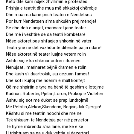
Këto ditë kam ndjek zhvillimin e protestes
Prishja e teatrit dhe mua më shkaktoj dhëmbje
Dhe mua ma kanë prish teatrin e Nendetses
Por kurr Nendetsen s’ma shkulën prej mëndje!
Se dhe deti e anijet, marinaret janë teater
Dhe më i vështirë se sa teatri kombëtarë
Nëse aktoret pas shfaqjes shkonin në vater
Teatri ynë në det vazhdonte ditënatë pa ja ndarë!
Nëse aktoret në teater luajnë vetem rolin
Ashtu siç e ka shkruar autori i drames
Nenujsat , marinaret bëjnë dramen e rolin
Dhe kush s’i duartrokiti, sju gezuan fames!
Dhe sot i kujtoj me nderim e mall korifejt
Që me shpirtin e tyre na bënë të qeshim e lotojmë
Kadriun, Robertin, Pjetrin,Loron, Prokop e Violeten
Ashtu siç sot më duket se prap lundrojmë
Me Petritin,Alekon,Skenderin, Beqirin,Jak Gjergjin!
Kështu si me teatrin ndodhi dhe me ne
Tek shkuam te Nendetsja per një pervjetor
Të hymë mbrënda s’na lanë, me ke e ke
U trishtuam sa na u duk vehtja si dezertor!