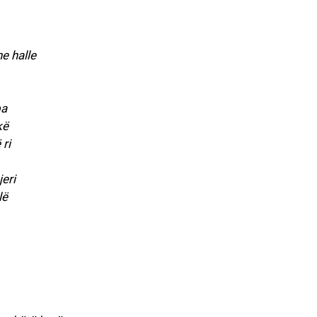
e halle
pa
kë
ri
eri
lë