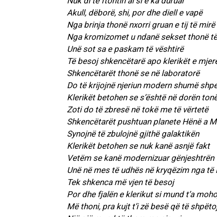
Nuk di të ftohtin ai si e ka duruar
Akull, dëborë, shi, por dhe diell e vapë
Nga brinja thonë nxorri gruan e tij të mirë
Nga kromizomet u ndanë sekset thonë të 
Unë sot sa e paskam të vështirë
Të besoj shkencëtarë apo klerikët e mjer
Shkencëtarët thonë se në laboratorë
Do të krijojnë njeriun modern shumë shpe
Klerikët betohen se s’është në dorën ton
Zoti do të zbresë në tokë me të vërtetë
Shkencëtarët pushtuan planete Hënë a M
Synojnë të zbulojnë gjithë galaktikën
Klerikët betohen se nuk kanë asnjë fakt
Vetëm se kanë modernizuar gënjeshtrën
Unë në mes të udhës në kryqëzim nga të
Tek shkenca më vjen të besoj
Por dhe fjalën e klerikut si mund t’a moho
Më thoni, pra kujt t’i zë besë që të shpëto