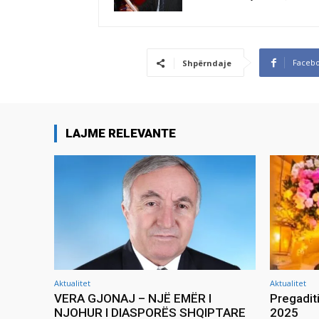
Faceb
Shpërndaje
LAJME RELEVANTE
Aktualitet
Aktualitet
VERA GJONAJ – NJË EMËR I
Pregadit
NJOHUR I DIASPORËS SHQIPTARE
2025