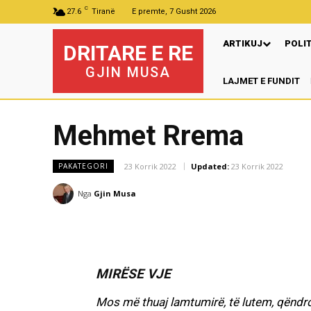
C
27.6
Tiranë
E premte, 7 Gusht 2026
ARTIKUJ
POLI
DRITARE E RE
GJIN MUSA
LAJMET E FUNDIT
Pr
Mehmet Rrema
23 Korrik 2022
Updated:
23 Korrik 2022
PAKATEGORI
Nga
Gjin Musa
MIRËSE VJE
Mos më thuaj lamtumirë, të lutem, qëndr