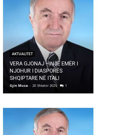
AKTUALITET
AKTUALITET
VERA GJONAJ – NJË EMËR I
NJOHUR I DIASPORËS
Pregaditi Gji
SHQIPTARE NË ITALI
Shtator 2025
Gjin Musa
-
20 Shtator 2025
1
Gjin Musa
-
8 Shtat