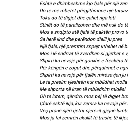
Është e dhimbëshme kjo fjalë për një ze
Do të më mbetet përgjithmonë një tatuaz
Toka do të digjet dhe çahet nga loti
Stinët do të paralizohen dhe më nuk do t
Mos e shqipto atë fjalë të paktën provo 
Sa herë lind dhe perëndon dielli ju pres
Një fjalë, një premtim shpejt kthehet në 
Mos i lë ëndrrat të zverdhen si gjethet e 
Shpirti ka nevojë për gonxhe e freskëta të
Për këngën e zogut dhe përqafimet e ngr
Shpirti ka nevojë për fjalën mirësevjen ju
Le ta presim vjeshtën kur mblidhet molla
Me shporta në krah të mbledhim miqësi
Oh të lutem, qëndro, mos bëj të digjet bo
Çfarë është ikja, kur zemra ka nevojë për
Veç pranë njëri tjetrit njerëzit gjejnë lumt
Mos ja fal zemrën akullit të trashë të ikje