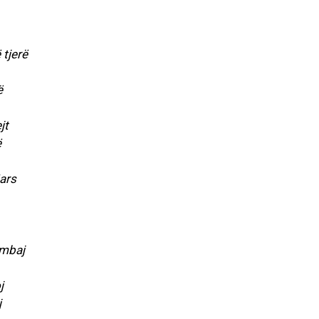
tjerë
ë
jt
ë
ars
 mbaj
j
j