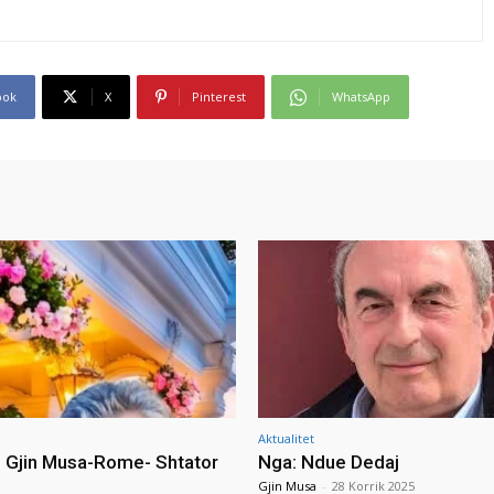
ook
X
Pinterest
WhatsApp
Aktualitet
i Gjin Musa-Rome- Shtator
Nga: Ndue Dedaj
Gjin Musa
-
28 Korrik 2025