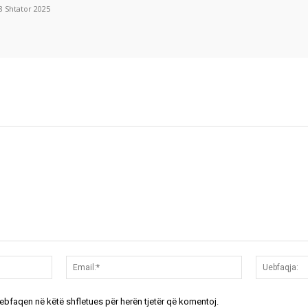
8 Shtator 2025
Emri:*
Email:*
uebfaqen në këtë shfletues për herën tjetër që komentoj.