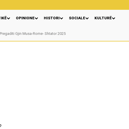
TIKË
OPINIONE
HISTORI
SOCIALE
KULTURË
egaditi Gjin Musa-Rome- Shtator 2025
Nga: Ndue Dedaj
o