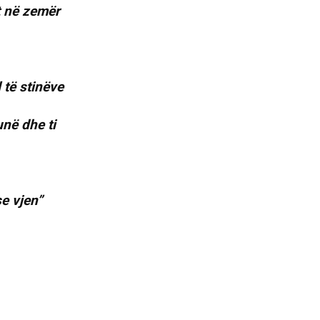
t në zemër
 të stinëve
në dhe ti
se vjen”