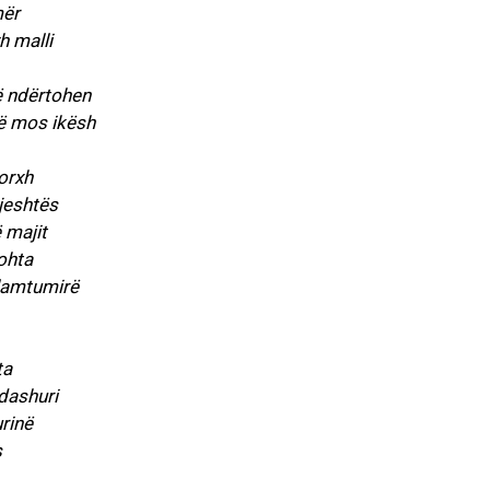
mër
h malli
ë ndërtohen
të mos ikësh
borxh
vjeshtës
 majit
ohta
 lamtumirë
ta
 dashuri
urinë
s