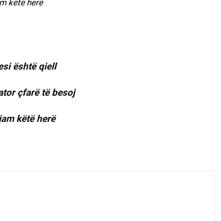
m këtë herë
si është qiell
ator çfarë të besoj
jam këtë herë