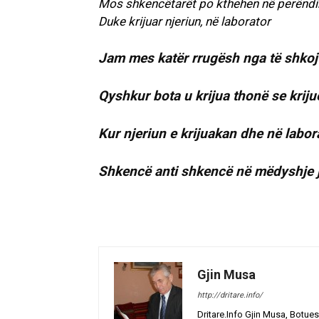
Mos shkencëtarët po kthehen në perëndi
Duke krijuar njeriun, në laborator
Jam mes katër rrugësh nga të shkoj
Qyshkur bota u krijua thonë se krijue
Kur njeriun e krijuakan dhe në labor
Shkencë anti shkencë në mëdyshje 
Gjin Musa
http://dritare.info/
Dritare.Info Gjin Musa, Botues