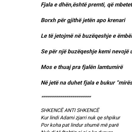
Fjala e dhën,është premti, që mbete
Borxh për gjithë jetën apo krenari
Le të jetojmë në buzëqeshje e ëmbël
Se për një buzëqeshje kemi nevojë u
Mos e thuaj pra fjalën lamtumirë
Në jetë na duhet fjala e bukur “mirë
“”””””””””””””””””””””””
SHKENCË ANTI SHKENCË
Kur lindi Adami zjarri nuk qe shpikur
Por koha pat lindur shumë më parë