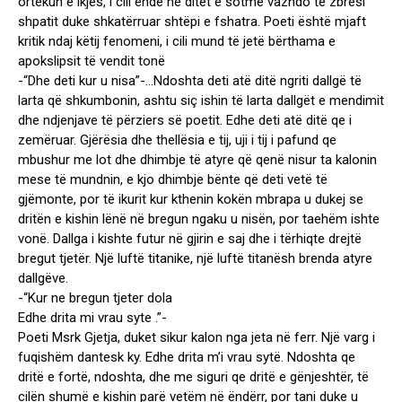
ortekun e ikjes, i cili ende në ditët e sotme vazhdo të zbresi
shpatit duke shkatërruar shtëpi e fshatra. Poeti është mjaft
kritik ndaj këtij fenomeni, i cili mund të jetë bërthama e
apokslipsit të vendit tonë
-“Dhe deti kur u nisa”-…Ndoshta deti atë ditë ngriti dallgë të
larta që shkumbonin, ashtu siç ishin të larta dallgët e mendimit
dhe ndjenjave të përziers së poetit. Edhe deti atë ditë qe i
zemëruar. Gjërësia dhe thellësia e tij, uji i tij i pafund qe
mbushur me lot dhe dhimbje të atyre që qenë nisur ta kalonin
mese të mundnin, e kjo dhimbje bënte që deti vetë të
gjëmonte, por të ikurit kur kthenin kokën mbrapa u dukej se
dritën e kishin lënë në bregun ngaku u nisën, por taehëm ishte
vonë. Dallga i kishte futur në gjirin e saj dhe i tërhiqte drejtë
bregut tjetër. Një luftë titanike, një luftë titanësh brenda atyre
dallgëve.
-“Kur ne bregun tjeter dola
Edhe drita mi vrau syte .”-
Poeti Msrk Gjetja, duket sikur kalon nga jeta në ferr. Një varg i
fuqishëm dantesk ky. Edhe drita m’i vrau sytë. Ndoshta qe
dritë e fortë, ndoshta, dhe me siguri qe dritë e gënjeshtër, të
cilën shumë e kishin parë vetëm në ëndërr, por tani duke u