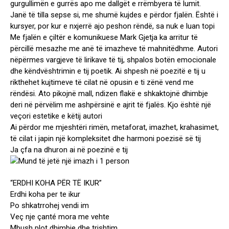
gurgullimën e gurrës apo me dallgët e rrëmbyera të lumit.
Janë të tilla sepse si, me shumë kujdes e përdor fjalën. Është i
kursyer, por kur e nxjerrë ajo peshon rëndë, sa nuk e luan topi
Me fjalën e çiltër e komunikuese Mark Gjetja ka arritur të
përcillë mesazhe me anë të imazheve të mahnitëdhme. Autori
nëpërmes vargjeve të lirikave të tij, shpalos botën emocionale
dhe këndvështrimin e tij poetik. Ai shpesh në poezitë e tij u
rikthehet kujtimeve të cilat në opusin e ti zënë vend me
rëndësi. Ato pikojnë mall, ndizen flakë e shkaktojnë dhimbje
deri në përvëlim me ashpërsinë e ajrit të fjalës. Kjo është një
veçori estetike e këtij autori
Ai përdor me mjeshtëri rimën, metaforat, imazhet, krahasimet,
të cilat i japin një kompleksitet dhe harmoni poezisë së tij
Ja çfa na dhuron ai në poezinë e tij
“ERDHI KOHA PËR TË IKUR”
Erdhi koha per te ikur
Po shkatrrohej vendi im
Veç nje çanté mora me vehte
Mbush plot dhimbje dhe trishtim.