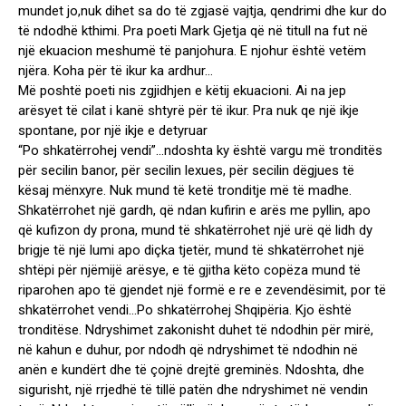
mundet jo,nuk dihet sa do të zgjasë vajtja, qendrimi dhe kur do
të ndodhë kthimi. Pra poeti Mark Gjetja që në titull na fut në
një ekuacion meshumë të panjohura. E njohur është vetëm
njëra. Koha për të ikur ka ardhur…
Më poshtë poeti nis zgjidhjen e këtij ekuacioni. Ai na jep
arësyet të cilat i kanë shtyrë për të ikur. Pra nuk qe një ikje
spontane, por një ikje e detyruar
“Po shkatërrohej vendi”…ndoshta ky është vargu më tronditës
për secilin banor, për secilin lexues, për secilin dëgjues të
kësaj mënxyre. Nuk mund të ketë tronditje më të madhe.
Shkatërrohet një gardh, që ndan kufirin e arës me pyllin, apo
që kufizon dy prona, mund të shkatërrohet një urë që lidh dy
brigje të një lumi apo diçka tjetër, mund të shkatërrohet një
shtëpi për njëmijë arësye, e të gjitha këto copëza mund të
riparohen apo të gjendet një formë e re e zevendësimit, por të
shkatërrohet vendi…Po shkatërrohej Shqipëria. Kjo është
tronditëse. Ndryshimet zakonisht duhet të ndodhin për mirë,
në kahun e duhur, por ndodh që ndryshimet të ndodhin në
anën e kundërt dhe të çojnë drejtë greminës. Ndoshta, dhe
sigurisht, një rrjedhë të tillë patën dhe ndryshimet në vendin