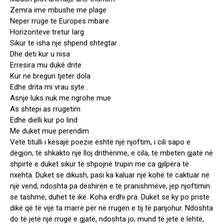
Zemra ime mbushe me plage
Neper rruge te Europes mbare
Horizonteve tretur larg
Sikur te isha nje shpend shtegtar .
Dhe deti kur u nisa
Erresira mu duké drite
Kur ne bregun tjeter dola
Edhe drita mi vrau syte .
Asnje luks nuk me ngrohe mue
As shtepi as rrugetim
Edhe dielli kur po lind
Me duket mue perendim .
Vetë titulli i kësajë poezie është një njoftim, i cili sapo e
dëgjon, të shkakto një lloj drithërime, e cila, të mbeten gjatë në
shpirtë e duket sikur të shpojnë trupin me ca gjilpëra të
nxehta. Duket se dikush, pasi ka kaluar një kohë të caktuar në
një vend, ndoshta pa dëshirën e të pranishmëve, jep njoftimin
se tashmë, duhet të ikë. Koha erdhi pra. Duket se ky po priste
dikë që të vijë ta marrë për në rrugën e tij të panjohur. Ndoshta
do të jetë një rrugë e gjatë, ndoshta jo, mund të jetë e lehtë,