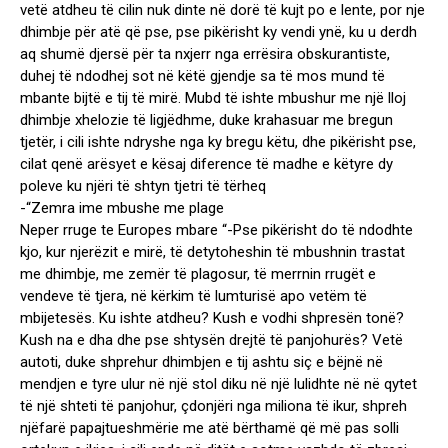
vetë atdheu të cilin nuk dinte në dorë të kujt po e lente, por nje
dhimbje për atë që pse, pse pikërisht ky vendi ynë, ku u derdh
aq shumë djersë për ta nxjerr nga errësira obskurantiste,
duhej të ndodhej sot në këtë gjendje sa të mos mund të
mbante bijtë e tij të mirë. Mubd të ishte mbushur me një lloj
dhimbje xhelozie të ligjëdhme, duke krahasuar me bregun
tjetër, i cili ishte ndryshe nga ky bregu këtu, dhe pikërisht pse,
cilat qenë arësyet e kësaj diference të madhe e këtyre dy
poleve ku njëri të shtyn tjetri të tërheq
-“Zemra ime mbushe me plage
Neper rruge te Europes mbare “-Pse pikërisht do të ndodhte
kjo, kur njerëzit e mirë, të detytoheshin të mbushnin trastat
me dhimbje, me zemër të plagosur, të merrnin rrugët e
vendeve të tjera, në kërkim të lumturisë apo vetëm të
mbijetesës. Ku ishte atdheu? Kush e vodhi shpresën tonë?
Kush na e dha dhe pse shtysën drejtë të panjohurës? Vetë
autoti, duke shprehur dhimbjen e tij ashtu siç e bëjnë në
mendjen e tyre ulur në një stol diku në një lulidhte në në qytet
të një shteti të panjohur, çdonjëri nga miliona të ikur, shpreh
njëfarë papajtueshmërie me atë bërthamë që më pas solli