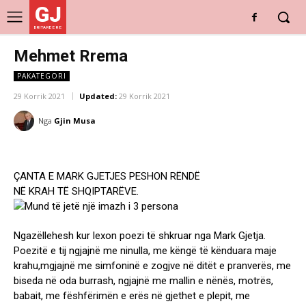
GJ
DRITARE E RE
Mehmet Rrema
PAKATEGORI
29 Korrik 2021
Updated:
29 Korrik 2021
Nga
Gjin Musa
ÇANTA E MARK GJETJES PESHON RËNDË
NË KRAH TË SHQIPTARËVE.
Ngazëllehesh kur lexon poezi të shkruar nga Mark Gjetja.
Poezitë e tij ngjajnë me ninulla, me këngë të kënduara maje
krahu,mgjajnë me simfoninë e zogjve në ditët e pranverës, me
biseda në oda burrash, ngjajnë me mallin e nënës, motrës,
babait, me fëshfërimën e erës në gjethet e plepit, me