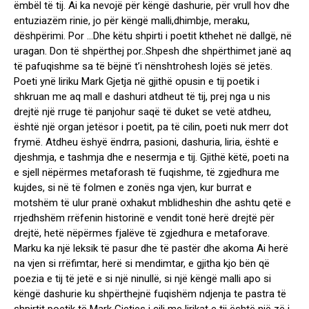
ëmbël të tij. Ai ka nevojë për këngë dashurie, për vrull hov dhe
entuziazëm rinie, jo për këngë malli,dhimbje, meraku,
dëshpërimi. Por …Dhe këtu shpirti i poetit kthehet në dallgë, në
uragan. Don të shpërthej por..Shpesh dhe shpërthimet janë aq
të pafuqishme sa të bëjnë t’i nënshtrohesh lojës së jetës.
Poeti ynë liriku Mark Gjetja në gjithë opusin e tij poetik i
shkruan me aq mall e dashuri atdheut të tij, prej nga u nis
drejtë një rruge të panjohur saqë të duket se vetë atdheu,
është një organ jetësor i poetit, pa të cilin, poeti nuk merr dot
frymë. Atdheu ëshyë ëndrra, pasioni, dashuria, liria, është e
djeshmja, e tashmja dhe e nesermja e tij. Gjithë këtë, poeti na
e sjell nëpërmes metaforash të fuqishme, të zgjedhura me
kujdes, si në të folmen e zonës nga vjen, kur burrat e
motshëm të ulur pranë oxhakut mblidheshin dhe ashtu qetë e
rrjedhshëm rrëfenin historinë e vendit tonë herë drejtë për
drejtë, hetë nëpërmes fjalëve të zgjedhura e metaforave.
Marku ka një leksik të pasur dhe të pastër dhe akoma Ai herë
na vjen si rrëfimtar, herë si mendimtar, e gjitha kjo bën që
poezia e tij të jetë e si një ninullë, si një këngë malli apo si
këngë dashurie ku shpërthejnë fuqishëm ndjenja te pastra të