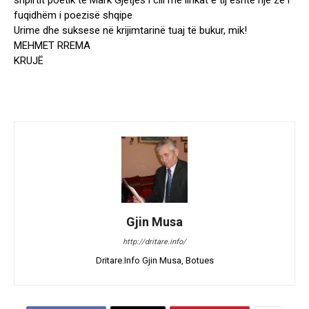
shpirtit poetik të Mark Gjetjes i cili me lirikat e tij është një zë i
fuqidhëm i poezisë shqipe
Urime dhe suksese në krijimtarinë tuaj të bukur, mik!
MEHMET RREMA
KRUJË
Gjin Musa
http://dritare.info/
Dritare.Info Gjin Musa, Botues