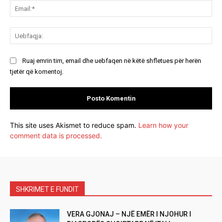
Ema
Ue
Ruaj emrin tim, email dhe uebfaqen në këtë shfletues për herën
tjetër që komentoj.
This site uses Akismet to reduce spam.
Learn how your
comment data is processed.
SHKRIMET E FUNDIT
VERA GJONAJ – NJË EMËR I NJOHUR I