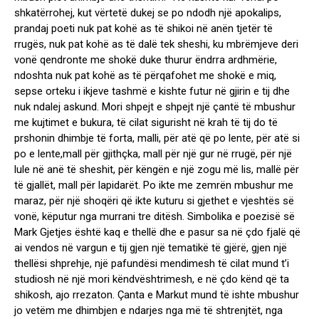
shkatërrohej, kut vërtetë dukej se po ndodh një apokalips,
prandaj poeti nuk pat kohë as të shikoi në anën tjetër të
rrugës, nuk pat kohë as të dalë tek sheshi, ku mbrëmjeve deri
vonë qendronte me shokë duke thurur ëndrra ardhmërie,
ndoshta nuk pat kohë as të përqafohet me shokë e miq,
sepse orteku i ikjeve tashmë e kishte futur në gjirin e tij dhe
nuk ndalej askund. Mori shpejt e shpejt një çantë të mbushur
me kujtimet e bukura, të cilat sigurisht në krah të tij do të
prshonin dhimbje të forta, malli, për atë që po lente, për atë si
po e lente,mall për gjithçka, mall për një gur në rrugë, për një
lule në anë të sheshit, për këngën e një zogu më lis, mallë për
të gjallët, mall për lapidarët. Po ikte me zemrën mbushur me
maraz, për një shoqëri që ikte kuturu si gjethet e vjeshtës së
vonë, këputur nga murrani tre ditësh. Simbolika e poezisë së
Mark Gjetjes është kaq e thellë dhe e pasur sa në çdo fjalë që
ai vendos në vargun e tij gjen një tematikë të gjërë, gjen një
thellësi shprehje, një pafundësi mendimesh të cilat mund t’i
studiosh në një mori këndvështrimesh, e në çdo kënd që ta
shikosh, ajo rrezaton. Çanta e Markut mund të ishte mbushur
jo vetëm me dhimbjen e ndarjes nga më të shtrenjtët, nga