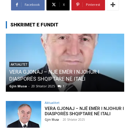
Facebook
X
Pinterest
SHKRIMET E FUNDIT
AKTUALITET
Pregaditi Gjin Musa-Rome- Shtator 2025
Gjin Musa
-
8 Shtator 2025
0
Aktualitet
VERA GJONAJ – NJË EMËR I NJOHUR I
DIASPORËS SHQIPTARE NË ITALI
Gjin Musa
-
20 Shtator 2025