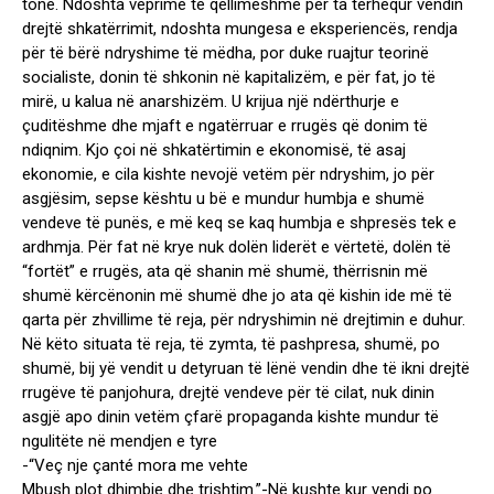
tonë. Ndoshta veprime të qëllimëshme për ta tërhequr vendin
drejtë shkatërrimit, ndoshta mungesa e eksperiencës, rendja
për të bërë ndryshime të mëdha, por duke ruajtur teorinë
socialiste, donin të shkonin në kapitalizëm, e për fat, jo të
mirë, u kalua në anarshizëm. U krijua një ndërthurje e
çuditëshme dhe mjaft e ngatërruar e rrugës që donim të
ndiqnim. Kjo çoi në shkatërtimin e ekonomisë, të asaj
ekonomie, e cila kishte nevojë vetëm për ndryshim, jo për
asgjësim, sepse kështu u bë e mundur humbja e shumë
vendeve të punës, e më keq se kaq humbja e shpresës tek e
ardhmja. Për fat në krye nuk dolën liderët e vërtetë, dolën të
“fortët” e rrugës, ata që shanin më shumë, thërrisnin më
shumë kërcënonin më shumë dhe jo ata që kishin ide më të
qarta për zhvillime të reja, për ndryshimin në drejtimin e duhur.
Në këto situata të reja, të zymta, të pashpresa, shumë, po
shumë, bij yë vendit u detyruan të lënë vendin dhe të ikni drejtë
rrugëve të panjohura, drejtë vendeve për të cilat, nuk dinin
asgjë apo dinin vetëm çfarë propaganda kishte mundur të
ngulitëte në mendjen e tyre
-“Veç nje çanté mora me vehte
Mbush plot dhimbje dhe trishtim.”-Në kushte kur vendi po