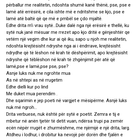
përballur me realitetin, ndoshta shumë kanë thënë, pse, pse e
lamë atë errësirë, e cila ishte më e ndritshme se kjo, pse e
lamë atë baltë që qe më e pmbël se çdo mjaltë.
Edhe drita m’i vrau sytë…Duke dalë nga një erësirë e thellë, ku
sytë nuk janë mësuar me rrezet apo kjo dritë e gënjeshtër qe
vetëm një vegim dhe kur ai që iku, sapo u njoh me realitetin,
ndoshta krejtësisht ndryshe nga ai i ëndrrave, krejtësisht
ndrydhe që të lëshon në krah të dëshpërimit, apo krejtësisht
ndryshe që tëblëshon në krah të zhgënjimit për atë që
lamë,pse e lamë,pse pse, pse?
Asnje luks nuk me ngrohte mua
As në shtepi as në rrugetim
Edhe dielli kur po lind
Me duket mua perendim .
Dhe sqarimin e jep poeti në vargjet e mësipërme. Asnjë luks
nuk më ngroh…
Drita verbuese, nuk është për sytë e poetit. Zemra e tij e
mbetur në anën tjetër të detit vuan, ndërsa trupi pa zemër
ecën nëpër rrugët e zhurmëshme, me njëmijë e një drita, larg.
Atdheu i lodhur, i drobitur ka nevojë për dorën dhe fjalën e