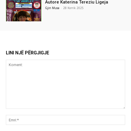
Autore Katerina Tereziu Ligeja
Gjin Musa
-
28 Korrik 2025
LINI NJË PËRGJIGJE
Koment:
Emr