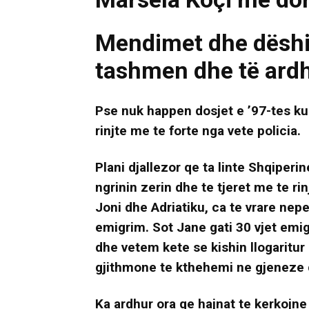
Mendimet dhe dëshir
tashmen dhe të ard
Pse nuk happen dosjet e ’97-tes ku
rinjte me te forte nga vete policia.
Plani djallezor qe ta linte Shqiper
ngrinin zerin dhe te tjeret me te rin
Joni dhe Adriatiku, ca te vrare nep
emigrim. Sot Jane gati 30 vjet emigr
dhe vetem kete se kishin llogaritu
gjithmone te kthehemi ne gjeneze 
Ka ardhur ora qe hajnat te kerkojn