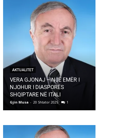
AKTUALITET
AKTUALITET
VERA GJONAJ – NJË EMËR I
NJOHUR I DIASPORËS
Pregaditi Gji
SHQIPTARE NË ITALI
Shtator 2025
Gjin Musa
-
20 Shtator 2025
1
Gjin Musa
-
8 Shtat