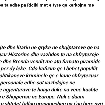
pa ta edhe pa Riciklimet e tyre qe kerkojne me
jte dhe litarin ne gryke ne shqiptareve qe na
ar Historine dhe vazhdon te na shfrytezoje
e dhe Brenda vendit me ato firmato piramide
per dy leke. Cdo kufizim qe I behet popullit
politikaneve kriminele qe e kane shfrytezuar
a personale edhe sot vazhdojne ne
 agjenturave te huaja duke na vene kushte
n e Shqiperise ne Europe. Nuk e duam
u shtetet fallso prononcohen pa j’ua bere syri