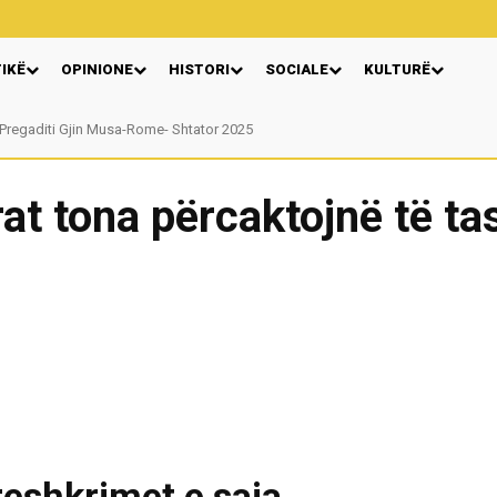
TIKË
OPINIONE
HISTORI
SOCIALE
KULTURË
regaditi Gjin Musa-Rome- Shtator 2025
Nga: Ndue Dedaj
at tona përcaktojnë të t
eshkrimet e saja.