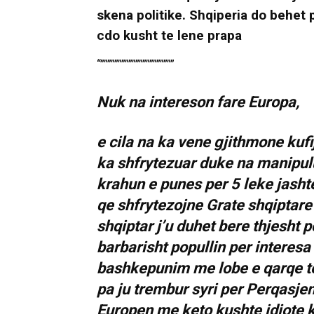
skena politike. Shqiperia do behet 
cdo kusht te lene prapa
“”””””””””””””””””””””
Nuk na intereson fare Europa,
e cila na ka vene gjithmone kufi
ka shfrytezuar duke na manipulu
krahun e punes per 5 leke jasht
qe shfrytezojne Grate shqiptare 
shqiptar j’u duhet bere thjesht 
barbarisht popullin per interes
bashkepunim me lobe e qarqe te
pa ju trembur syri per Perqasje
Europen me keto kushte idiote k