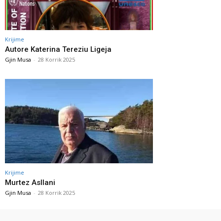
Krijime
Autore Katerina Tereziu Ligeja
Gjin Musa
-
28 Korrik 2025
Krijime
Murtez Asllani
Gjin Musa
-
28 Korrik 2025