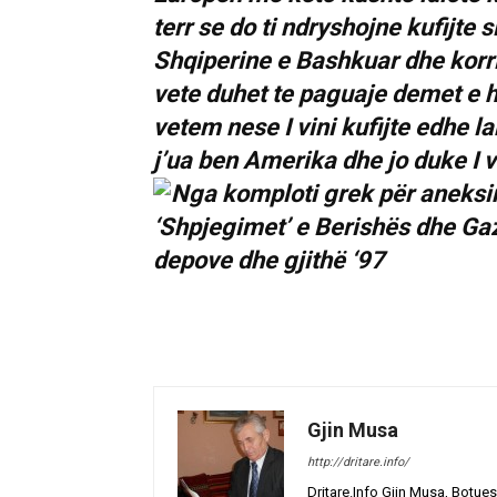
terr se do ti ndryshojne kufijte 
Shqiperine e Bashkuar dhe korri
vete duhet te paguaje demet e h
vetem nese I vini kufijte edhe la
j’ua ben Amerika dhe jo duke I ve
Gjin Musa
http://dritare.info/
Dritare.Info Gjin Musa, Botues