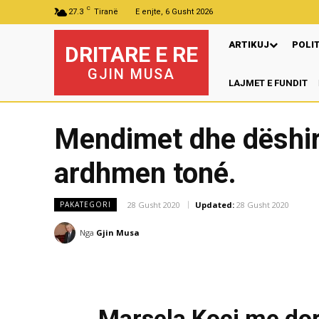
C
27.3
Tiranë
E enjte, 6 Gusht 2026
ARTIKUJ
POLI
DRITARE E RE
GJIN MUSA
LAJMET E FUNDIT
P
Mendimet dhe dëshir
ardhmen toné.
28 Gusht 2020
Updated:
28 Gusht 2020
PAKATEGORI
Nga
Gjin Musa
Marsela Koçi me dor