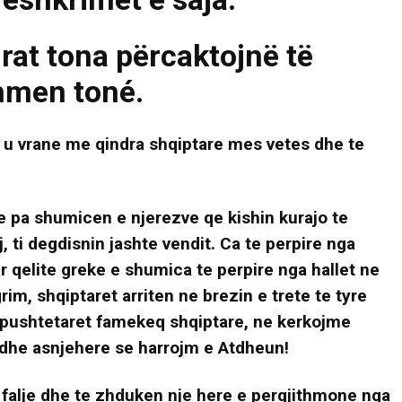
at tona përcaktojnë të
hmen toné.
 u vrane me qindra shqiptare mes vetes dhe te
ine pa shumicen e njerezve qe kishin kurajo te
j, ti degdisnin jashte vendit. Ca te perpire nga
er qelite greke e shumica te perpire nga hallet ne
im, shqiptaret arriten ne brezin e trete te tyre
r pushtetaret famekeq shqiptare, ne kerkojme
dhe asnjehere se harrojm e Atdheun!
e falje dhe te zhduken nje here e pergjithmone nga