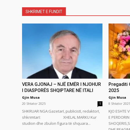
SHKRIMET E FUNDIT
VERA GJONAJ – NJË EMËR I NJOHUR
Pregaditi
I DIASPORËS SHQIPTARE NË ITALI
2025
Gjin Musa
Gjin Musa
20 Shtator 2025
8 Shtator 202
1
SHKRUAR NGA:GazetarI, publicistI, redaktorI,
KJO ESHTE V
shkrimtarI: XHELAL MARKU Kur
E PERDORIN 
studion dhe zbulon figura të shquara...
SHOQERIS,S
DHE REAGIMI