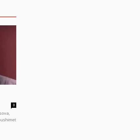
0
sova,
 pushimet