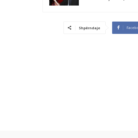
Faceb
Shpërndaje