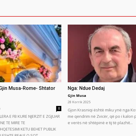
 Gjin Musa-Rome- Shtator
Nga: Ndue Dedaj
Gjin Musa
28 Korrik 2025
5
0
Gjon Krasniqi është miku ynë nga Ko
LERA E FB KURE NJERZIT E ZGJUAR
me qendrim në Zvicër, që po i kalon
NE TE MIRE TE
e verës në shtëpinë e tij të plazhit...
HQETESIMI KETU BEHET PUBLIK
 ESHTE REALE.O SOT...