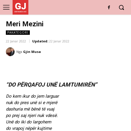
GJ
DRITARE E RE
Meri Mezini
PAKATEGORI
22 Janar 2022
Updated:
22 Janar 2022
Nga
Gjin Musa
“DO PËRQAFOJ UNË LAMTUMIRËN”
Do kem ikur do jem larguar
nuk do pres unë si e mjerë
dashuria më bënë të vuaj
po prej saj njeri nuk vdesë.
Unë do iki do largohem
do vrapoj nëpër kujtime