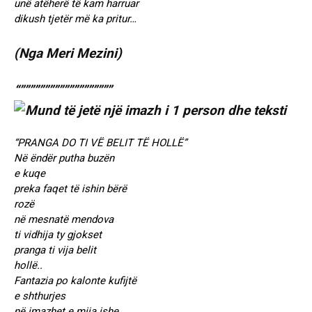
unë atëherë të kam harruar
dikush tjetër më ka pritur…
(Nga Meri Mezini)
“”””””””””””””””””””
“PRANGA DO TI VË BELIT TË HOLLË”
Në ëndër putha buzën
e kuqe
preka faqet të ishin bërë
rozë
në mesnatë mendova
ti vidhija ty gjokset
pranga ti vija belit
hollë..
Fantazia po kalonte kufijtë
e shthurjes
në imazhet e mija ishe