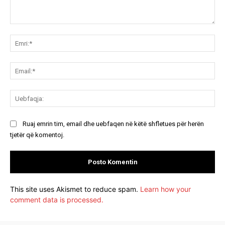
Koment:
Emr
Ema
Ue
Ruaj emrin tim, email dhe uebfaqen në këtë shfletues për herën
tjetër që komentoj.
This site uses Akismet to reduce spam.
Learn how your
comment data is processed.