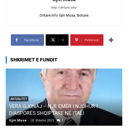
http://dritare.info/
Dritare.Info Gjin Musa, Botues
Facebook
X
Pinterest
SHKRIMET E FUNDIT
AKTUALITET
Pregaditi Gjin Musa-Rome- Shtator 2025
Gjin Musa
-
8 Shtator 2025
0