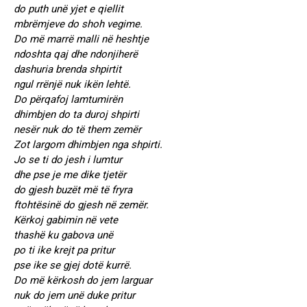
do puth unë yjet e qiellit
mbrëmjeve do shoh vegime.
Do më marrë malli në heshtje
ndoshta qaj dhe ndonjiherë
dashuria brenda shpirtit
ngul rrënjë nuk ikën lehtë.
Do përqafoj lamtumirën
dhimbjen do ta duroj shpirti
nesër nuk do të them zemër
Zot largom dhimbjen nga shpirti.
Jo se ti do jesh i lumtur
dhe pse je me dike tjetër
do gjesh buzët më të fryra
ftohtësinë do gjesh në zemër.
Kërkoj gabimin në vete
thashë ku gabova unë
po ti ike krejt pa pritur
pse ike se gjej dotë kurrë.
Do më kërkosh do jem larguar
nuk do jem unë duke pritur