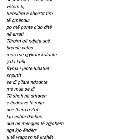
vetëm ti,
turbullira e shpirtit tim
të çmëndur
po më çonte ç’do ditë
në arrati.
Tërbim që ndjeja unë
brenda vetes
mos më gjykoni kalonte
ç’do kufij
fryma i jepte luhatjet
shpirtit
se di ç’farë ndodhte
me mua se di.
Të shoh në dritaren
e ëndrrave të mija
dhe them o Zot
kjo është dashuri
dua në mëngjes të zgjohem
nga kjo ëndërr
ti të vraposh në krahët