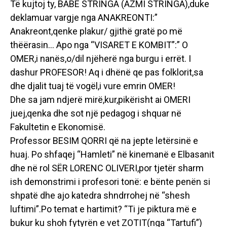
Të kujtoj ty, BABË STRINGA (AZMI STRINGA),duke
deklamuar vargje nga ANAKREONTI:”
Anakreont,qenke plakur/ gjithë gratë po më
thëërasin… Apo nga “VISARET E KOMBIT”:” O
OMER,i nanës,o/dil njëherë nga burgu i errët. I
dashur PROFESOR! Aq i dhënë qe pas folklorit,sa
dhe djalit tuaj të vogël,i vure emrin OMER!
Dhe sa jam ndjerë mirë,kur,pikërisht ai OMERI
juej,qenka dhe sot një pedagog i shquar në
Fakultetin e Ekonomisë.
Professor BESIM QORRI që na jepte letërsinë e
huaj. Po shfaqej “Hamleti” në kinemanë e Elbasanit
dhe në rol SËR LORENC OLIVERI,por tjetër sharm
ish demonstrimi i profesori tonë: e bënte penën si
shpatë dhe ajo katedra shndrrohej në “shesh
luftimi”.Po temat e hartimit? “Ti je piktura më e
bukur ku shoh fytyrën e vet ZOTIT(nga “Tartufi”)