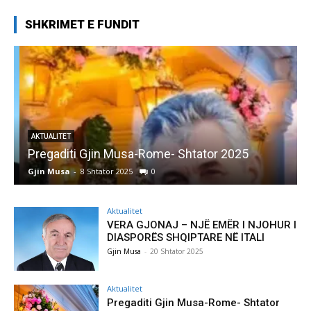
SHKRIMET E FUNDIT
AKTUALITET
Pregaditi Gjin Musa-Rome- Shtator 2025
Gjin Musa
-
8 Shtator 2025
0
G
Aktualitet
VERA GJONAJ – NJË EMËR I NJOHUR I
DIASPORËS SHQIPTARE NË ITALI
Gjin Musa
-
20 Shtator 2025
Aktualitet
Pregaditi Gjin Musa-Rome- Shtator