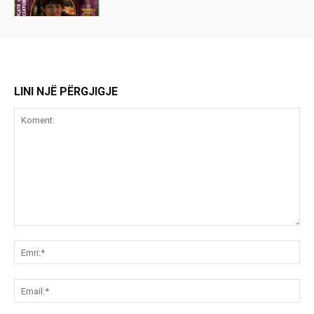
LINI NJË PËRGJIGJE
Koment:
Emr
Ema