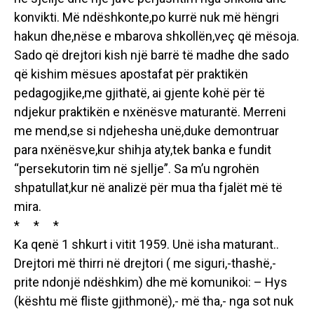
konvikti. Më ndëshkonte,po kurrë nuk më hëngri
hakun dhe,nëse e mbarova shkollën,veç që mësoja.
Sado që drejtori kish një barrë të madhe dhe sado
që kishim mësues apostafat për praktikën
pedagogjike,me gjithatë, ai gjente kohë për të
ndjekur praktikën e nxënësve maturantë. Merreni
me mend,se si ndjehesha unë,duke demontruar
para nxënësve,kur shihja aty,tek banka e fundit
“persekutorin tim në sjellje”. Sa m’u ngrohën
shpatullat,kur në analizë për mua tha fjalët më të
mira.
* * *
Ka qenë 1 shkurt i vitit 1959. Unë isha maturant..
Drejtori më thirri në drejtori ( me siguri,-thashë,-
prite ndonjë ndëshkim) dhe më komunikoi: – Hys
(kështu më fliste gjithmonë),- më tha,- nga sot nuk