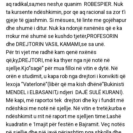
aq radikal,sa,mes nesh,e quanim ROBESPIER. Nuk
ta kursente ndëshkimin, por qe aq racional sa zor t’i
gjeje të gjashmin. Si mësues, të linte me gojëhapur
dhe shumë i ditur. Nuk ka ndonjë nxnënës që e ka
rrokur më shumë se kushdo tjetër,PROFESORIN
dhe DREJTORIN VASIL KAMAMI,se sa unë.
Për tri vjet me radhë kam qenë nxënës
që,ky,DREJTORI, më ka thyer nga një notë në
sjellje.Kjo”sagë” për mua filloi në vitin e dytë. Në
orën e studimit, u kapa rob nga drejtori i konvikiti që
lexoja “Vaterlonë”(libër që ma kish dhënë”Bukinisti
MENDEL i ELBASANIT,i ndjeri DAJË SULË KURANI).
Më kapi, më raportoi tek drejtori dhe ky i fundit më
ndëshkoi me notë në sjellje. Në vitin e tretë,kurba e
ndëshkimit u rrit në raport me sjelljen time:Lashë
kuadratin e 1majit për festën e Bajramit. Veç notës
në sjellje dhe një javë përjashtim nga shkolla dhe