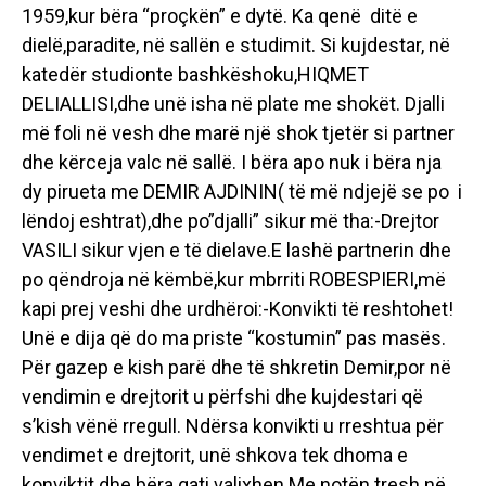
1959,kur bëra “proçkën” e dytë. Ka qenë ditë e
dielë,paradite, në sallën e studimit. Si kujdestar, në
katedër studionte bashkëshoku,HIQMET
DELIALLISI,dhe unë isha në plate me shokët. Djalli
më foli në vesh dhe marë një shok tjetër si partner
dhe kërceja valc në sallë. I bëra apo nuk i bëra nja
dy pirueta me DEMIR AJDININ( të më ndjejë se po i
lëndoj eshtrat),dhe po”djalli” sikur më tha:-Drejtor
VASILI sikur vjen e të dielave.E lashë partnerin dhe
po qëndroja në këmbë,kur mbrriti ROBESPIERI,më
kapi prej veshi dhe urdhëroi:-Konvikti të reshtohet!
Unë e dija që do ma priste “kostumin” pas masës.
Për gazep e kish parë dhe të shkretin Demir,por në
vendimin e drejtorit u përfshi dhe kujdestari që
s’kish vënë rregull. Ndërsa konvikti u rreshtua për
vendimet e drejtorit, unë shkova tek dhoma e
konviktit dhe bëra gati valixhen.Me notën tresh në