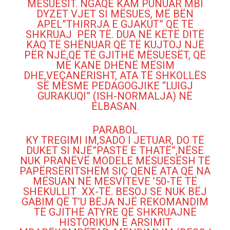
MËSUESIT. NGAQË KAM PUNUAR MBI
DYZET VJET SI MËSUES, MË BËN
APEL”THIRRJA E GJAKUT” QË TË
SHKRUAJ PËR TË. DUA NË KËTË DITË
KAQ TË SHËNUAR QË TË KUJTOJ NJË
PËR NJË,QË TË GJITHË MËSUESËT, QË
MË KANË DHËNË MËSIM
DHE,VEÇANËRISHT, ATA TË SHKOLLËS
SË MESME PEDAGOGJIKE “LUIGJ
GURAKUQI” (ISH-NORMALJA) NË
ELBASAN.
PARABOL
KY TREGIMI IM,SADO I JETUAR, DO TË
DUKET SI NJË”PASTË E THATË”,NËSE
NUK PRANËVË MODELE MËSUESËSH TË
PAPËRSËRITSHËM SIÇ QENË ATA QË NA
MËSUAN NË MESVITEVE ’50-TË TË
SHEKULLIT XX-TË. BESOJ SE NUK BËJ
GABIM QË T’U BËJA NJË REKOMANDIM
TË GJITHË ATYRE QË SHKRUAJNË
HISTORIKUN E ARSIMIT