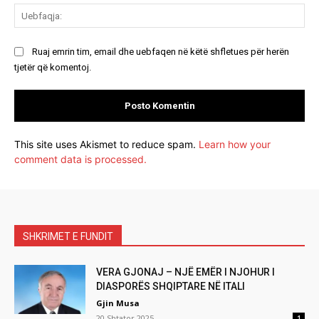
Ue
Ruaj emrin tim, email dhe uebfaqen në këtë shfletues për herën
tjetër që komentoj.
This site uses Akismet to reduce spam.
Learn how your
comment data is processed.
SHKRIMET E FUNDIT
VERA GJONAJ – NJË EMËR I NJOHUR I
DIASPORËS SHQIPTARE NË ITALI
Gjin Musa
20 Shtator 2025
1