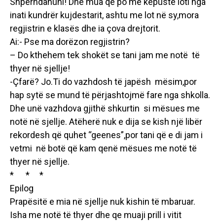
Shpërndahuni! Dhe mua që po më këpuste loti nga
inati kundrër kujdestarit, ashtu me lot në sy,mora
regjistrin e klasës dhe ia çova drejtorit.
Ai:- Pse ma dorëzon regjistrin?
– Do kthehem tek shokët se tani jam me notë të
thyer në sjellje!
-Çfarë? Jo.Ti do vazhdosh të japësh mësim,por
hap sytë se mund të përjashtojmë fare nga shkolla.
Dhe unë vazhdova gjithë shkurtin si mësues me
notë në sjellje. Atëherë nuk e dija se kish një libër
rekordesh që quhet “geenes”,por tani që e di jam i
vetmi në botë që kam qenë mësues me notë të
thyer në sjellje.
* * *
Epilog
Prapësitë e mia në sjellje nuk kishin të mbaruar.
Isha me notë të thyer dhe qe muaji prill i vitit