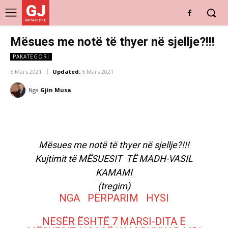
GJ
DRITARE E RE
Mësues me notë të thyer në sjellje?!!!
PAKATEGORI
6 Mars 2021
Updated:
6 Mars 2021
Nga
Gjin Musa
Mësues me notë të thyer në sjellje?!!!
Kujtimit të MËSUESIT TË MADH-VASIL
KAMAMI
(tregim)
NGA PËRPARIM HYSI
NESËR ËSHTË 7 MARSI-DITA E