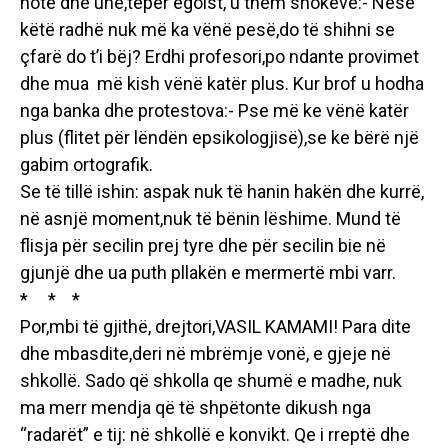
notë dhe unë,tepër egoist, u them shokëve:- Nëse
këtë radhë nuk më ka vënë pesë,do të shihni se
çfarë do t’i bëj? Erdhi profesori,po ndante provimet
dhe mua më kish vënë katër plus. Kur brof u hodha
nga banka dhe protestova:- Pse më ke vënë katër
plus (flitet për lëndën epsikologjisë),se ke bërë një
gabim ortografik.
Se të tillë ishin: aspak nuk të hanin hakën dhe kurrë,
në asnjë moment,nuk të bënin lëshime. Mund të
flisja për secilin prej tyre dhe për secilin bie në
gjunjë dhe ua puth pllakën e mermertë mbi varr.
* * *
Por,mbi të gjithë, drejtori,VASIL KAMAMI! Para dite
dhe mbasdite,deri në mbrëmje vonë, e gjeje në
shkollë. Sado që shkolla qe shumë e madhe, nuk
ma merr mendja që të shpëtonte dikush nga
“radarët” e tij: në shkollë e konvikt. Qe i rreptë dhe