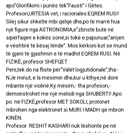
apo”Glorifikimi i punës tek”Fausti” i Gëtes.
Profesori,URTËSIA vet, i racionales:EQREM RUSI!
Silej sikur shkelte mbi qelqe dhe,po të marrë hua
një figurë nga ASTRONOMIA,e”zbriste butë në
sipërfaqen e kokës sonë,si tokë e papunuar,”anijen
e vështirë të kësaj lënde”. Mos kërkoni kot se mund
të gjeni të gjashmin e të madhit EQREM RUSI. Në
FIZIKË, profesor SHEFQET
Peni,tek do na fliste për”Valët logjutidonale”,tha:-
NJë minut, e la mësimin dhe,kur u kthye,në dorë
mbante një violinë.Ky mësim,- tha profesori,-
demonstrohet me një melodi nga SHUBERTI! Apo
po në FIZKË,profesor MET SOKOLI, protonet
mbrohen nga elektronet si MURI I MADH që mbron
KINËN.
Profesor RESHIT KASHARI nuk lëshonte pe në