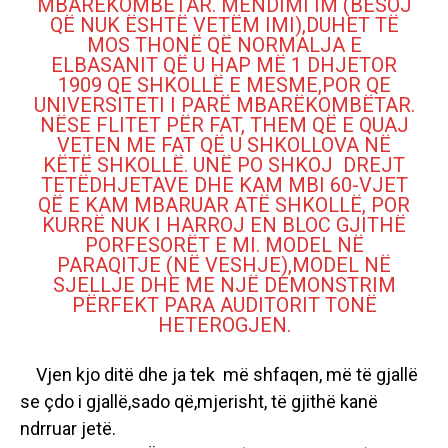
MBARËKOMBËTAR. MENDIMI IM (BESOJ
QË NUK ËSHTË VETËM IMI),DUHET TË
MOS THONË QË NORMALJA E
ELBASANIT QË U HAP MË 1 DHJETOR
1909 QE SHKOLLË E MESME,POR QE
UNIVERSITETI I PARË MBARËKOMBËTAR.
NËSE FLITET PËR FAT, THEM QË E QUAJ
VETEN ME FAT QË U SHKOLLOVA NË
KËTË SHKOLLË. UNË PO SHKOJ DREJT
TETËDHJETAVE DHE KAM MBI 60-VJET
QË E KAM MBARUAR ATË SHKOLLË, POR
KURRË NUK I HARROJ EN BLOC GJITHË
PORFESORËT E MI. MODEL NË
PARAQITJE (NË VESHJE),MODEL NË
SJELLJE DHE ME NJË DEMONSTRIM
PËRFEKT PARA AUDITORIT TONË
HETEROGJEN.
Vjen kjo ditë dhe ja tek
më shfaqen, më të gjallë
se çdo i gjallë,sado që,mjerisht, të gjithë kanë
ndrruar jetë.