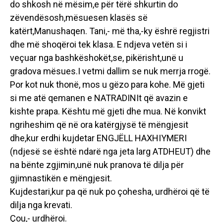
do shkosh në mësim,e për tërë shkurtin do
zëvendësosh,mësuesen klasës së
katërt,Manushaqen. Tani,- më tha,-ky ëshrë regjistri
dhe më shoqëroi tek klasa. E ndjeva vetën si i
veçuar nga bashkëshokët,se, pikërisht,unë u
gradova mësues.I vetmi dallim se nuk merrja rrogë.
Por kot nuk thonë, mos u gëzo para kohe. Më gjeti
si me atë qemanen e NATRADINIt që avazin e
kishte prapa. Kështu më gjeti dhe mua. Në konvikt
ngriheshim që në ora katërgjysë të mëngjesit
dhe,kur erdhi kujdetar ENGJËLL HAXHIYMERI
(ndjesë se është ndarë nga jeta larg ATDHEUT) dhe
na bënte zgjimin,unë nuk pranova të dilja për
gjimnastikën e mëngjesit.
Kujdestari,kur pa që nuk po çohesha, urdhëroi që të
dilja nga krevati.
Çou,- urdhëroi.