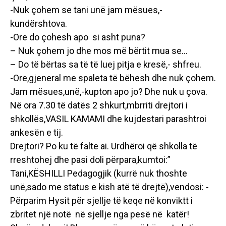
-Nuk çohem se tani unë jam mësues,-
kundërshtova.
-Ore do çohesh apo si asht puna?
– Nuk çohem jo dhe mos më bërtit mua se…
– Do të bërtas sa të të luej pitja e kresë,- shfreu.
-Ore,gjeneral me spaleta të bëhesh dhe nuk çohem.
Jam mësues,unë,-kupton apo jo? Dhe nuk u çova.
Në ora 7.30 të datës 2 shkurt,mbrriti drejtori i
shkollës,VASIL KAMAMI dhe kujdestari parashtroi
ankesën e tij.
Drejtori? Po ku të falte ai. Urdhëroi që shkolla të
rreshtohej dhe pasi doli përpara,kumtoi:”
Tani,KËSHILLI Pedagogjik (kurrë nuk thoshte
unë,sado me status e kish atë të drejtë),vendosi: -
Përparim Hysit për sjellje të keqe në konviktt i
zbritet një notë në sjellje nga pesë në katër!