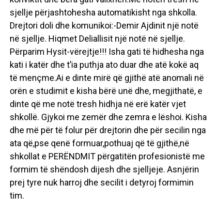
sjellje përjashtohesha automatikisht nga shkolla.
Drejtori doli dhe komunikoi:-Demir Ajdinit një notë
në sjellje. Hiqmet Deliallisit një notë në sjellje.
Përparim Hysit-vërejtje!!! Isha gati të hidhesha nga
kati i katër dhe t’ia puthja ato duar dhe atë kokë aq
të mençme.Ai e dinte mirë që gjithë atë anomali në
orën e studimit e kisha bërë unë dhe, megjithatë, e
dinte që me notë tresh hidhja në erë katër vjet
shkollë. Gjykoi me zemër dhe zemra e lëshoi. Kisha
dhe më për të folur për drejtorin dhe për secilin nga
ata që,pse qenë formuar,pothuaj që të gjithë,në
shkollat e PERËNDMIT përgatitën profesionistë me
formim të shëndosh dijesh dhe sjelljeje. Asnjërin
prej tyre nuk harroj dhe secilit i detyroj formimin
tim.