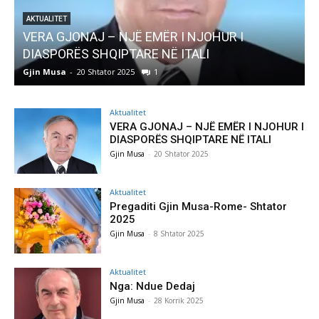
AKTUALITET
Pregaditi Gjin Musa-Rome- Shtator 2025
Gjin Musa
-
8 Shtator 2025
0
Aktualitet
VERA GJONAJ – NJË EMËR I NJOHUR I
DIASPORËS SHQIPTARE NË ITALI
Gjin Musa
-
20 Shtator 2025
Aktualitet
Pregaditi Gjin Musa-Rome- Shtator
2025
Gjin Musa
-
8 Shtator 2025
Aktualitet
Nga: Ndue Dedaj
Gjin Musa
-
28 Korrik 2025