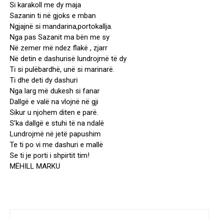
Si karakoll me dy maja
Sazanin ti në gjoks e mban
Ngjajnë si mandarina,portokallja.
Nga pas Sazanit ma bën me sy
Në zemer më ndez flakë , zjarr
Në detin e dashurisë lundrojmë të dy
Ti si pulëbardhë, unë si marinarë.
Ti dhe deti dy dashuri
Nga larg më dukesh si fanar
Dallgë e valë na vlojnë në gji
Sikur u njohem diten e parë.
S’ka dallgë e stuhi të na ndalë
Lundrojmë në jetë papushim
Te ti po vi me dashuri e mallë
Se ti je porti i shpirtit tim!
MËHILL MARKU