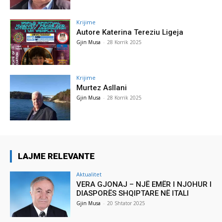
Krijime
Autore Katerina Tereziu Ligeja
Gjin Musa
-
28 Korrik 2025
Krijime
Murtez Asllani
Gjin Musa
-
28 Korrik 2025
LAJME RELEVANTE
Aktualitet
VERA GJONAJ – NJË EMËR I NJOHUR I
DIASPORËS SHQIPTARE NË ITALI
Gjin Musa
-
20 Shtator 2025