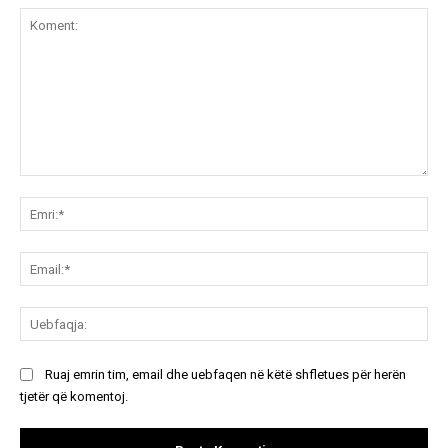
Koment:
Emr
Ema
Ue
Ruaj emrin tim, email dhe uebfaqen në këtë shfletues për herën
tjetër që komentoj.