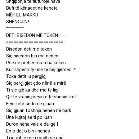
Shqiponja të fluturojë hava
Bufi të kënaqet në kënetë.
MËHILL MARKU
SHËNGJIN!
“”””””””””””””
DETI BISEDON ME TOKEN !===
=======================
Bisedon deti me token
Siç bisedon biri me nënën
Pse në prëhër ma mba koken
Kur shpesh ty unë të bëj gjëmën ?!
Toka detit iu pergjigj
Siç pergjigjet çdo nënë e mirë
Ti sje gjë ka dhe më të ligj
Që të vrasin,presin e të shesin lirë!
E vertetë se ti më gjuan
Siç gjuan foshnja nënën në bark
Unë kujtoj se ti po luan
Duron nëna valë e dallgë !
Eh o det o biri i nënës
Ti je rrit je më i madh se unë