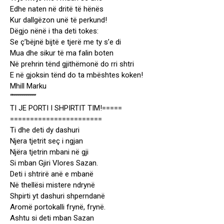
Edhe naten në dritë të hënës
Kur dallgëzon unë të perkund!
Dëgjo nënë i tha deti tokes:
Se ç’bëjnë bijtë e tjerë me ty s’e di
Mua dhe sikur të ma falin boten
Në prehrin tënd gjithëmonë do rri shtri
E në gjoksin tënd do ta mbështes koken!
Mhill Marku
“””””””””””””
TI JE PORTI I SHPIRTIT TIM!=====
=======================
Ti dhe deti dy dashuri
Njera tjetrit seç i ngjan
Njëra tjetrin mbani në gji
Si mban Gjiri Vlores Sazan.
Deti i shtrirë anë e mbanë
Në thellësi mistere ndrynë
Shpirti yt dashuri shperndanë
Aromë portokalli frynë, frynë.
Ashtu si deti mban Sazan