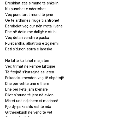
Breshkat atje s’mund të shkelin.
Ku punohet e ndertohet
Veç punëtoret mund të jenë
Që të ardhmes rrugë ti shtrohet
Dembelet veç gur nën rrota i vënë.
Dhe në detin me dallgë e stuhi
Veç detari vëndin e paska
Pulëbardha, albatrosi e zgalemi
Deti s’duron sorra e laraska
.
Në luftë ku luhet me jeten
Veç trimat në këmbë luftojnë
Të fitojnë s’kursejnë as jeten
Frikacaku mendon veç të shpëtojë..
Dhe për vehte unë e them
Dhe për këte jam krenarë
Pilot s’mund të jem në avion
Mbret unë ndjehem si marinarë.
Kjo dynja kështu është nda
Gjithësekush në vend të vet