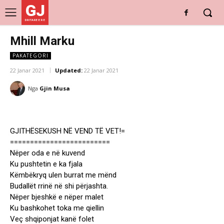
GJ
DRITARE E RE
Mhill Marku
PAKATEGORI
22 Janar 2021
Updated:
22 Janar 2021
Nga
Gjin Musa
GJITHËSEKUSH NË VEND TË VET!=
=========================
Nëper oda e në kuvend
Ku pushtetin e ka fjala
Këmbëkryq ulen burrat me mënd
Budallët rrinë në shi përjashta.
Nëper bjeshkë e nëper malet
Ku bashkohet toka me qiellin
Veç shqiponjat kanë folet