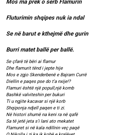
Mos ma prek o serb Flamurin
Fluturimin shqipes nuk ia ndal
Se në barut e kthejmë dhe gurin
Burri matet ballë per ballë.
Se çfarë të bëri ai flamur
Dhe flamurit tënd i jepte hije
Mos e zgjo Skenderbenë e Bajram Currë
Diellin e paqes pse do t’a nxije!?
Flamuri është një popull,një komb
Bashkë valviteshin per bukuri
Ti u ngjite kacavar si një korb
Shqiponja ndjell paqen e ti zi.
Në histori shumë na keni ra në qafë
Sa të jetë jeta s’i lani ato mekatet
Flamuret si në kala ndillnin veç paqë
O Nikolla i zi ka ik kohë e kralëvet.