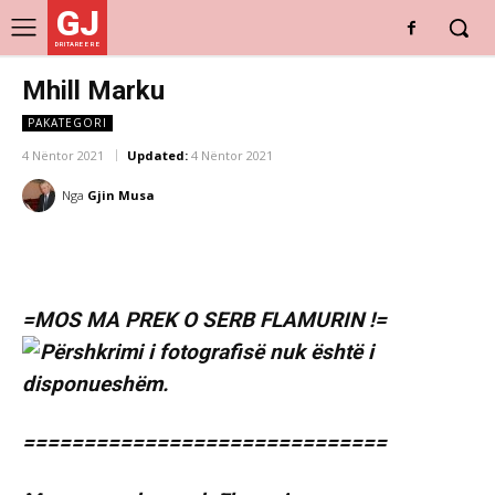
GJ
DRITARE E RE
Mhill Marku
PAKATEGORI
4 Nëntor 2021
Updated:
4 Nëntor 2021
Nga
Gjin Musa
=MOS MA PREK O SERB FLAMURIN !=
==============================