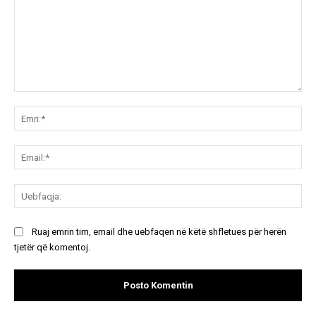
Koment:
Emr
Ema
Ue
Ruaj emrin tim, email dhe uebfaqen në këtë shfletues për herën
tjetër që komentoj.