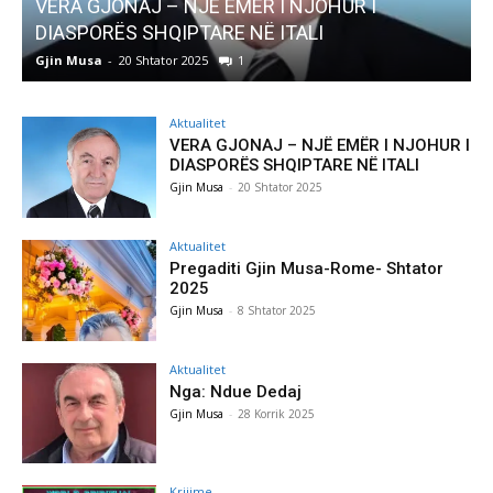
 I
AKTUALITET
Pregaditi Gjin Musa-Rome- Shtator 2025
Gjin Musa
-
8 Shtator 2025
0
Aktualitet
VERA GJONAJ – NJË EMËR I NJOHUR I
DIASPORËS SHQIPTARE NË ITALI
Gjin Musa
-
20 Shtator 2025
Aktualitet
Pregaditi Gjin Musa-Rome- Shtator
2025
Gjin Musa
-
8 Shtator 2025
Aktualitet
Nga: Ndue Dedaj
Gjin Musa
-
28 Korrik 2025
Krijime