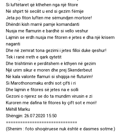
Si luftëtaret që kthehen nga një fitore
Në shpirt të secilit u end si gezim fëmije
Jeta po fiton luften me sëmundjen mortore!
Dhëndri kish marrë pamje komandanti
Nusja me flamurin e bardhë si vello veshur
Lajmin se erdh nusja me fitoren e jetes e dha një krisem
naganti
Dhe në zemrat tona gezimi i jetes filloi duke qeshur!
Tek i ranë rreth e qark qytetit
Dhe trishtimin e perditshem e kthyen në gezim
Një urim sikur e moren dhe prej Skenderbeut
Në kala valonte flamuri si shqipja në fluturim!
Si Marothonomaku erdhi sot çifti i ri
Dhe lajmin e fitores së jetes na e solli
Gezoni o njerez se do ta mundim virusin e zi
Kuroren me dafina të fitores ky çift sot e mori!
Mëhill Marku
Shëngjin: 26.07.2020 15:50
==============================
(Shenim : foto shoqëruese nuk është e dasmes sotme.)