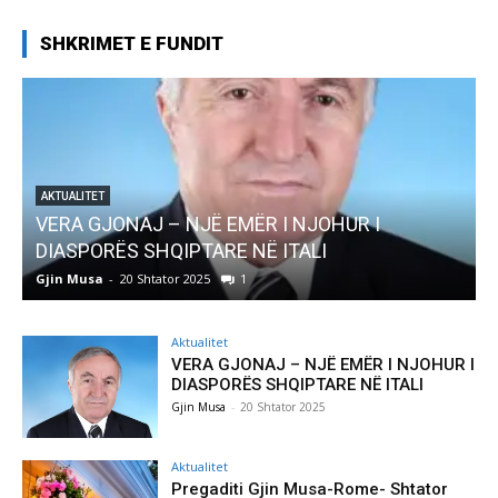
SHKRIMET E FUNDIT
AKTUALITET
VERA GJONAJ – NJË EMËR I NJOHUR I
AKTUA
DIASPORËS SHQIPTARE NË ITALI
Preg
Gjin Musa
-
20 Shtator 2025
1
Gjin 
Aktualitet
VERA GJONAJ – NJË EMËR I NJOHUR I
DIASPORËS SHQIPTARE NË ITALI
Gjin Musa
-
20 Shtator 2025
Aktualitet
Pregaditi Gjin Musa-Rome- Shtator