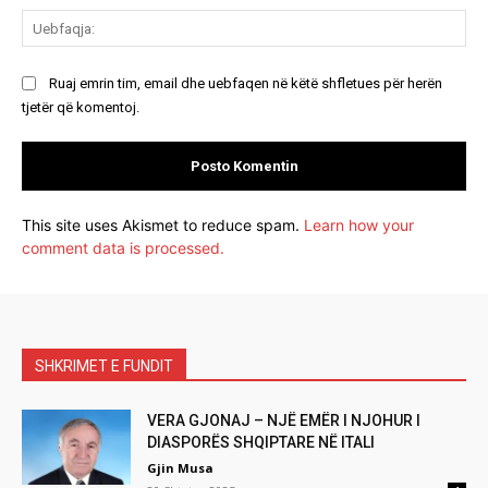
Ue
Ruaj emrin tim, email dhe uebfaqen në këtë shfletues për herën
tjetër që komentoj.
This site uses Akismet to reduce spam.
Learn how your
comment data is processed.
SHKRIMET E FUNDIT
VERA GJONAJ – NJË EMËR I NJOHUR I
DIASPORËS SHQIPTARE NË ITALI
Gjin Musa