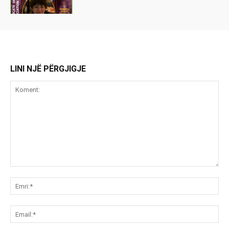
LINI NJË PËRGJIGJE
Koment:
Emr
Ema