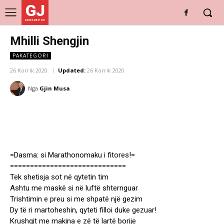
GJ
DRITARE E RE
Mhilli Shengjin
PAKATEGORI
26 Korrik 2020
Updated:
26 Korrik 2020
Nga
Gjin Musa
=Dasma: si Marathonomaku i fitores!=
=============================
Tek shetisja sot në qytetin tim
Ashtu me maskë si në luftë shternguar
Trishtimin e preu si me shpatë një gezim
Dy të ri martoheshin, qyteti filloi duke gezuar!
Krushqit me makina e zë të lartë borije