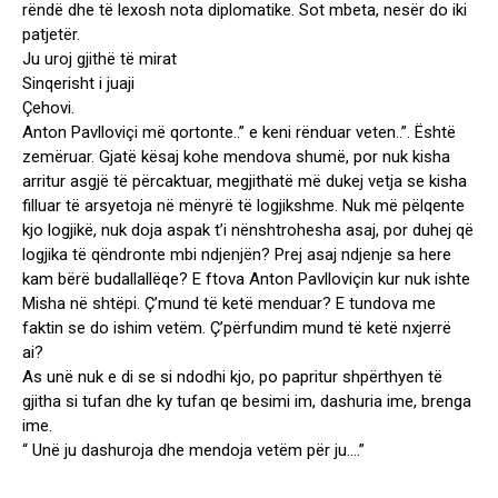
rëndë dhe të lexosh nota diplomatike. Sot mbeta, nesër do iki
patjetër.
Ju uroj gjithë të mirat
Sinqerisht i juaji
Çehovi.
Anton Pavlloviçi më qortonte..” e keni rënduar veten..”. Është
zemëruar. Gjatë kësaj kohe mendova shumë, por nuk kisha
arritur asgjë të përcaktuar, megjithatë më dukej vetja se kisha
filluar të arsyetoja në mënyrë të logjikshme. Nuk më pëlqente
kjo logjikë, nuk doja aspak t’i nënshtrohesha asaj, por duhej që
logjika të qëndronte mbi ndjenjën? Prej asaj ndjenje sa here
kam bërë budallallëqe? E ftova Anton Pavlloviçin kur nuk ishte
Misha në shtëpi. Ç’mund të ketë menduar? E tundova me
faktin se do ishim vetëm. Ç’përfundim mund të ketë nxjerrë
ai?
As unë nuk e di se si ndodhi kjo, po papritur shpërthyen të
gjitha si tufan dhe ky tufan qe besimi im, dashuria ime, brenga
ime.
“ Unë ju dashuroja dhe mendoja vetëm për ju….”