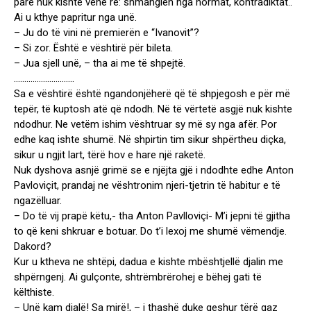
parë nuk kishte vënë re: shmangien nga normat, kontradiktat..
Ai u kthye papritur nga unë.
– Ju do të vini në premierën e “Ivanovit”?
– Si zor. Është e vështirë për bileta.
– Jua sjell unë, – tha ai me të shpejtë.
………………………..
Sa e vështirë është ngandonjëherë që të shpjegosh e për më
tepër, të kuptosh atë që ndodh. Në të vërtetë asgjë nuk kishte
ndodhur. Ne vetëm ishim vështruar sy më sy nga afër. Por
edhe kaq ishte shumë. Në shpirtin tim sikur shpërtheu diçka,
sikur u ngjit lart, tërë hov e hare një raketë.
Nuk dyshova asnjë grimë se e njëjta gjë i ndodhte edhe Anton
Pavloviçit, prandaj ne vështronim njeri-tjetrin të habitur e të
ngazëlluar.
– Do të vij prapë këtu,- tha Anton Pavlloviçi- M’i jepni të gjitha
to që keni shkruar e botuar. Do t’i lexoj me shumë vëmendje.
Dakord?
Kur u ktheva ne shtëpi, dadua e kishte mbështjellë djalin me
shpërngenj. Ai gulçonte, shtrëmbrërohej e bëhej gati të
këlthiste.
– Unë kam djalë! Sa mirë!, – i thashë duke qeshur tërë gaz