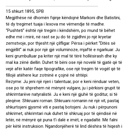
…………………………………………………………………………………………….
15 shkurt 1895, SPB
Megjithëse në dhomën fqinje këndojnë Markoni dhe Batistini,
të dy tregimet tuaja i lexova me vëmendje të madhe.
“Pushteti” është një tregim i këndshëm, po mund të bëhet
edhe më i mirë, në rast se ju do të zgjidhni jo një kryetar
zemstvoje, por thjesht një çilfligar. Përsa i përket “Ditës së
engjëllit” ai nuk por një gjë voluminoze, mjaftë e ngarkuar. Ju
keni grumbulluar pa kriter një mal të tërë hollësirash dhe ky
mal ka zënë diellin. Duhet të bëni ose një novelë të gjatë që të
vejë afër katër faqe tipografike, ose një tregim të vogël që të
fillojë atëhere kur zotninë e çojnë në shtëpi.
Rezyme: Ju jeni një njeri i talentuar, por e keni rënduar veten,
ose po të shprehem në mënyrë vulgare, ju i përkisni grupit të
shkrimtarëve natyralistë. Ju e keni një gjuhë të goditur, si të
pleqëve. Shkruani roman. Shkruani romanin në një vit, pastaj
shkurtojeni gjysmë viti e pastaj botojeni. Ju nuk i përpunoni
shkrimet, shkrimtari nuk duhet të shkruaj por të qëndisë në
letër, në mënyrë që puna t’i dalë e imët, e ngadaltë. Më falni
për këtë instruksion. Ngandonjëherë të lind dëshira të hiqesh i