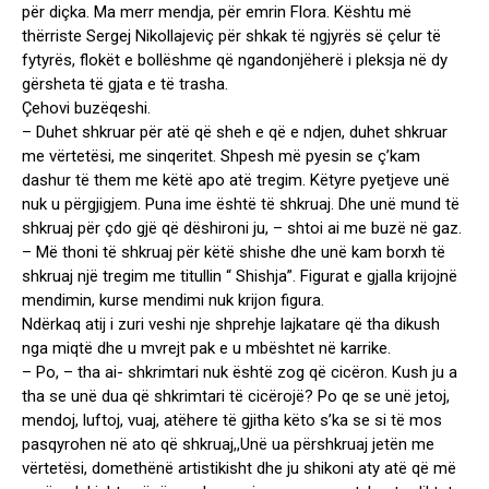
për diçka. Ma merr mendja, për emrin Flora. Kështu më
thërriste Sergej Nikollajeviç për shkak të ngjyrës së çelur të
fytyrës, flokët e bollëshme që ngandonjëherë i pleksja në dy
gërsheta të gjata e të trasha.
Çehovi buzëqeshi.
– Duhet shkruar për atë që sheh e që e ndjen, duhet shkruar
me vërtetësi, me sinqeritet. Shpesh më pyesin se ç’kam
dashur të them me këtë apo atë tregim. Këtyre pyetjeve unë
nuk u përgjigjem. Puna ime është të shkruaj. Dhe unë mund të
shkruaj për çdo gjë që dëshironi ju, – shtoi ai me buzë në gaz.
– Më thoni të shkruaj për këtë shishe dhe unë kam borxh të
shkruaj një tregim me titullin “ Shishja”. Figurat e gjalla krijojnë
mendimin, kurse mendimi nuk krijon figura.
Ndërkaq atij i zuri veshi nje shprehje lajkatare që tha dikush
nga miqtë dhe u mvrejt pak e u mbështet në karrike.
– Po, – tha ai- shkrimtari nuk është zog që cicëron. Kush ju a
tha se unë dua që shkrimtari të cicërojë? Po qe se unë jetoj,
mendoj, luftoj, vuaj, atëhere të gjitha këto s’ka se si të mos
pasqyrohen në ato që shkruaj,,Unë ua përshkruaj jetën me
vërtetësi, domethënë artistikisht dhe ju shikoni aty atë që më