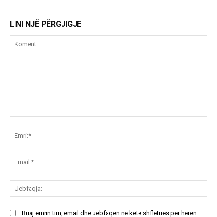
LINI NJË PËRGJIGJE
Koment:
Emr
Ema
Ue
Ruaj emrin tim, email dhe uebfaqen në këtë shfletues për herën