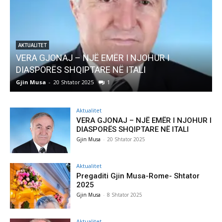
AKTUALITET
Pregaditi Gjin Musa-Rome- Shtator 2025
Gjin Musa
-
8 Shtator 2025
0
Aktualitet
VERA GJONAJ – NJË EMËR I NJOHUR I
DIASPORËS SHQIPTARE NË ITALI
Gjin Musa
-
20 Shtator 2025
Aktualitet
Pregaditi Gjin Musa-Rome- Shtator
2025
Gjin Musa
-
8 Shtator 2025
Aktualitet