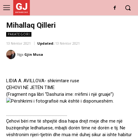
GJ
DRITARE E RE
Mihallaq Qilleri
PAKATEGORI
13 Nëntor 2021
Updated:
13 Nëntor 2021
Nga
Gjin Musa
LIDIA A. AVILLOVA- shkrimtare ruse
ÇEHOVI NË JETËN TIME
(Fragment nga libri “Dashuria ime: rrëfimi i një gruaje”)
…………………………………………………………
Çehovi bëri me të shpejtë disa hapa drejt meje dhe me një
buzëqeshje ledhatuese, mbajti dorën time në dorën e tij. Ne
vështronim njeri-tjetrin dhe mua më duhej sikur ai ishte habitur