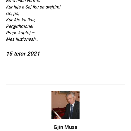
Bota ende vërtitet
Kur hija e Saj iku pa drejtim!
Oh, po,
Kur Ajo ka ikur,
Përgjithmonë!
Prapë kaptoj –
Mes iluzionesh…
15 tetor 2021
Gjin Musa