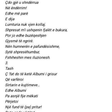
Çdo gjë u shndërrua
Në ëndërrim!
Edhe më parë
E dija
Lumturia nuk vjen kollaj.
Shpresat m’i ushqenin fjalët e bukura,
Por jo edhe buzëqeshjen
Gjysmë të ngrirë.
Nën humnerën e pafundësishme,
Sytë shpresëhumbur,
Fshiheshin mes iluzionesh.
3.
Tash
Ç ‘fat do të ketë Albumi i grisur
Që varfëroi
Sirtarin e kujtimeve…
Edhe Albumi
Pa asnjë fije mëkati
Përjetoi
Një fund të (pa) pritur!