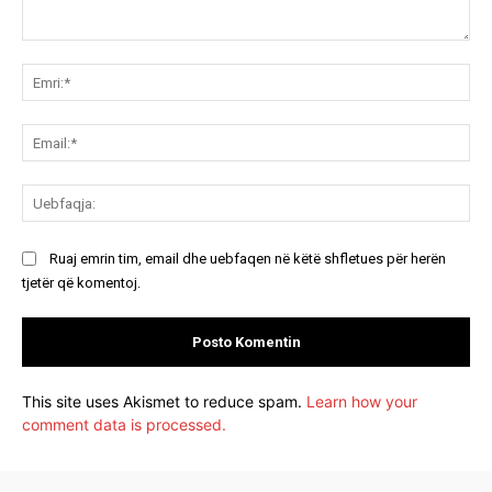
Koment:
Emr
Ema
Ue
Ruaj emrin tim, email dhe uebfaqen në këtë shfletues për herën
tjetër që komentoj.
This site uses Akismet to reduce spam.
Learn how your
comment data is processed.