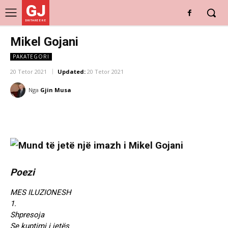
GJ
DRITARE E RE
Mikel Gojani
PAKATEGORI
20 Tetor 2021
Updated:
20 Tetor 2021
Nga
Gjin Musa
Poezi
MES ILUZIONESH
1.
Shpresoja
Se kuptimi i jetës