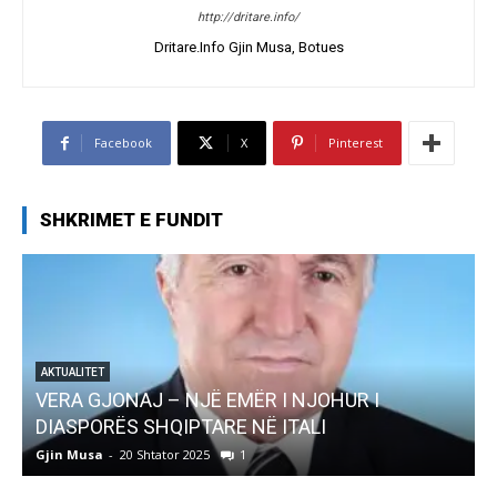
http://dritare.info/
Dritare.Info Gjin Musa, Botues
Facebook
X
Pinterest
SHKRIMET E FUNDIT
AKTUALITET
Pregaditi Gjin Musa-Rome- Shtator 2025
Gjin Musa
-
8 Shtator 2025
0