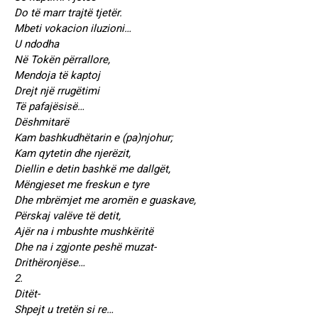
Do të marr trajtë tjetër.
Mbeti vokacion iluzioni…
U ndodha
Në Tokën përrallore,
Mendoja të kaptoj
Drejt një rrugëtimi
Të pafajësisë…
Dëshmitarë
Kam bashkudhëtarin e (pa)njohur;
Kam qytetin dhe njerëzit,
Diellin e detin bashkë me dallgët,
Mëngjeset me freskun e tyre
Dhe mbrëmjet me aromën e guaskave,
Përskaj valëve të detit,
Ajër na i mbushte mushkëritë
Dhe na i zgjonte peshë muzat-
Drithëronjëse…
2.
Ditët-
Shpejt u tretën si re…