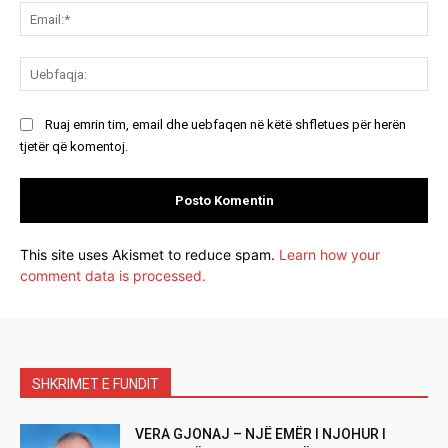
Ema
Ue
Ruaj emrin tim, email dhe uebfaqen në këtë shfletues për herën
tjetër që komentoj.
This site uses Akismet to reduce spam.
Learn how your
comment data is processed.
SHKRIMET E FUNDIT
VERA GJONAJ – NJË EMËR I NJOHUR I