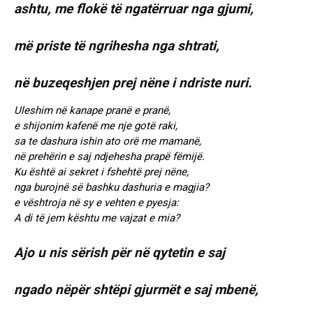
ashtu, me flokë të ngatërruar nga gjumi,
më priste të ngrihesha nga shtrati,
në buzeqeshjen prej nëne i ndriste nuri.
Uleshim në kanape pranë e pranë,
e shijonim kafenë me nje gotë raki,
sa te dashura ishin ato orë me mamanë,
në prehërin e saj ndjehesha prapë fëmijë.
Ku është ai sekret i fshehtë prej nëne,
nga burojnë së bashku dashuria e magjia?
e vështroja në sy e vehten e pyesja:
A di të jem kështu me vajzat e mia?
Ajo u nis sërish për në qytetin e saj
ngado nëpër shtëpi gjurmët e saj mbenë,