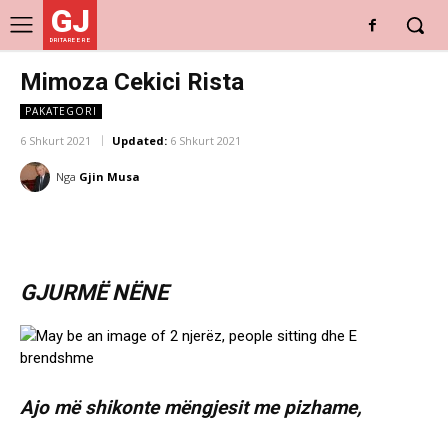
GJ
DRITARE E RE
Mimoza Cekici Rista
PAKATEGORI
6 Shkurt 2021
Updated:
6 Shkurt 2021
Nga
Gjin Musa
GJURMË NËNE
Ajo më shikonte mëngjesit me pizhame,