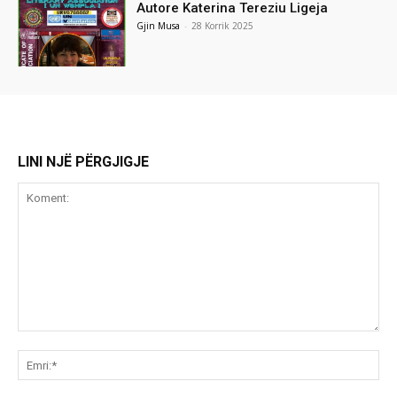
Autore Katerina Tereziu Ligeja
Gjin Musa
-
28 Korrik 2025
LINI NJË PËRGJIGJE
Koment:
Emr