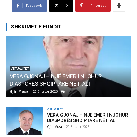
Facebook
X
Pinterest
SHKRIMET E FUNDIT
I NJOHUR I
AKTUALITET
ITALI
Pregaditi Gjin Musa-Rome- Shta
Gjin Musa
-
8 Shtator 2025
0
Aktualitet
VERA GJONAJ – NJË EMËR I NJOHUR I
DIASPORËS SHQIPTARE NË ITALI
Gjin Musa
-
20 Shtator 2025