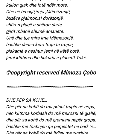
kullon gjak dhe lotë ndër mote.
Dhe në brengë,imja ,Mëmëzonjë,
buzëve pjalmon,si dorëzonjë,
shëron plagë e shëron derte,
gjirit mbanë shumë amanete.
Unë dhe ti,e mira ime Mëmëzonjë,
bashkë derisa këto troje të rrojnë,
piskamë e heshtur jemi në këtë botë,
jemi klithma dhe bukuria e planetit Tokë.
©copyright reserved Mimoza Çobo
“””””””””””””””””””””””””””””””””””””””””
DHE PËR SA KOHË…
Dhe për sa kohë do ma prisni trupin në copa,
nën klithma korbash do më murosni të gjallë,
dhe për sa kohë do më gremisni nëpër gropa,
bashkë me foshnjën që përpëlitet në bark ?!…
Dhe për sa kohë do më lidhni me zinxhirë