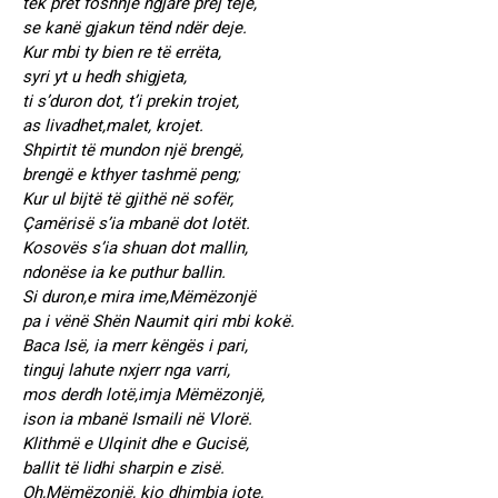
tek pret foshnje ngjarë prej teje,
se kanë gjakun tënd ndër deje.
Kur mbi ty bien re të errëta,
syri yt u hedh shigjeta,
ti s’duron dot, t’i prekin trojet,
as livadhet,malet, krojet.
Shpirtit të mundon një brengë,
brengë e kthyer tashmë peng;
Kur ul bijtë të gjithë në sofër,
Çamërisë s’ia mbanë dot lotët.
Kosovës s’ia shuan dot mallin,
ndonëse ia ke puthur ballin.
Si duron,e mira ime,Mëmëzonjë
pa i vënë Shën Naumit qiri mbi kokë.
Baca Isë, ia merr këngës i pari,
tinguj lahute nxjerr nga varri,
mos derdh lotë,imja Mëmëzonjë,
ison ia mbanë Ismaili në Vlorë.
Klithmë e Ulqinit dhe e Gucisë,
ballit të lidhi sharpin e zisë.
Oh,Mëmëzonjë, kjo dhimbja jote,