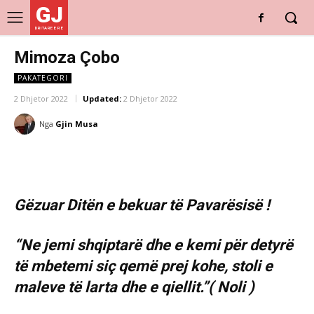
GJ
DRITARE E RE
Mimoza Çobo
PAKATEGORI
2 Dhjetor 2022
Updated:
2 Dhjetor 2022
Nga
Gjin Musa
Gëzuar Ditën e bekuar të Pavarësisë !
“Ne jemi shqiptarë dhe e kemi për detyrë
të mbetemi siç qemë prej kohe, stoli e
maleve të larta dhe e qiellit.”( Noli )