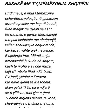
BASHKË ME TY,MËMËZONJA SHQIPËRI
Dridhmë je, e imja Mëmëzonjë,
psherëtimë vale,që më gjunjëzon,
aromë bjeshke,me hap të lashtë,
fllad magjik,që rrjedh në asht.
Ke moshën e gurit,o Mëmëzonjë,
tempull lashtësie me shqiponjë,
vallen shekujve,ke hequr rëndë,
kur buza rridhte gjak në këngë.
E hijshmja ime, Mëmëzonja,
perëndeshë bukurie në shqota,
kush të njohu e s’i dhe muzë,
kujt s’i mbete fllad ndër buzë.
E ç’janë, yjësitë e Perseut,
kur ndrin qiellit të Mesdheut,
fiken galaktikës, pa u ndjerë,
se ti yllëzon, mbi yjet e tjerë.
Ti derdh argjend netëve të vona,
shpërgënjve qëndisur me ojna,