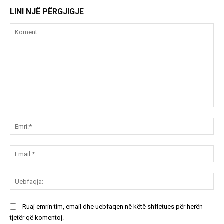
LINI NJË PËRGJIGJE
Koment:
Emr
Ema
Ue
Ruaj emrin tim, email dhe uebfaqen në këtë shfletues për herën
tjetër që komentoj.