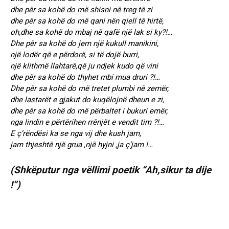
dhe për sa kohë do më shisni në treg të zi
dhe për sa kohë do më qani nën qiell të hirtë,
oh,dhe sa kohë do mbaj në qafë një lak si ky?!…
Dhe për sa kohë do jem një kukull manikini,
një lodër që e përdorë, si të dojë burri,
një klithmë llahtarë,që ju ndjek kudo që vini
dhe për sa kohë do thyhet mbi mua druri ?!…
Dhe për sa kohë do më tretet plumbi në zemër,
dhe lastarët e gjakut do kuqëlojnë dheun e zi,
dhe për sa kohë do më përbaltet i bukuri emër,
nga lindin e përtërihen rrënjët e vendit tim ?!…
E ç’rëndësi ka se nga vij dhe kush jam,
jam thjeshtë një grua ,një hyjni ,ja ç’jam !…
(Shkëputur nga vëllimi poetik “Ah,sikur ta dije
!”)