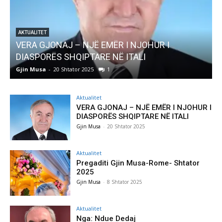
AKTUALITET
VERA GJONAJ – NJË EMËR I NJOHUR I
DIASPORËS SHQIPTARE NË ITALI
Gjin Musa
-
20 Shtator 2025
1
G
Aktualitet
VERA GJONAJ – NJË EMËR I NJOHUR I
DIASPORËS SHQIPTARE NË ITALI
Gjin Musa
-
20 Shtator 2025
Aktualitet
Pregaditi Gjin Musa-Rome- Shtator
2025
Gjin Musa
-
8 Shtator 2025
Aktualitet
Nga: Ndue Dedaj