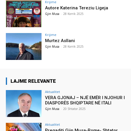
Krijime
Autore Katerina Tereziu Ligeja
Gjin Musa
-
28 Korrik 2025
Krijime
Murtez Asllani
Gjin Musa
-
28 Korrik 2025
LAJME RELEVANTE
Aktualitet
VERA GJONAJ – NJË EMËR I NJOHUR I
DIASPORËS SHQIPTARE NË ITALI
Gjin Musa
-
20 Shtator 2025
Aktualitet
Pregaditi Gjin Musa-Rome- Shtator