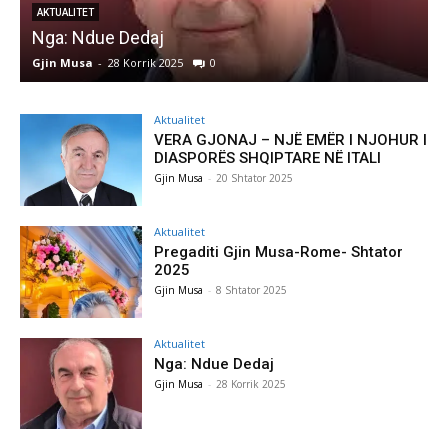
AKTUALITET
Nga: Ndue Dedaj
A
Gjin Musa
-
28 Korrik 2025
0
G
Aktualitet
VERA GJONAJ – NJË EMËR I NJOHUR I
DIASPORËS SHQIPTARE NË ITALI
Gjin Musa
-
20 Shtator 2025
Aktualitet
Pregaditi Gjin Musa-Rome- Shtator
2025
Gjin Musa
-
8 Shtator 2025
Aktualitet
Nga: Ndue Dedaj
Gjin Musa
-
28 Korrik 2025