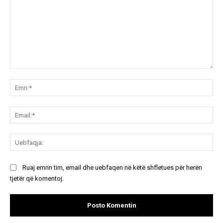
Koment:
Emr
Ema
Ue
Ruaj emrin tim, email dhe uebfaqen në këtë shfletues për herën
tjetër që komentoj.