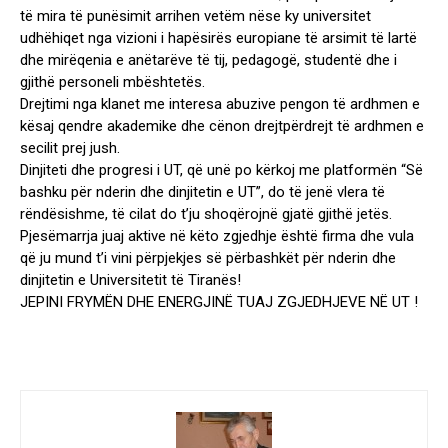
të mira të punësimit arrihen vetëm nëse ky universitet
udhëhiqet nga vizioni i hapësirës europiane të arsimit të lartë
dhe mirëqenia e anëtarëve të tij, pedagogë, studentë dhe i
gjithë personeli mbështetës.
Drejtimi nga klanet me interesa abuzive pengon të ardhmen e
kësaj qendre akademike dhe cënon drejtpërdrejt të ardhmen e
secilit prej jush.
Dinjiteti dhe progresi i UT, që unë po kërkoj me platformën “Së
bashku për nderin dhe dinjitetin e UT”, do të jenë vlera të
rëndësishme, të cilat do t’ju shoqërojnë gjatë gjithë jetës.
Pjesëmarrja juaj aktive në këto zgjedhje është firma dhe vula
që ju mund t’i vini përpjekjes së përbashkët për nderin dhe
dinjitetin e Universitetit të Tiranës!
JEPINI FRYMËN DHE ENERGJINË TUAJ ZGJEDHJEVE NË UT !