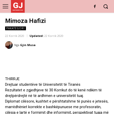
GJ
DRITARE E RE
Mimoza Hafizi
PAKATEGORI
22 Korrik 2020
Updated:
22 Korrik 2020
Nga
Gjin Musa
THIRRJE
Drejtuar studentëve të Universitetit të Tiranës
Rezultatet e zgjedhjeve të 30 Korrikut do të kenë ndikim të
drejtpërdrejtë në të ardhmen e universitetit tuaj.
Diplomat cilësore, kushtet e përshtatshme të punës e jetesës,
marrëdhëniet korrekte e bashkëpunuese me profesoratin,
cilësia e lartë e formimit dhe informimit, perspektivat tuaja më