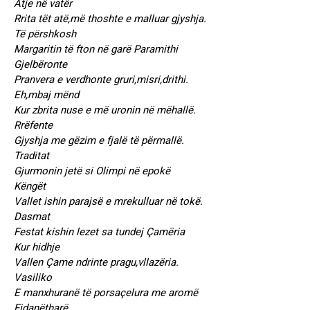
Atje në vatër
Rrita tët atë,më thoshte e malluar gjyshja.
Të përshkosh
Margaritin të fton në garë Paramithi
Gjelbëronte
Pranvera e verdhonte gruri,misri,drithi.
Eh,mbaj mënd
Kur zbrita nuse e më uronin në mëhallë.
Rrëfente
Gjyshja me gëzim e fjalë të përmallë.
Traditat
Gjurmonin jetë si Olimpi në epokë
Këngët
Vallet ishin parajsë e mrekulluar në tokë.
Dasmat
Festat kishin lezet sa tundej Çamëria
Kur hidhje
Vallen Çame ndrinte pragu,vllazëria.
Vasiliko
E manxhuranë të porsaçelura me aromë
Fidanëtharë