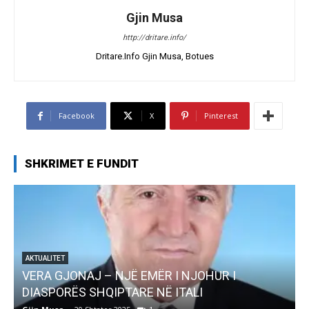
Gjin Musa
http://dritare.info/
Dritare.Info Gjin Musa, Botues
Facebook
X
Pinterest
SHKRIMET E FUNDIT
AKTUALITET
Pregaditi Gjin Musa-Rome- Shtator 2025