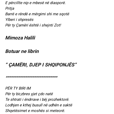
E përcillte nip e mbesë në diasporë.
Pritja
Barrë e rëndë e mërgimi shi me sqotë
Ylberi i shpresës
Për ty Çamëri është i shejnti Zot!
Mimoza Halili
Botuar ne librin
” ÇAMËRI, DJEP I SHQIPONJËS”
“””””””””””””””””””””””””””””
PËR TY BIRI IM
Për ty bir,zbres yjet çdo natë
Te shtrati i ëndrrave i bëj prozhektorë.
Lodhjen e kthej busull në udhën e saktë
Shqetësimet e moshës si meteorë.