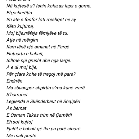
Në kujtesë s’i fshin koha,as laps e gomë.
Eh,psherëtin
Im atë e fosfor loti rrëshqet në sy.
Këto kujtime,
Moj bijë,rrëfeja fëmijëve të tu.
Atje në mërgim
Kam lënë një amanet në Pargë
Flutuarta e babait,
Sillmë një grusht dhe nga largë.
A e di moj bijë,
Për çfare kohe të tregoj më parë?
Ëndrrën
Ma zbuan,por shpirtin s’ma kanë vrarë.
S’harrohet
Legjenda e Skëndërbeut në Shqipëri
As bëmat
E Osman Takës trim në Çamëri!
Eh,sot kujtoj
Fjalët e babait që iku pa parë sinorë.
Me mall priste