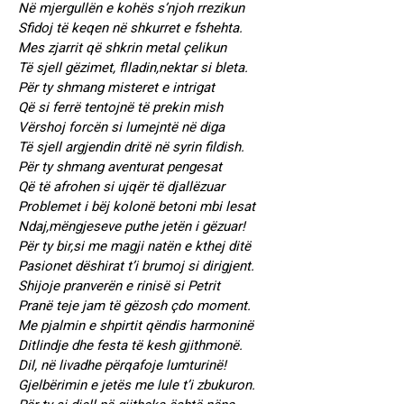
Në mjergullën e kohës s’njoh rrezikun
Sfidoj të keqen në shkurret e fshehta.
Mes zjarrit që shkrin metal çelikun
Të sjell gëzimet, flladin,nektar si bleta.
Për ty shmang misteret e intrigat
Që si ferrë tentojnë të prekin mish
Vërshoj forcën si lumejntë në diga
Të sjell argjendin dritë në syrin fildish.
Për ty shmang aventurat pengesat
Që të afrohen si ujqër të djallëzuar
Problemet i bëj kolonë betoni mbi lesat
Ndaj,mëngjeseve puthe jetën i gëzuar!
Për ty bir,si me magji natën e kthej ditë
Pasionet dëshirat t’i brumoj si dirigjent.
Shijoje pranverën e rinisë si Petrit
Pranë teje jam të gëzosh çdo moment.
Me pjalmin e shpirtit qëndis harmoninë
Ditlindje dhe festa të kesh gjithmonë.
Dil, në livadhe përqafoje lumturinë!
Gjelbërimin e jetës me lule t’i zbukuron.