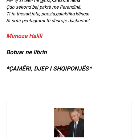
Për ty si diell në gjithçka është nëna
Çdo sekond bëj paktë me Perëndinë.
Ti je thesari,jeta, poezia,galaktika,kënga!
Si notë pentagrami të dhurojë dashurinë!
Mimoza Halili
Botuar ne librin
*ÇAMËRI, DJEP I SHQIPONJËS*