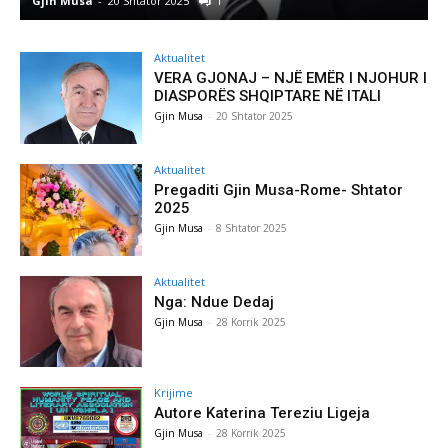
Gjin Musa
-
8 Shtator 2025
0
Aktualitet
VERA GJONAJ – NJË EMËR I NJOHUR I
DIASPORËS SHQIPTARE NË ITALI
Gjin Musa
-
20 Shtator 2025
Aktualitet
Pregaditi Gjin Musa-Rome- Shtator
2025
Gjin Musa
-
8 Shtator 2025
Aktualitet
Nga: Ndue Dedaj
Gjin Musa
-
28 Korrik 2025
Krijime
Autore Katerina Tereziu Ligeja
Gjin Musa
-
28 Korrik 2025