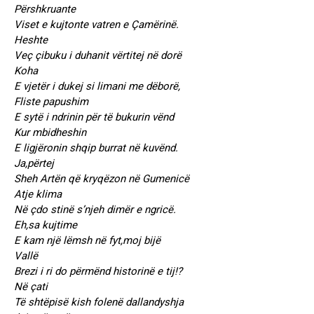
Përshkruante
Viset e kujtonte vatren e Çamërinë.
Heshte
Veç çibuku i duhanit vërtitej në dorë
Koha
E vjetër i dukej si limani me dëborë,
Fliste papushim
E sytë i ndrinin për të bukurin vënd
Kur mbidheshin
E ligjëronin shqip burrat në kuvënd.
Ja,përtej
Sheh Artën që kryqëzon në Gumenicë
Atje klima
Në çdo stinë s’njeh dimër e ngricë.
Eh,sa kujtime
E kam një lëmsh në fyt,moj bijë
Vallë
Brezi i ri do përmënd historinë e tij!?
Në çati
Të shtëpisë kish folenë dallandyshja