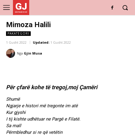
GJ
DRITARE E RE
Mimoza Halili
PAKATEGORI
1 Gusht 2022
Updated:
1 Gusht 2022
Nga
Gjin Musa
Për çfarë kohe të tregoj,moj Çamëri
Shumë
Ngjarje e histori më tregonte im atë
Kur gjyshi
I tij kishte udhëtuar ne Pargë e Filatë.
Sa mall
Përmbledhur si re që vetëtin