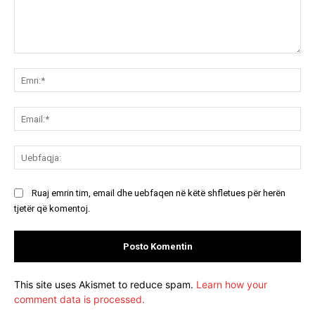
Koment:
Emr
Ema
Ue
Ruaj emrin tim, email dhe uebfaqen në këtë shfletues për herën
tjetër që komentoj.
This site uses Akismet to reduce spam.
Learn how your
comment data is processed.