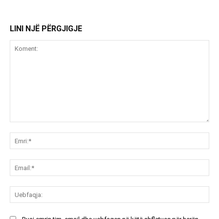
LINI NJË PËRGJIGJE
Koment:
Emr
Ema
Ue