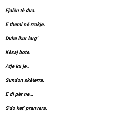
Fjalèn tè dua.
E themi né rrokje.
Duke ikur larg’
Kèsaj bote.
Atje ku je..
Sundon skèterra.
E di pèr ne…
S’do ket’ pranvera.