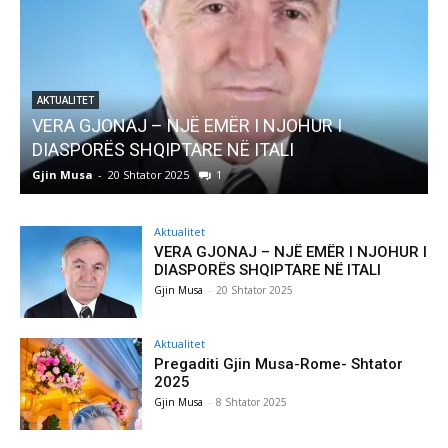
AKTUALITET
VERA GJONAJ – NJË EMËR I NJOHUR I
DIASPORËS SHQIPTARE NË ITALI
Gjin Musa
-
20 Shtator 2025
1
G
Aktualitet
VERA GJONAJ – NJË EMËR I NJOHUR I
DIASPORËS SHQIPTARE NË ITALI
Gjin Musa
-
20 Shtator 2025
Aktualitet
Pregaditi Gjin Musa-Rome- Shtator
2025
Gjin Musa
-
8 Shtator 2025