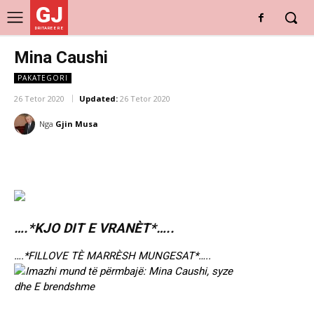
GJ
DRITARE E RE
Mina Caushi
PAKATEGORI
26 Tetor 2020
Updated:
26 Tetor 2020
Nga
Gjin Musa
….*KJO DIT E VRANÈT*…..
….*FILLOVE TÈ MARRÈSH MUNGESAT*…..