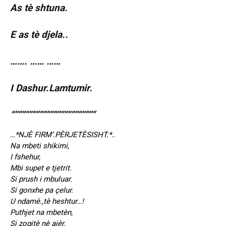
As tè shtuna.
E as tè djela..
……. …… ……
I Dashur.Lamtumir.
“”””””””””””””””””””””””
…*NJÈ FIRM’.PÈRJETÈSISHT.*..
Na mbeti shikimi,
I fshehur,
Mbi supet e tjetrit.
Si prush i mbuluar.
Si gonxhe pa çelur.
U ndamè.,tè heshtur…!
Puthjet na mbetèn,
Si zogjtè nè ajèr.