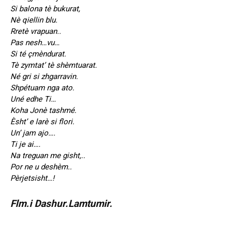
Si balona tè bukurat,
Nè qiellin blu.
Rretè vrapuan..
Pas nesh…vu…
Si té çmèndurat.
Tè zymtat’ tè shèmtuarat.
Né gri si zhgarravin.
Shpétuam nga ato.
Uné edhe Ti…
Koha Jonè tashmé.
Èsht’ e larè si flori.
Un’ jam ajo….
Ti je ai….
Na treguan me gisht,..
Por ne u deshèm..
Pèrjetsisht…!
Flm.i Dashur.Lamtumir.