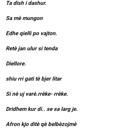
Ta dish i dashur.
Sa mè mungon
Edhe qielli po vajton.
Retè jan ulur si tenda
Diellore.
shiu rri gati tè bjer litar
Si nè uj varè.rrèke- rrèke.
Dridhem kur di.. se sa larg je.
Afron kjo ditè qè belbèzojmè