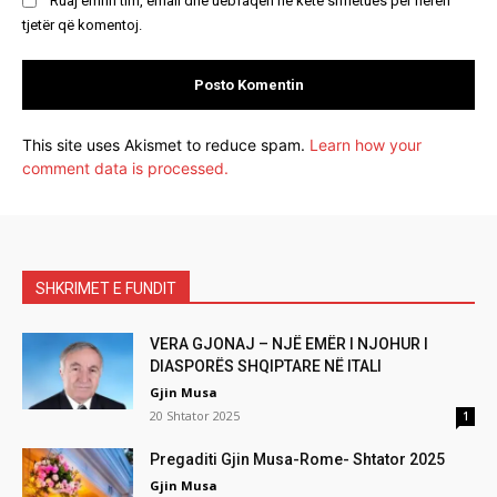
Ruaj emrin tim, email dhe uebfaqen në këtë shfletues për herën
tjetër që komentoj.
This site uses Akismet to reduce spam.
Learn how your
comment data is processed.
SHKRIMET E FUNDIT
VERA GJONAJ – NJË EMËR I NJOHUR I
DIASPORËS SHQIPTARE NË ITALI
Gjin Musa
20 Shtator 2025
1
Pregaditi Gjin Musa-Rome- Shtator 2025
Gjin Musa