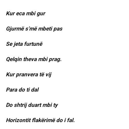
Kur eca mbi gur
Gjurmë s’më mbeti pas
Se jeta furtunē
Qelqin theva mbi prag.
Kur pranvera të vij
Para do ti dal
Do shtrij duart mbi ty
Horizontit flakërimë do i fal.