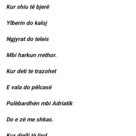
Kur shiu tē bjerē
Ylberin do kaloj
Ngjyrat do teleis
Mbi harkun rrethor.
Kur deti te trazohet
E vala do pëlcasë
Pulèbardhèn mbi Adriatik
Do e zë me shkas.
Kur dielli tè lind