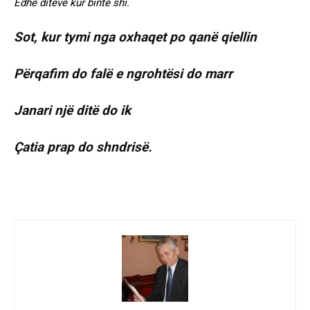
Edhe ditëve kur binte shi.
Sot, kur tymi nga oxhaqet po qanë qiellin
Përqafim do falë e ngrohtësi do marr
Janari një ditë do ik
Çatia prap do shndrisë.