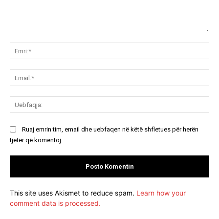
Koment:
Emr
Ema
Ue
Ruaj emrin tim, email dhe uebfaqen në këtë shfletues për herën
tjetër që komentoj.
This site uses Akismet to reduce spam.
Learn how your
comment data is processed.