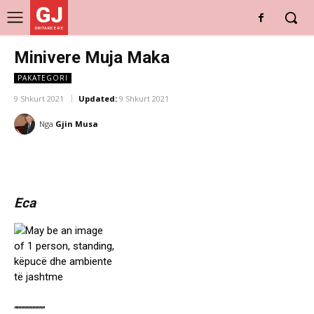
GJ
DRITARE E RE
Minivere Muja Maka
PAKATEGORI
9 Shkurt 2021
Updated:
9 Shkurt 2021
Nga
Gjin Musa
Eca
“””””””””””