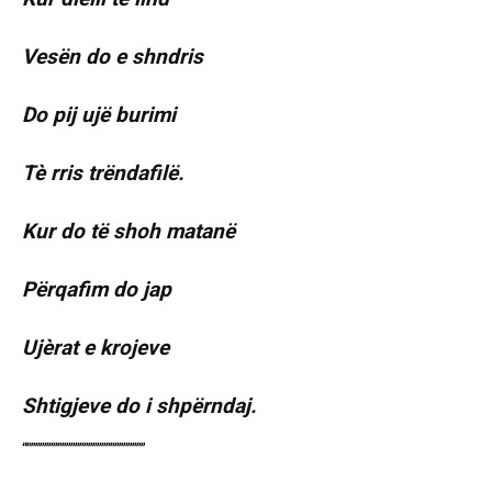
Vesën do e shndris
Do pij ujë burimi
Tè rris trëndafilë.
Kur do të shoh matanë
Përqafim do jap
Ujèrat e krojeve
Shtigjeve do i shpërndaj.
“”””””””””””””””””””””””””””