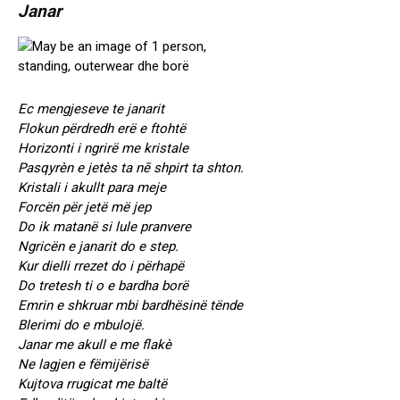
Janar
Ec mengjeseve te janarit
Flokun përdredh erë e ftohtë
Horizonti i ngrirë me kristale
Pasqyrèn e jetès ta nē shpirt ta shton.
Kristali i akullt para meje
Forcën për jetë më jep
Do ik matanë si lule pranvere
Ngricën e janarit do e step.
Kur dielli rrezet do i përhapë
Do tretesh ti o e bardha borë
Emrin e shkruar mbi bardhësinë tënde
Blerimi do e mbulojë.
Janar me akull e me flakè
Ne lagjen e fëmijërisë
Kujtova rrugicat me baltë