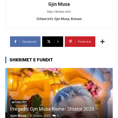
Gjin Musa
http://dritare.info/
Dritare.Info Gjin Musa, Botues
Facebook
X
Pinterest
SHKRIMET E FUNDIT
AKTUALITET
Pregaditi Gjin Musa-Rome- Shtator 2025
Gjin Musa
-
8 Shtator 2025
0
G