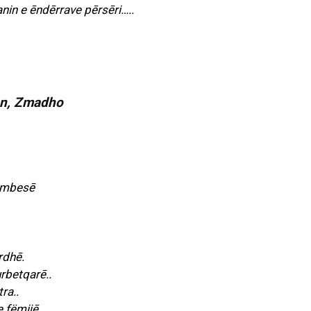
nin e ēndērrave pērsēri…..
o mbesē
rdhē.
urbetqarē..
ra..
 fëmijē..