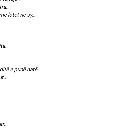
ra..
me lotēt nē sy…
ta..
ditē e punē natē..
t..
..
r..