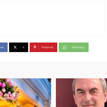
ook
X
Pinterest
WhatsApp