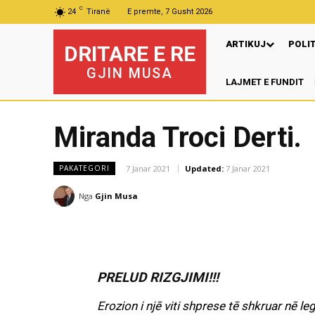
C
24
Tiranë
E premte, 7 Gusht 2026
ARTIKUJ
POLI
DRITARE E RE
GJIN MUSA
LAJMET E FUNDIT
P
Miranda Troci Derti.
7 Janar 2021
Updated:
7 Janar 2021
PAKATEGORI
Nga
Gjin Musa
PRELUD RIZGJIMI!!!
Erozion i njē viti shprese tē shkruar nē le