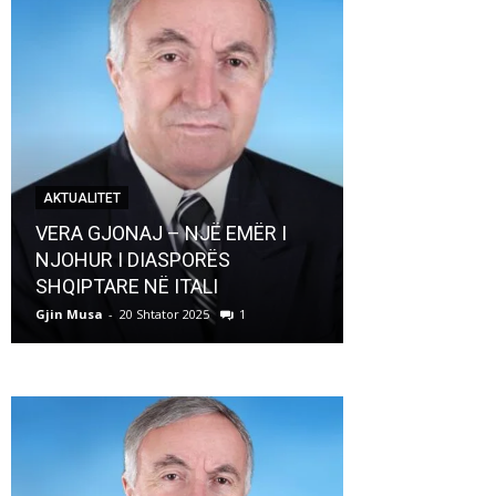
AKTUALITET
AKTUALITET
VERA GJONAJ – NJË EMËR I
NJOHUR I DIASPORËS
Pregaditi Gji
SHQIPTARE NË ITALI
Shtator 2025
Gjin Musa
-
20 Shtator 2025
1
Gjin Musa
-
8 Shtat