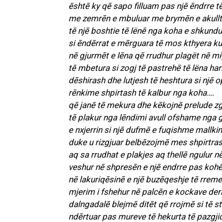
ēshtē ky qē sapo filluam pas njē ēndrre tē 
me zemrēn e mbuluar me brymēn e akullt
tē njē boshtie tē lënē nga koha e shkundu
si ēndērrat e mērguara tē mos kthyera k
nē gjurmēt e lēna qē rrudhur plagët nē m
tē mbetura si zogj tē pastrehē tē lëna har
dēshirash dhe lutjesh tē heshtura si njē
rēnkime shpirtash tē kalbur nga koha….
qē janē tē mekura dhe kēkojnē prelude zgj
tē plakur nga lēndimi avull ofshame nga g
e nxjerrin si njē dufmē e fuqishme mallki
duke u rizgjuar belbēzojmē mes shpirtra
aq sa rrudhat e plakjes aq thellē ngulur n
veshur nē shpresēn e njē endrre pas koh
nē lakuriqēsinē e njē buzēqeshje tē rreme
mjerim i fshehur nē palcēn e kockave deri
dalngadalē blejmē ditēt qē rrojmē si tē s
ndērtuar pas mureve tē hekurta tē pazgji