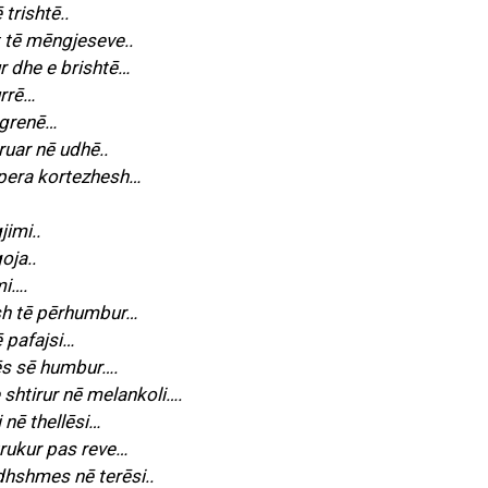
trishtē..
 tē mēngjeseve..
r dhe e brishtē…
urrē…
igrenē…
ruar nē udhē..
 opera kortezhesh…
imi..
oja..
mi….
sh tē pērhumbur…
ē pafajsi…
ēs sē humbur….
 shtirur nē melankoli….
 nē thellēsi…
trukur pas reve…
dhshmes nē terēsi..