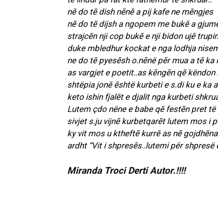
nē do tē dish nēnē a pij kafe ne mēngjes
nē do tē dijsh a ngopem me bukē a gjumē
strajcēn nji cop bukē e nji bidon ujē trupin
duke mbledhur kockat e nga lodhja nisem
ne do tē pyesēsh o.nēnë pēr mua a tē ka m
as vargjet e poetit..as kēngēn qē këndon 
shtëpia jonē ēshtë kurbeti e s.di ku e ka a
keto ishin fjalēt e djalit nga kurbeti shkrua
Lutem çdo nëne e babe qē festēn pret të 
sivjet s.ju vijnē kurbetqarēt lutem mos i p
ky vit mos u ktheftē kurrē as nē gojdhēn
ardht “Vit i shpresēs..lutemi për shpresë 
Miranda Troci Derti Autor.!!!!