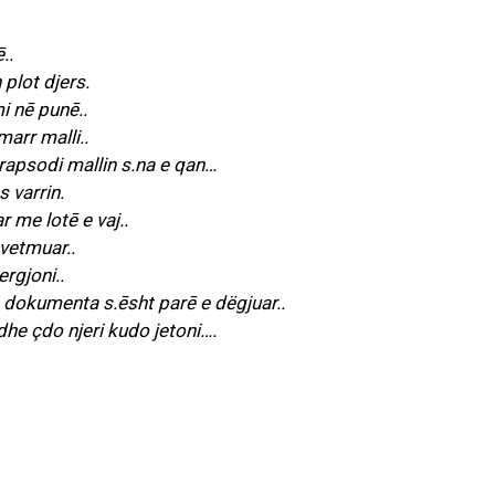
..
 plot djers.
i nē punē..
arr malli..
rapsodi mallin s.na e qan…
s varrin.
r me lotē e vaj..
vetmuar..
ergjoni..
a dokumenta s.ēsht parē e dëgjuar..
dhe çdo njeri kudo jetoni….