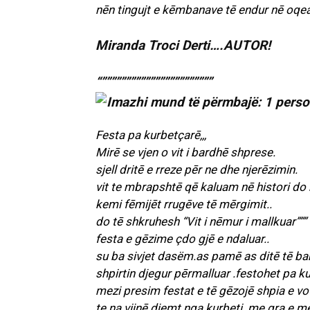
nēn tingujt e kēmbanave tē endur nē oqea
Miranda Troci Derti….AUTOR!
“”””””””””””””””””””””””
Festa pa kurbetçarē,,,
Mirē se vjen o vit i bardhē shprese.
sjell dritē e rreze pēr ne dhe njerēzimin.
vit te mbrapshtē qē kaluam nē histori d
kemi fēmijēt rrugēve tē mērgimit..
do tē shkruhesh “Vit i nēmur i mallkuar”””
festa e gēzime çdo gjē e ndaluar..
su ba sivjet dasëm.as pamē as ditē tē ba
shpirtin djegur pērmalluar .festohet pa k
mezi presim festat e tē gēzojē shpia e vot
te na vijnē djemt nga kurbeti .me gra e me