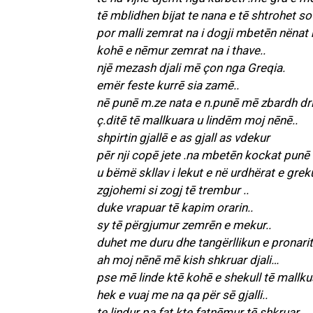
tē mblidhen bijat te nana e tē shtrohet sof
por malli zemrat na i dogji mbetēn nënat 
kohē e nēmur zemrat na i thave..
njē mezash djali mē çon nga Greqia.
emër feste kurrē sia zamē..
nē punē m.ze nata e n.punē mē zbardh dri
ç.ditē tē mallkuara u lindēm moj nēnē..
shpirtin gjallē e as gjall as vdekur
pēr nji copē jete .na mbetēn kockat punē 
u bëmë skllav i lekut e në urdhërat e greku
zgjohemi si zogj tē trembur ..
duke vrapuar tē kapim orarin..
sy tē përgjumur zemrēn e mekur..
duhet me duru dhe tangërllikun e pronarit
ah moj nēnē mē kish shkruar djali…
pse mē linde ktē kohē e shekull tē mallkua
hek e vuaj me na qa për sē gjalli..
te lindur pa fat kte fatnēmur tē shkruar..