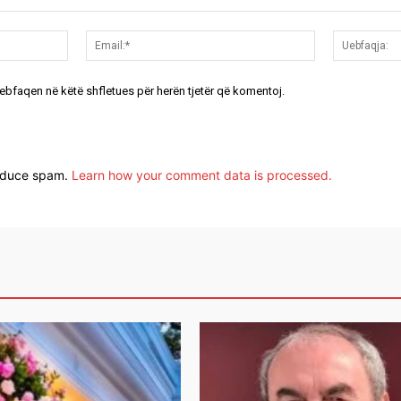
Emri:*
Email:*
uebfaqen në këtë shfletues për herën tjetër që komentoj.
reduce spam.
Learn how your comment data is processed.