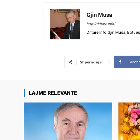
Gjin Musa
http://dritare.info/
Dritare.Info Gjin Musa, Botues
Faceb
Shpërndaje
LAJME RELEVANTE