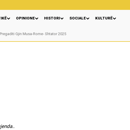
TIKË
OPINIONE
HISTORI
SOCIALE
KULTURË
regaditi Gjin Musa-Rome- Shtator 2025
Nga: Ndue Dedaj
gjenda..