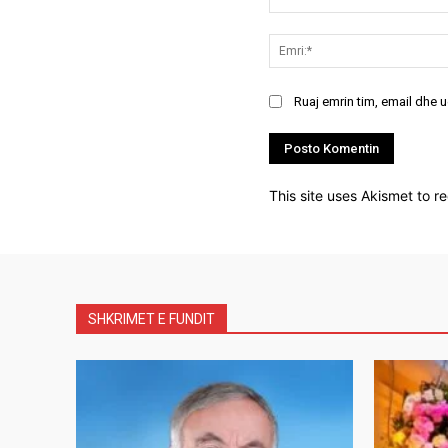
Koment:
Ruaj emrin tim, email dhe 
This site uses Akismet to 
SHKRIMET E FUNDIT