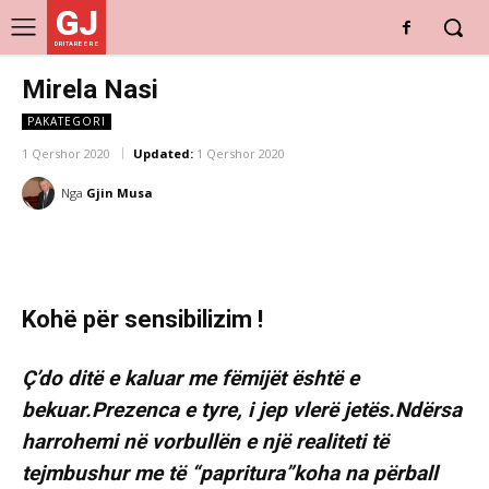
GJ
DRITARE E RE
Mirela Nasi
PAKATEGORI
1 Qershor 2020
Updated:
1 Qershor 2020
Nga
Gjin Musa
Kohë për sensibilizim !
Ç’do ditë e kaluar me fëmijët është e
bekuar.Prezenca e tyre, i jep vlerë jetës.Ndërsa
harrohemi në vorbullën e një realiteti të
tejmbushur me të “papritura”koha na përball