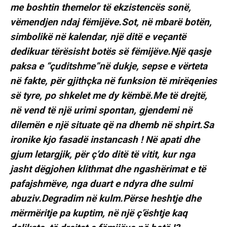
me boshtin themelor të ekzistencës sonë,
vëmendjen ndaj fëmijëve.Sot, në mbarë botën,
simbolikë në kalendar, një ditë e veçantë
dedikuar tërësisht botës së fëmijëve.Një qasje
paksa e “çuditshme”në dukje, sepse e vërteta
në fakte, për gjithçka në funksion të mirëqenies
së tyre, po shkelet me dy këmbë.Me të drejtë,
në vend të një urimi spontan, gjendemi në
dilemën e një situate që na dhemb në shpirt.Sa
ironike kjo fasadë instancash ! Në apati dhe
gjum letargjik, për ç’do ditë të vitit, kur nga
jasht dëgjohen klithmat dhe ngashërimat e të
pafajshmëve, nga duart e ndyra dhe sulmi
abuziv.Degradim në kulm.Përse heshtje dhe
mërmëritje pa kuptim, në një ç’ështje kaq