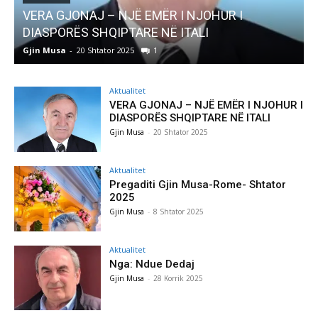
AKTUALITET
Pregaditi Gjin Musa-Rome- Shtator 2025
Gjin Musa
-
8 Shtator 2025
0
Aktualitet
VERA GJONAJ – NJË EMËR I NJOHUR I
DIASPORËS SHQIPTARE NË ITALI
Gjin Musa
-
20 Shtator 2025
Aktualitet
Pregaditi Gjin Musa-Rome- Shtator
2025
Gjin Musa
-
8 Shtator 2025
Aktualitet
Nga: Ndue Dedaj
Gjin Musa
-
28 Korrik 2025