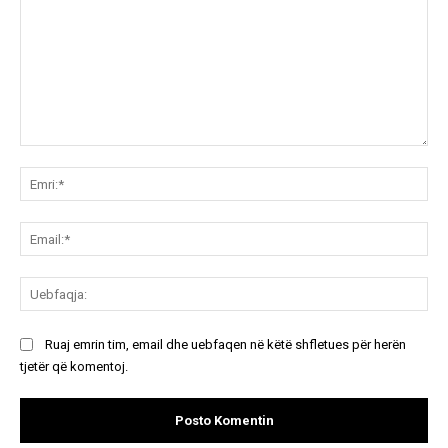
Koment:
Emr
Ema
Ue
Ruaj emrin tim, email dhe uebfaqen në këtë shfletues për herën
tjetër që komentoj.