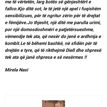
me të vërtetën, larg botës së gënjeshtërt e
fallco.Kjo ditë sot, le të jetë një apel i fuqishëm
sensibilizues, për të ngritur zërin për të drejtat
e fëmijëve.Jo thjesht, një ditë me parulla urimi,
por një domosdoshmëri e patjetërsueshme,
vëmendje tek ata, që nesër do jenë e ardhmja e
kombit.Le të bëhemi bashkë, në sfidën për të
drejtën e tyre, që të rikthejmë Diell dhe shpresë
tek ata që janë shpresa e së nesërmes !!
Mirela Nasi