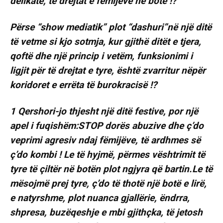
delikate, të drejtat e fëmijëve në botë !?
Përse “show mediatik” plot “dashuri”në një ditë
të vetme si kjo sotmja, kur gjithë ditët e tjera,
qoftë dhe një princip i vetëm, funksionimi i
ligjit për të drejtat e tyre, është zvarritur nëpër
koridoret e errëta të burokracisë !?
1 Qershori-jo thjesht një ditë festive, por një
apel i fuqishëm:STOP dorës abuzive dhe ç’do
veprimi agresiv ndaj fëmijëve, të ardhmes së
ç’do kombi ! Le të hyjmë, përmes vështrimit të
tyre të çiltër në botën plot ngjyra që bartin.Le të
mësojmë prej tyre, ç’do të thotë një botë e lirë,
e natyrshme, plot nuanca gjallërie, ëndrra,
shpresa, buzëqeshje e mbi gjithçka, të jetosh