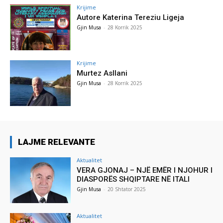
Krijime
Autore Katerina Tereziu Ligeja
Gjin Musa
-
28 Korrik 2025
Krijime
Murtez Asllani
Gjin Musa
-
28 Korrik 2025
LAJME RELEVANTE
Aktualitet
VERA GJONAJ – NJË EMËR I NJOHUR I
DIASPORËS SHQIPTARE NË ITALI
Gjin Musa
-
20 Shtator 2025
Aktualitet