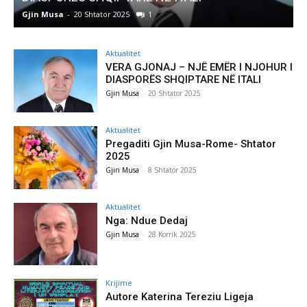
Gjin Musa
-
8 Shtator 2025
0
Aktualitet
VERA GJONAJ – NJË EMËR I NJOHUR I
DIASPORËS SHQIPTARE NË ITALI
Gjin Musa
-
20 Shtator 2025
Aktualitet
Pregaditi Gjin Musa-Rome- Shtator
2025
Gjin Musa
-
8 Shtator 2025
Aktualitet
Nga: Ndue Dedaj
Gjin Musa
-
28 Korrik 2025
Krijime
Autore Katerina Tereziu Ligeja