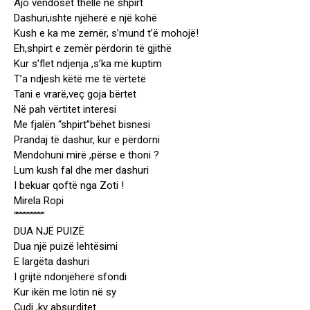
Ajo vendoset thellë në shpirt
Dashuri,ishte njëherë e një kohë
Kush e ka me zemër, s’mund t’ë mohojë!
Eh,shpirt e zemër përdorin të gjithë
Kur s’flet ndjenja ,s’ka më kuptim
T’a ndjesh këtë me të vërtetë
Tani e vrarë,veç goja bërtet
Në pah vërtitet interesi
Me fjalën “shpirt”bëhet bisnesi
Prandaj të dashur, kur e përdorni
Mendohuni mirë ,përse e thoni ?
Lum kush fal dhe mer dashuri
I bekuar qoftë nga Zoti !
Mirela Ropi
“””””””””””
DUA NJË PUIZË
Dua një puizë lehtësimi
E largëta dashuri
I grijtë ndonjëherë sfondi
Kur ikën me lotin në sy
Çudi ,ky absurditet