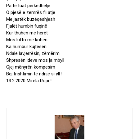
Pa të tuat përkëdhelje
O pjesë e zemrës fli atje
Me jastëk buzëqeshjesh
Fjalët humbin fuqinë
Kur thuhen më herët
Mos lufto me kohën
Ka humbur kujtesën
Ndale lavjerrësin, zëmërim
Shpresën ideve mos ja mbyll
Gjej mënyrën kompesim
Bëj trishtimin të ndrijë si yll !
13.2.2020 Mirela Ropi !