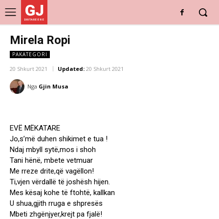
GJ
DRITARE E RE
Mirela Ropi
PAKATEGORI
20 Shkurt 2021
Updated:
20 Shkurt 2021
Nga
Gjin Musa
EVË MËKATARE
Jo,s’më duhen shikimet e tua !
Ndaj mbyll sytë,mos i shoh
Tani hënë, mbete vetmuar
Me rreze drite,që vagëllon!
Ti,vjen vërdallë të joshësh hijen.
Mes kësaj kohe të ftohtë, kallkan
U shua,gjith rruga e shpresës
Mbeti zhgënjyer,krejt pa fjalë!