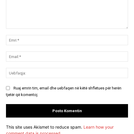
Koment:
Emr
Ema
Ue
Ruaj emrin tim, email dhe uebfaqen në këtë shfletues për herën
tjetër që komentoj.
This site uses Akismet to reduce spam.
Learn how your
comment data is processed.