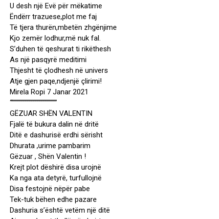
U desh një Evë për mëkatime
Ëndërr trazuese,plot me faj
Të tjera thurën,mbetën zhgënjime
Kjo zemër lodhur,më nuk fal.
S’duhen të qeshurat ti rikëthesh
As një pasqyrë meditimi
Thjesht të çlodhesh në univers
Atje gjen paqe,ndjenjë çlirimi!
Mirela Ropi 7 Janar 2021
“”””””””””””””””””””””””
GËZUAR SHËN VALENTIN
Fjalë të bukura dalin në dritë
Ditë e dashurisë erdhi sërisht
Dhurata ,urime pambarim
Gëzuar , Shën Valentin !
Krejt plot dëshirë disa urojnë
Ka nga ata detyrë, turfullojnë
Disa festojnë nëpër pabe
Tek-tuk bëhen edhe pazare
Dashuria s’është vetëm një ditë