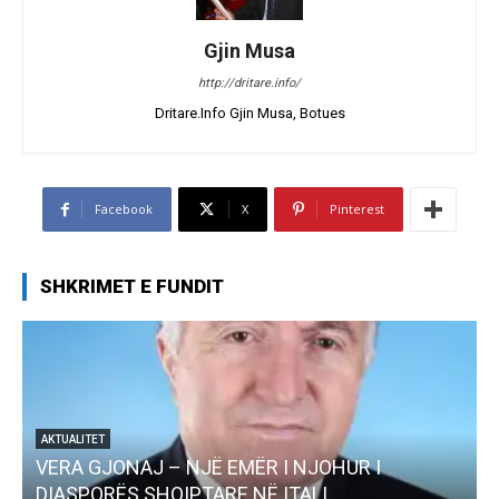
Gjin Musa
http://dritare.info/
Dritare.Info Gjin Musa, Botues
Facebook
X
Pinterest
SHKRIMET E FUNDIT
I
AKTUALITET
Pregaditi Gjin Musa-Rome- Shtator 2025