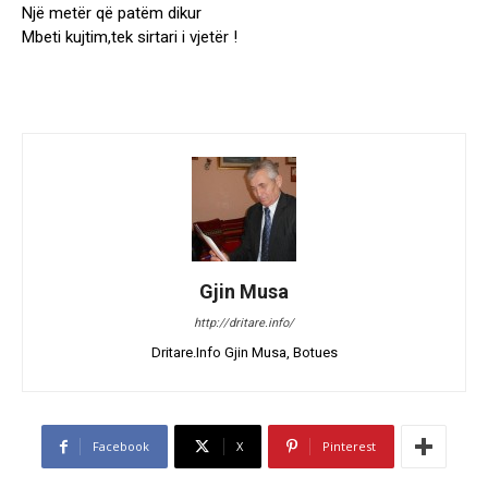
Një metër që patëm dikur
Mbeti kujtim,tek sirtari i vjetër !
Gjin Musa
http://dritare.info/
Dritare.Info Gjin Musa, Botues
Facebook
X
Pinterest