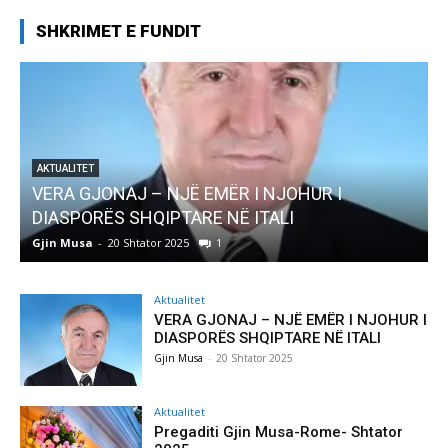
SHKRIMET E FUNDIT
UR I
AKTUALITET
Pregaditi Gjin Musa-Rome- Shtator 2025
Gjin Musa
-
8 Shtator 2025
0
Aktualitet
VERA GJONAJ – NJË EMËR I NJOHUR I
DIASPORËS SHQIPTARE NË ITALI
Gjin Musa
-
20 Shtator 2025
Aktualitet
Pregaditi Gjin Musa-Rome- Shtator