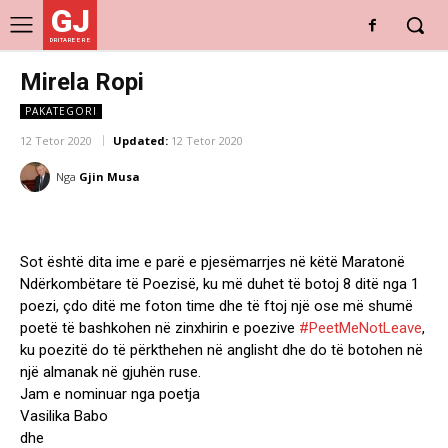
GJ
DRITARE E RE
Mirela Ropi
PAKATEGORI
12 Tetor 2020
Updated:
12 Tetor 2020
Nga
Gjin Musa
Sot është dita ime e parë e pjesëmarrjes në këtë Maratonë
Ndërkombëtare të Poezisë, ku më duhet të botoj 8 ditë nga 1
poezi, çdo ditë me foton time dhe të ftoj një ose më shumë
poetë të bashkohen në zinxhirin e poezive
#PeetMeNotLeave
,
ku poezitë do të përkthehen në anglisht dhe do të botohen në
një almanak në gjuhën ruse.
Jam e nominuar nga poetja
Vasilika Babo
dhe