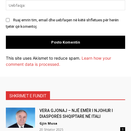
Ue
Ruaj emrin tim, email dhe uebfaqen në këtë shfletues për herën
tjetër që komentoj.
This site uses Akismet to reduce spam.
Learn how your
comment data is processed.
SHKRIMET E FUNDIT
VERA GJONAJ – NJË EMËR I NJOHUR I
DIASPORËS SHQIPTARE NË ITALI
Gjin Musa
20 Shtator 2025
1