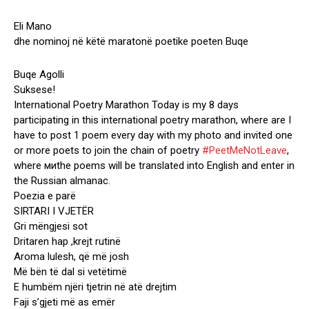
Eli Mano
dhe nominoj në këtë maratonë poetike poeten Buqe
Buqe Agolli
Suksese!
International Poetry Marathon Today is my 8 days
participating in this international poetry marathon, where are I
have to post 1 poem every day with my photo and invited one
or more poets to join the chain of poetry
#PeetMeNotLeave
,
where миthe poems will be translated into English and enter in
the Russian almanac.
Poezia e parë
SIRTARI I VJETËR
Gri mëngjesi sot
Dritaren hap ,krejt rutinë
Aroma lulesh, që më josh
Më bën të dal si vetëtimë
E humbëm njëri tjetrin në atë drejtim
Faji s’gjeti më as emër