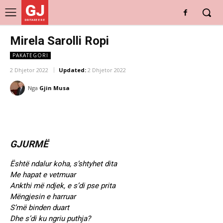
GJ
DRITARE E RE
Mirela Sarolli Ropi
PAKATEGORI
2 Dhjetor 2022
Updated:
2 Dhjetor 2022
Nga
Gjin Musa
GJURMË
Është ndalur koha, s’shtyhet dita
Me hapat e vetmuar
Ankthi më ndjek, e s’di pse prita
Mëngjesin e harruar
S’më binden duart
Dhe s’di ku ngriu puthja?