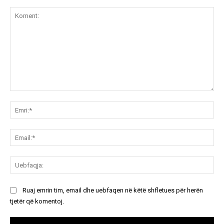
Koment:
Emr
Ema
Ue
Ruaj emrin tim, email dhe uebfaqen në këtë shfletues për herën
tjetër që komentoj.