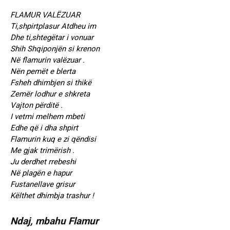
FLAMUR VALËZUAR
Ti,shpirtplasur Atdheu im
Dhe ti,shtegëtar i vonuar
Shih Shqiponjën si krenon
Në flamurin valëzuar .
Nën pemët e blerta
Fsheh dhimbjen si thikë
Zemër lodhur e shkreta
Vajton përditë .
I vetmi melhem mbeti
Edhe që i dha shpirt
Flamurin kuq e zi qëndisi
Me gjak trimërish .
Ju derdhet rrebeshi
Në plagën e hapur
Fustanellave grisur
Këlthet dhimbja trashur !
Ndaj, mbahu Flamur