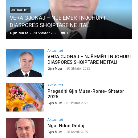
AKTUALITET
Pregaditi Gjin Musa-Rome- Shtator 2025
Gjin Musa
-
8 Shtator 2025
0
Aktualitet
VERA GJONAJ – NJË EMËR I NJOHUR I
DIASPORËS SHQIPTARE NË ITALI
Gjin Musa
-
20 Shtator 2025
Aktualitet
Pregaditi Gjin Musa-Rome- Shtator
2025
Gjin Musa
-
8 Shtator 2025
Aktualitet
Nga: Ndue Dedaj
Gjin Musa
-
28 Korrik 2025