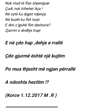
Nuk mud të flas shpenguar
Çudi, nuk kthehet ikja !
Në sytë ku digjet ndjenja
Në buzët ku flet turpi
E dini ç’gjuhë flet dashuria?
Zjarrmi e dridhje trupi
E në çdo hap ,dehje e rrallë
Çdo gjurmë është një kujtim
Po mua thjesht më ngjan përrallë
A ndoshta hezitim !?
(Korce 1.12.2017 M .R )
“”””””””””””””””””””””””””””””