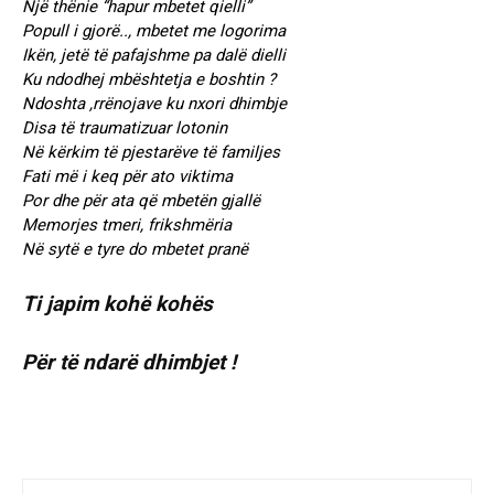
Një thënie “hapur mbetet qielli”
Popull i gjorë.., mbetet me logorima
Ikën, jetë të pafajshme pa dalë dielli
Ku ndodhej mbështetja e boshtin ?
Ndoshta ,rrënojave ku nxori dhimbje
Disa të traumatizuar lotonin
Në kërkim të pjestarëve të familjes
Fati më i keq për ato viktima
Por dhe për ata që mbetën gjallë
Memorjes tmeri, frikshmëria
Në sytë e tyre do mbetet pranë
Ti japim kohë kohës
Për të ndarë dhimbjet !