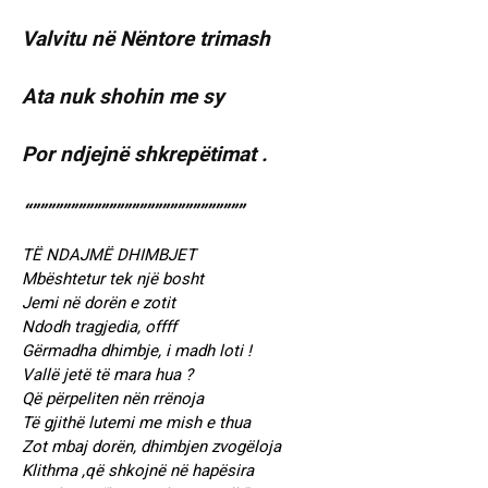
Valvitu në Nëntore trimash
Ata nuk shohin me sy
Por ndjejnë shkrepëtimat .
“””””””””””””””””””””””””””””
TË NDAJMË DHIMBJET
Mbështetur tek një bosht
Jemi në dorën e zotit
Ndodh tragjedia, offff
Gërmadha dhimbje, i madh loti !
Vallë jetë të mara hua ?
Që përpeliten nën rrënoja
Të gjithë lutemi me mish e thua
Zot mbaj dorën, dhimbjen zvogëloja
Klithma ,që shkojnë në hapësira