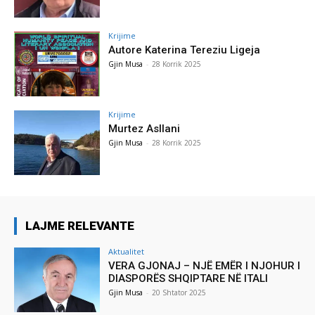
Krijime
Autore Katerina Tereziu Ligeja
Gjin Musa
-
28 Korrik 2025
Krijime
Murtez Asllani
Gjin Musa
-
28 Korrik 2025
LAJME RELEVANTE
Aktualitet
VERA GJONAJ – NJË EMËR I NJOHUR I
DIASPORËS SHQIPTARE NË ITALI
Gjin Musa
-
20 Shtator 2025