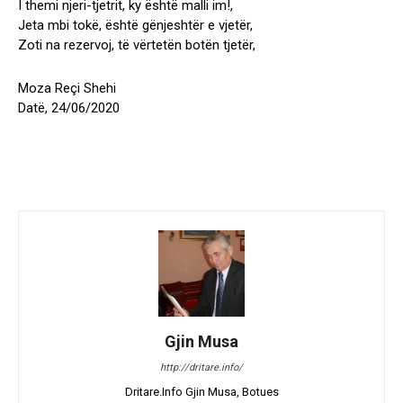
I themi njeri-tjetrit, ky është malli im!,
Jeta mbi tokë, është gënjeshtër e vjetër,
Zoti na rezervoj, të vërtetën botën tjetër,
Moza Reçi Shehi
Datë, 24/06/2020
Gjin Musa
http://dritare.info/
Dritare.Info Gjin Musa, Botues