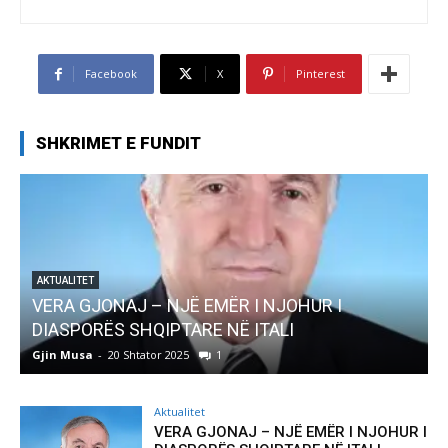
Facebook
X
Pinterest
SHKRIMET E FUNDIT
OHUR I
AKTUALITET
I
Pregaditi Gjin Musa-Rome- Shtator 2
Gjin Musa
-
8 Shtator 2025
0
Aktualitet
VERA GJONAJ – NJË EMËR I NJOHUR I