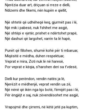
Njerëzia duar art, driçuan si rreze e dielli,
Ndizemi dhe fikemi, nën kupën e qiellit,
Një shtetë që udhëheqë keq, gjurmët pas i lë,
Një mik i pabesë, nuk fshihet me asgjë,
Një shtëpi e vjetër, prishet e ndërtohet prapë,
Një dashuri që largohet, varrin ta lë hapë,
Punët që fillohen, shumë kohë për ti mbaruar,
Miqësitë e mëdha, duhen respektuar,
Veprat e mira, Zoti nuk lë në haresë,
Por veprat e këqia, s’harohen deri sa t’vdesë,
Dielli kur perëndon, vendin natës ja lë,
Njerëzit e mëdhenjë, veprat vendin ua zë,
Një nënë që ikën nga kjo botë, fëmijët pas i lë,
Për ëngjëjt e saj, nuk zëvendësohet me asgjë,
Vrapojmë dhe çirremi, në këtë jetë pa kuptim,