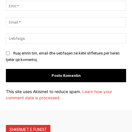
Emr
Ema
Ue
Ruaj emrin tim, email dhe uebfaqen në këtë shfletues për herën
tjetër që komentoj.
This site uses Akismet to reduce spam.
Learn how your
comment data is processed.
SHKRIMET E FUNDIT