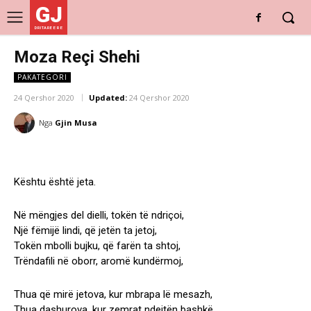
GJ
DRITARE E RE
Moza Reçi Shehi
PAKATEGORI
24 Qershor 2020
Updated:
24 Qershor 2020
Nga
Gjin Musa
Kështu është jeta.
Në mëngjes del dielli, tokën të ndriçoi,
Një fëmijë lindi, që jetën ta jetoj,
Tokën mbolli bujku, që farën ta shtoj,
Trëndafili në oborr, aromë kundërmoj,
Thua që mirë jetova, kur mbrapa lë mesazh,
Thua dashurova, kur zemrat ndejtën bashkë,