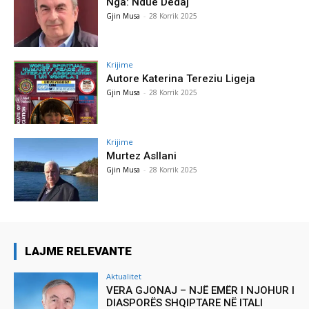
Nga: Ndue Dedaj
Gjin Musa
-
28 Korrik 2025
Krijime
Autore Katerina Tereziu Ligeja
Gjin Musa
-
28 Korrik 2025
Krijime
Murtez Asllani
Gjin Musa
-
28 Korrik 2025
LAJME RELEVANTE
Aktualitet
VERA GJONAJ – NJË EMËR I NJOHUR I
DIASPORËS SHQIPTARE NË ITALI