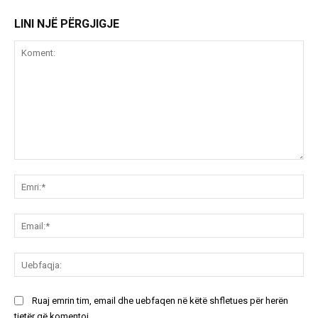
LINI NJË PËRGJIGJE
Koment:
Emr
Ema
Ue
Ruaj emrin tim, email dhe uebfaqen në këtë shfletues për herën
tjetër që komentoj.