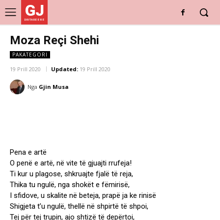
GJ
DRITARE E RE
Moza Reçi Shehi
PAKATEGORI
19 Prill 2020
Updated:
19 Prill 2020
Nga
Gjin Musa
Pena e artë
O penë e artë, në vite të gjuajti rrufeja!
Ti kur u plagose, shkruajte fjalë të reja,
Thika tu ngulë, nga shokët e fëmirisë,
I sfidove, u skalite në beteja, prapë ja ke rinisë
Shigjeta t’u ngulë, thellë në shpirtë të shpoi,
Tej për tej trupin, ajo shtizë të depërtoi,