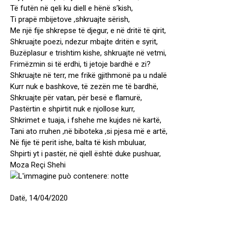
Të futën në qeli ku diell e hënë s’kish,
Ti prapë mbijetove ,shkruajte sërish,
Me një fije shkrepse të djegur, e në dritë të qirit,
Shkruajte poezi, ndezur mbajte dritën e syrit,
Buzëplasur e trishtim kishe, shkruajte në vetmi,
Frimëzmin si të erdhi, ti jetoje bardhë e zi?
Shkruajte në terr, me frikë gjithmonë pa u ndalë
Kurr nuk e bashkove, të zezën me të bardhë,
Shkruajte për vatan, për besë e flamurë,
Pastërtin e shpirtit nuk e njollose kurr,
Shkrimet e tuaja, i fshehe me kujdes në kartë,
Tani ato rruhen ,në biboteka ,si pjesa më e artë,
Në fije të perit ishe, balta të kish mbuluar,
Shpirti yt i pastër, në qiell është duke pushuar,
Moza Reçi Shehi
Datë, 14/04/2020