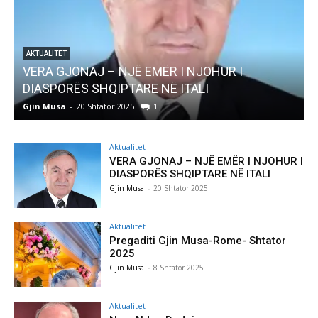
AKTUALITET
VERA GJONAJ – NJË EMËR I NJOHUR I
DIASPORËS SHQIPTARE NË ITALI
Gjin Musa
-
20 Shtator 2025
1
G
Aktualitet
VERA GJONAJ – NJË EMËR I NJOHUR I
DIASPORËS SHQIPTARE NË ITALI
Gjin Musa
-
20 Shtator 2025
Aktualitet
Pregaditi Gjin Musa-Rome- Shtator
2025
Gjin Musa
-
8 Shtator 2025
Aktualitet