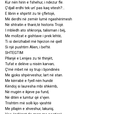
Kur nën hirin e fshehur, i ndezur fle.
Ç’djall erdhi tek un’ pas kaq vitesh?…
E librin e shpirtit zu të çfletojë,
Më derdhi në zemër lumë ngashërimesh
Në shtratin e tharë,të historis Trojë.
I mbledh ato shkronja, talisman i bëj,
Me mollzat e gishtave i prek lehtë;
Ti si derizhabël më hijezon në qiell
Si një pushtim Alien, i beftë.
SHTEGTIM
Pllanjë e Lenijes zu të thinjët,
Tufat e delëve u nisën karvan;
Ç’më mbet në sy trup i bjondinës
Me gjoks shpërveshur, lart në stan.
Me kërrabë e fyell nën hundë
Këndoj si lauresha mbi shkëmb,
Në rrugën e ikjeve pa fund,
Në ditën e lumtur që s’vjen.
Trishtim më solli kjo vjeshtë
Me pllajën e xhveshur, lakuriq;