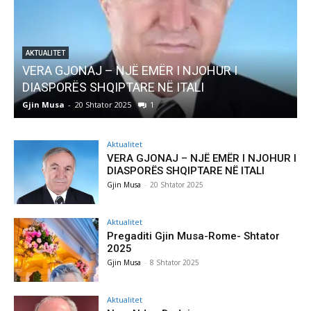
 I
AKTUALITET
Pregaditi Gjin Musa-Rome- Shtator 2025
Gjin Musa
-
8 Shtator 2025
0
Aktualitet
VERA GJONAJ – NJË EMËR I NJOHUR I
DIASPORËS SHQIPTARE NË ITALI
Gjin Musa
-
20 Shtator 2025
Aktualitet
Pregaditi Gjin Musa-Rome- Shtator
2025
Gjin Musa
-
8 Shtator 2025
Aktualitet