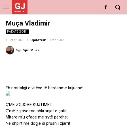
GJ
DRITARE E RE
Muça Vladimir
PAKATEGORI
1 Tetor 2020
Updated:
1 Tetor 2020
Nga
Gjin Musa
Eh nostalgji e vitëve të herëshme krijuese!…
Ç’MË ZGJOVE KUJTIMET
Ç’më zgjove me shkronjat e çatit,
Mitare m’u çfaqe me sytë përdhe;
Në shpirt më dogje si prush i zjarrit