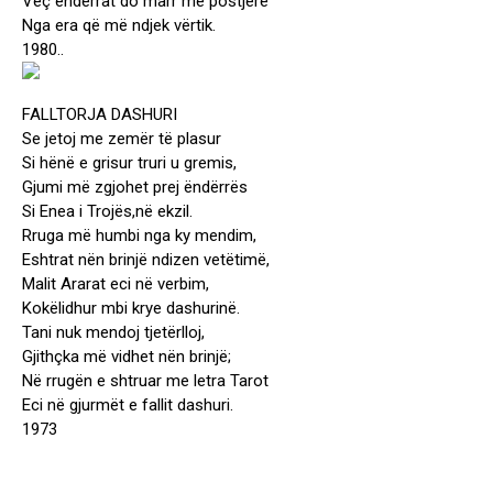
Veç ëndërrat do marr me postjerë
Nga era që më ndjek vërtik.
1980..
FALLTORJA DASHURI
Se jetoj me zemër të plasur
Si hënë e grisur truri u gremis,
Gjumi më zgjohet prej ëndërrës
Si Enea i Trojës,në ekzil.
Rruga më humbi nga ky mendim,
Eshtrat nën brinjë ndizen vetëtimë,
Malit Ararat eci në verbim,
Kokëlidhur mbi krye dashurinë.
Tani nuk mendoj tjetërlloj,
Gjithçka më vidhet nën brinjë;
Në rrugën e shtruar me letra Tarot
Eci në gjurmët e fallit dashuri.
1973