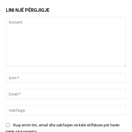
LINI NJË PËRGJIGJE
Koment:
Emr
Ema
Ue
Ruaj emrin tim, email dhe uebfaqen në këtë shfletues për herën
tjetër që komentoj.