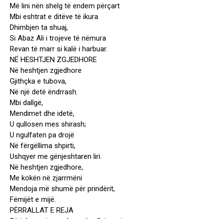
Më lini nën shelg të endem përçart
Mbi eshtrat e ditëve të ikura
Dhimbjen ta shuaj,
Si Abaz Ali i trojeve të nëmura
Revan të marr si kalë i harbuar.
NË HESHTJEN ZGJEDHORE
Në heshtjen zgjedhore
Gjithçka e tubova,
Në një detë ëndrrash.
Mbi dallgë,
Mendimet dhe idetë,
U qullosen mes shirash;
U ngulfaten pa drojë
Në fërgëllima shpirti,
Ushqyer me gënjeshtaren liri.
Në heshtjen zgjedhore,
Me kokën në zjarrmëni
Mendoja më shumë për prindërit,
Fëmijët e mijë.
PËRRALLAT E REJA