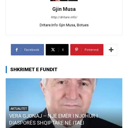
Gjin Musa
http://dritare.info/
Dritare.Info Gjin Musa, Botues
Facebook
X
Pinterest
SHKRIMET E FUNDIT
AKTUALITET
Pregaditi Gjin Musa-Rome- Shtator 2025