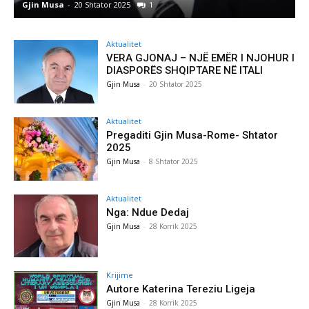
Gjin Musa
-
8 Shtator 2025
0
Aktualitet
VERA GJONAJ – NJË EMËR I NJOHUR I
DIASPORËS SHQIPTARE NË ITALI
Gjin Musa
-
20 Shtator 2025
Aktualitet
Pregaditi Gjin Musa-Rome- Shtator
2025
Gjin Musa
-
8 Shtator 2025
Aktualitet
Nga: Ndue Dedaj
Gjin Musa
-
28 Korrik 2025
Krijime
Autore Katerina Tereziu Ligeja
Gjin Musa
-
28 Korrik 2025