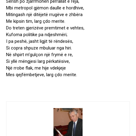
Sërish po zjarrmohen përrallat e reja,
Mbi metropol gjëmon daulle e hordhive,
Mitingash një ditëjetë rrugëve e zhbëra
Me kipsin tim, larg çdo merite.
Do treten gjerizëve premtimet e vehtes,
Kufoma politike pa ndjeshmëri;
I pa peshë, jasht ligjit të rëndesës,
Si copra shpuze mbuluar nga hiri.
Në shpirt m’gulçon një frymë e re,
Si yllë mëngjesi larg përkatësive,
Një rrobe flak, me hije vdekjeje
Mes qejfëmbetjeve, larg çdo merite.