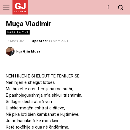
GJ
DRITARE E RE
Muça Vladimir
PAKATEGORI
13 Mars 2021
Updated:
13 Mars 2021
Nga
Gjin Musa
NËN HIJEN E SHELGUT TË FËMIJËRISË
Nën hijen e shelgut lotues
Me buzet e erës fëmijëria më puthi,
E pashpjegueshmja m’a shkuli trishtimin,
Si fluger dëshirat m’i vuri.
U shkërmoqën eshtrat e ditëve,
Në pika loti bien kambanat e kujtimëve,
Ju ardhacakë frikë mos kini
Këtë tokëhije e dua në ëndërrime.