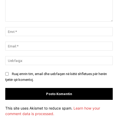
Koment:
Emr
Ema
Ue
Ruaj emrin tim, email dhe uebfaqen në këtë shfletues për herën
tjetër që komentoj.
This site uses Akismet to reduce spam.
Learn how your
comment data is processed.