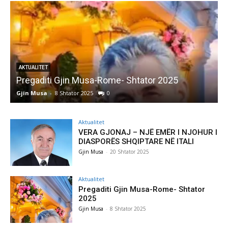
AKTUALITET
Pregaditi Gjin Musa-Rome- Shtator 2025
Gjin Musa
-
8 Shtator 2025
0
G
Aktualitet
VERA GJONAJ – NJË EMËR I NJOHUR I
DIASPORËS SHQIPTARE NË ITALI
Gjin Musa
-
20 Shtator 2025
Aktualitet
Pregaditi Gjin Musa-Rome- Shtator
2025
Gjin Musa
-
8 Shtator 2025