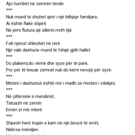
Ajo humbet në zemrën tënde.
***
Nuk mund të shuhet qiriri i një lidhjeje familjare,
Ai është flakë shpirti
Ne jemi flutura që sillemi rreth tijë.
***
Fati njeriut shkruhet në rërë.
Një valë dashurie mund të fshijë gjith hallet.
***
Do plakemi,do vëmë dhe syze për të parë,
Por për të lexuar zemrat nuk do kemi nevojë për syze.
***
Misteri i dashurisë është më i madh se misteri i vdekjes.
***
Në çiltërsinë e mendimit,
Tatuazh në zemër
Emëri yt më mbeti.
***
Shpesh herë trupin e kam në një birucë të errët,
Ndërsa mëndjen