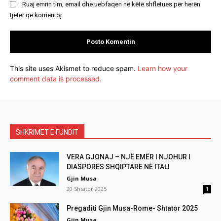
Ruaj emrin tim, email dhe uebfaqen në këtë shfletues për herën
tjetër që komentoj.
This site uses Akismet to reduce spam.
Learn how your
comment data is processed.
SHKRIMET E FUNDIT
VERA GJONAJ – NJË EMËR I NJOHUR I
DIASPORËS SHQIPTARE NË ITALI
Gjin Musa
20 Shtator 2025
1
Pregaditi Gjin Musa-Rome- Shtator 2025
Gjin Musa