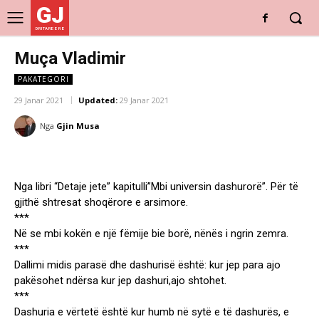
GJ
DRITARE E RE
Muça Vladimir
PAKATEGORI
29 Janar 2021
Updated:
29 Janar 2021
Nga
Gjin Musa
Nga libri “Detaje jete” kapitulli”Mbi universin dashurorë”. Për të
gjithë shtresat shoqërore e arsimore.
***
Në se mbi kokën e një fëmije bie borë, nënës i ngrin zemra.
***
Dallimi midis parasë dhe dashurisë është: kur jep para ajo
pakësohet ndërsa kur jep dashuri,ajo shtohet.
***
Dashuria e vërtetë është kur humb në sytë e të dashurës, e