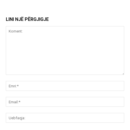
LINI NJË PËRGJIGJE
Koment:
Emr
Ema
Ue