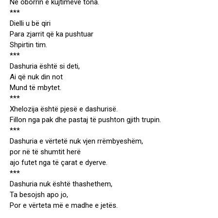
Në oborrin e kujtimëve tona.
***
Dielli u bë qiri
Para zjarrit që ka pushtuar
Shpirtin tim.
***
Dashuria është si deti,
Ai që nuk din not
Mund të mbytet.
***
Xhelozija është pjesë e dashurisë.
Fillon nga pak dhe pastaj të pushton gjith trupin.
***
Dashuria e vërtetë nuk vjen rrëmbyeshëm,
por në të shumtit herë
ajo futet nga të çarat e dyerve.
***
Dashuria nuk është thashethem,
Ta besojsh apo jo,
Por e vërteta më e madhe e jetës.